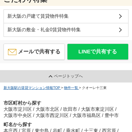
新大阪の戸建て賃貸物件特集
新大阪の敷金・礼金0賃貸物件特集
メールで共有する
LINEで共有する
ページトップへ
新大阪駅の賃貸マンション情報TOP
>
物件一覧
>
クオーレ十三東
市区町村から探す
大阪市淀川区
/
大阪市北区
/
吹田市
/
大阪市東淀川区
/
大阪市中央区
/
大阪市西淀川区
/
大阪市福島区
/
豊中市
町名から探す
本庄西
/
宮原
/
東中島
/
谷町
/
垂水町
/
十三東
/
西宮原
/