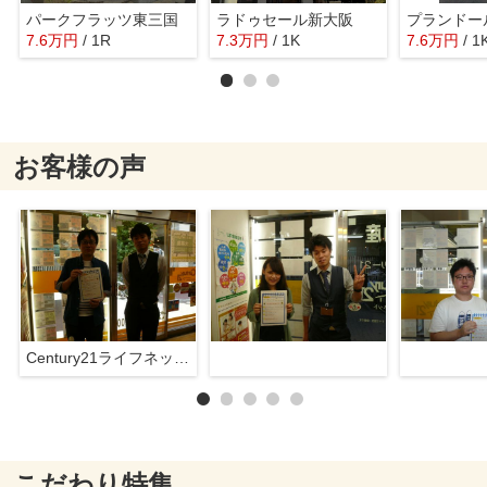
パークフラッツ東三国
ラドゥセール新大阪
プランドー
7.6
万
円
/ 1R
7.3
万
円
/ 1K
7.6
万
円
/ 1
お客様の声
Century21ライフネット新大阪店
こだわり特集