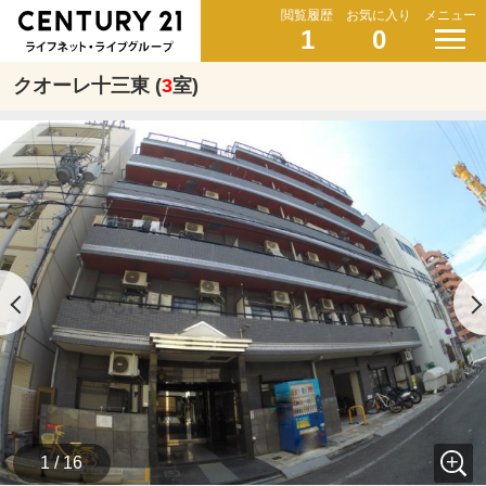
閲覧履歴
お気に入り
メニュー
1
0
クオーレ十三東 (
3
室)
1 / 16