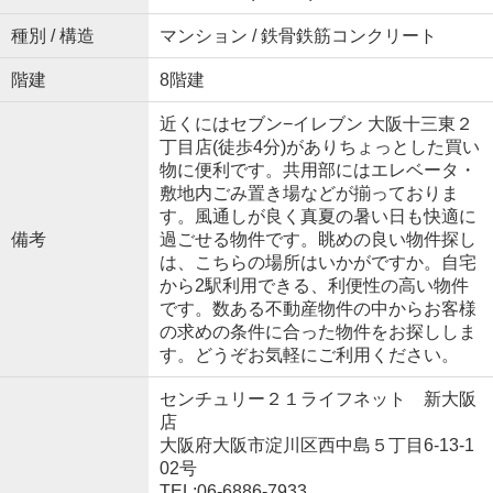
種別 / 構造
マンション / 鉄骨鉄筋コンクリート
階建
8階建
近くにはセブン−イレブン 大阪十三東２
丁目店(徒歩4分)がありちょっとした買い
物に便利です。共用部にはエレベータ・
敷地内ごみ置き場などが揃っておりま
す。風通しが良く真夏の暑い日も快適に
備考
過ごせる物件です。眺めの良い物件探し
は、こちらの場所はいかがですか。自宅
から2駅利用できる、利便性の高い物件
です。数ある不動産物件の中からお客様
の求めの条件に合った物件をお探ししま
す。どうぞお気軽にご利用ください。
センチュリー２１ライフネット 新大阪
店
大阪府大阪市淀川区西中島５丁目6-13-1
02号
TEL:06-6886-7933