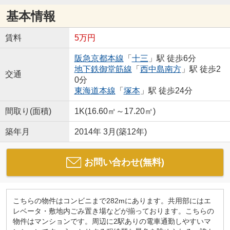
基本情報
賃料
5万円
阪急京都本線
「
十三
」駅 徒歩6分
地下鉄御堂筋線
「
西中島南方
」駅 徒歩2
交通
0分
東海道本線
「
塚本
」駅 徒歩24分
間取り(面積)
1K(16.60㎡～17.20㎡)
築年月
2014年 3月(築12年)
お問い合わせ(無料)
こちらの物件はコンビニまで282mにあります。共用部にはエ
レベータ・敷地内ごみ置き場などが揃っております。こちらの
物件はマンションです。周辺に2駅ありの電車通勤しやすいマ