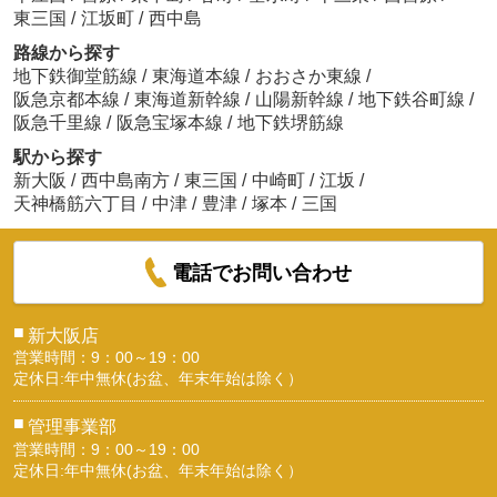
東三国
/
江坂町
/
西中島
路線から探す
地下鉄御堂筋線
/
東海道本線
/
おおさか東線
/
阪急京都本線
/
東海道新幹線
/
山陽新幹線
/
地下鉄谷町線
/
阪急千里線
/
阪急宝塚本線
/
地下鉄堺筋線
駅から探す
新大阪
/
西中島南方
/
東三国
/
中崎町
/
江坂
/
天神橋筋六丁目
/
中津
/
豊津
/
塚本
/
三国
電話でお問い合わせ
■
新大阪店
営業時間：9：00～19：00
定休日:年中無休(お盆、年末年始は除く）
■
管理事業部
営業時間：9：00～19：00
定休日:年中無休(お盆、年末年始は除く）