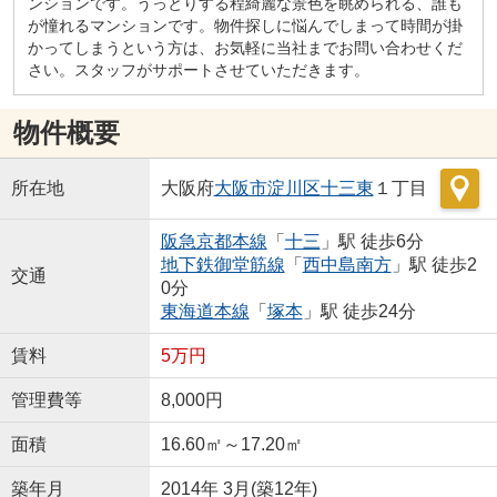
ンションです。うっとりする程綺麗な景色を眺められる、誰も
が憧れるマンションです。物件探しに悩んでしまって時間が掛
かってしまうという方は、お気軽に当社までお問い合わせくだ
さい。スタッフがサポートさせていただきます。
物件概要
所在地
大阪府
大阪市淀川区
十三東
１丁目
阪急京都本線
「
十三
」駅 徒歩6分
地下鉄御堂筋線
「
西中島南方
」駅 徒歩2
交通
0分
東海道本線
「
塚本
」駅 徒歩24分
賃料
5万円
管理費等
8,000円
面積
16.60㎡～17.20㎡
築年月
2014年 3月(築12年)