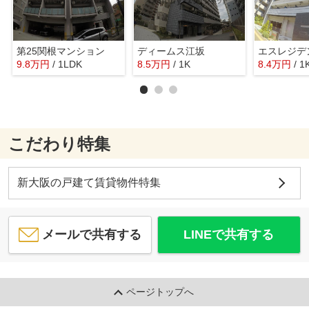
第25関根マンション
ディームス江坂
9.8
万
円
/ 1LDK
8.5
万
円
/ 1K
8.4
万
円
/ 1
こだわり特集
新大阪の戸建て賃貸物件特集
メールで共有する
LINEで共有する
ページトップへ