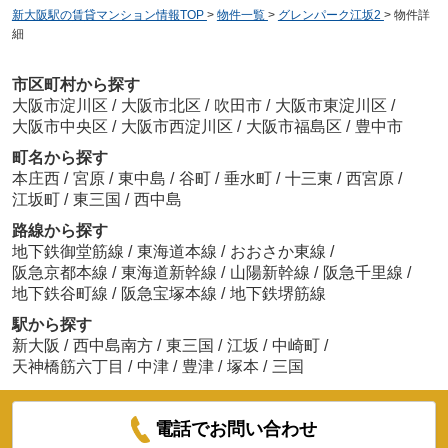
新大阪駅の賃貸マンション情報TOP
>
物件一覧
>
グレンパーク江坂2
>
物件詳
細
市区町村から探す
大阪市淀川区
/
大阪市北区
/
吹田市
/
大阪市東淀川区
/
大阪市中央区
/
大阪市西淀川区
/
大阪市福島区
/
豊中市
町名から探す
本庄西
/
宮原
/
東中島
/
谷町
/
垂水町
/
十三東
/
西宮原
/
江坂町
/
東三国
/
西中島
路線から探す
地下鉄御堂筋線
/
東海道本線
/
おおさか東線
/
阪急京都本線
/
東海道新幹線
/
山陽新幹線
/
阪急千里線
/
地下鉄谷町線
/
阪急宝塚本線
/
地下鉄堺筋線
駅から探す
新大阪
/
西中島南方
/
東三国
/
江坂
/
中崎町
/
天神橋筋六丁目
/
中津
/
豊津
/
塚本
/
三国
電話でお問い合わせ