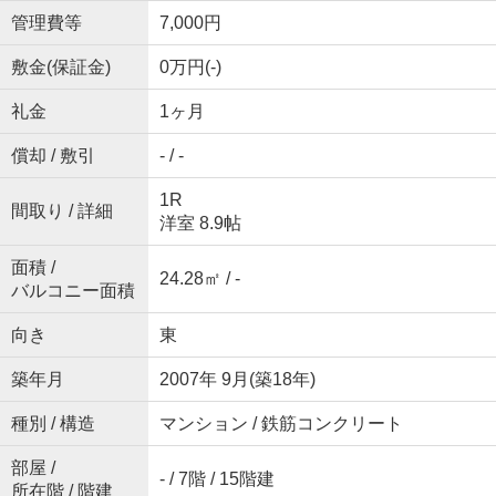
管理費等
7,000円
敷金(保証金)
0万円(-)
礼金
1ヶ月
償却 / 敷引
- / -
1R
間取り / 詳細
洋室 8.9帖
面積 /
24.28㎡ / -
バルコニー面積
向き
東
築年月
2007年 9月(築18年)
種別 / 構造
マンション / 鉄筋コンクリート
部屋 /
- / 7階 / 15階建
所在階 / 階建