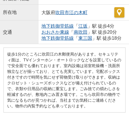
所在地
大阪府
吹田市
江の木町
地下鉄御堂筋線
「
江坂
」駅 徒歩4分
交通
おおさか東線
「
南吹田
」駅 徒歩20分
地下鉄御堂筋線
「
東三国
」駅 徒歩18分
徒歩1分のところに吹田江の木郵便局があります。セキュリテ
ィ面は、TVインターホン・オートロックなどを設置しているの
で安全面でも優れております。室内設備は浴室乾燥機・洗面所
独立などが揃っており、とても充実しています。宅配ボックス
付きですので時間を気にせず荷物受け取りができます。収納は
クロゼット・シューズボックスなどが備え付けられているの
で、衣類や日用品の収納に重宝します。ごみ捨ての煩わしさを
軽減するのが、敷地内ごみ置き場です。こちら吹田市の物件で
気になるものが見つかれば、当社までお気軽にご連絡くださ
い。物件の内覧予約なども承っております。