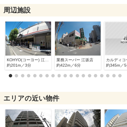
周辺施設
KOHYO(コーヨー) 江坂店
業務スーパー 江坂店
約201m／3分
約422m／6分
約345m／
エリアの近い物件