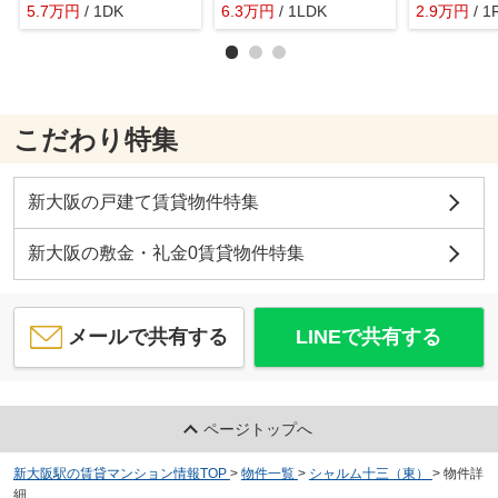
5.7
万
円
/ 1DK
6.3
万
円
/ 1LDK
2.9
万
円
/ 1
こだわり特集
新大阪の戸建て賃貸物件特集
新大阪の敷金・礼金0賃貸物件特集
メールで共有する
LINEで共有する
ページトップへ
新大阪駅の賃貸マンション情報TOP
>
物件一覧
>
シャルム十三（東）
>
物件詳
細