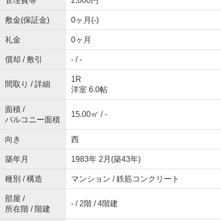
管理費等
2,000円
敷金(保証金)
0ヶ月(-)
礼金
0ヶ月
償却 / 敷引
- / -
1R
間取り / 詳細
洋室 6.0帖
面積 /
15.00㎡ / -
バルコニー面積
向き
西
築年月
1983年 2月(築43年)
種別 / 構造
マンション / 鉄筋コンクリート
部屋 /
- / 2階 / 4階建
所在階 / 階建