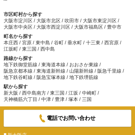
市区町村から探す
大阪市淀川区
/
大阪市北区
/
吹田市
/
大阪市東淀川区
/
大阪市中央区
/
大阪市西淀川区
/
大阪市福島区
/
豊中市
町名から探す
本庄西
/
宮原
/
東中島
/
谷町
/
垂水町
/
十三東
/
西宮原
/
江坂町
/
東三国
/
西中島
路線から探す
地下鉄御堂筋線
/
東海道本線
/
おおさか東線
/
阪急京都本線
/
東海道新幹線
/
山陽新幹線
/
阪急千里線
/
地下鉄谷町線
/
阪急宝塚本線
/
地下鉄堺筋線
駅から探す
新大阪
/
西中島南方
/
東三国
/
江坂
/
中崎町
/
天神橋筋六丁目
/
中津
/
豊津
/
塚本
/
三国
電話でお問い合わせ
■
新大阪店