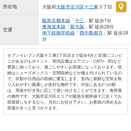
所在地
大阪府
大阪市淀川区
十三東
３丁目
阪急京都本線
「
十三
」駅 徒歩7分
東海道本線
「
新大阪
」駅 徒歩28分
交通
地下鉄御堂筋線
「
西中島南方
」駅 徒歩19
分
セブンイレブン大阪十三東1丁目店まで徒歩4分と近場にコンビ
ニがあるのもポイント。室内設備はエアコン・CATV・BSなど
豊富に揃っており、過ごしやすいお部屋になっております。収
納はシューズボックス・玄関収納などが備え付けられているの
で、衣類や日用品の収納に重宝します。室内に新鮮な空気を取
り入れやすい風通しが良好な物件です。付近にある2つの駅
は、用途や行き先に応じて使い分けることができます。角部屋
の物件です。大阪市淀川区エリアや阪急京都本線十三近くでお
部屋探しをするなら、当社にお任せ下さい。お客様の求めるお
部屋がきっと見つかります。