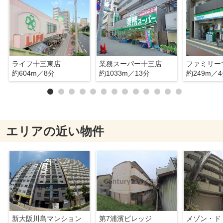
ライフ十三東店
業務スーパー十三店
約604m／8分
約1033m／13分
約249m／
エリアの近い物件
新大阪川島マンション
第7浦濱ビレッジ