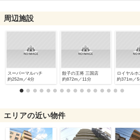
周辺施設
スーパーマルハチ
餃子の王将 三国店
約252m／4分
約872m／11分
約371m／
エリアの近い物件