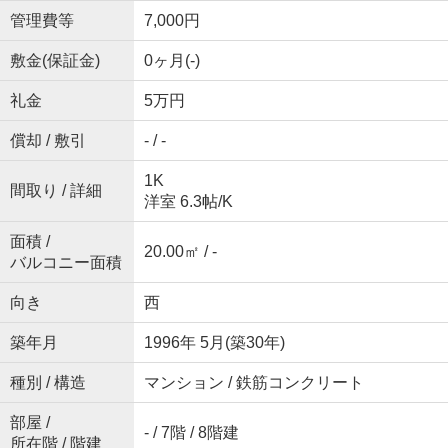
管理費等
7,000円
敷金(保証金)
0ヶ月(-)
礼金
5万円
償却 / 敷引
- / -
1K
間取り / 詳細
洋室 6.3帖
/
K
面積 /
20.00㎡ / -
バルコニー面積
向き
西
築年月
1996年 5月(築30年)
種別 / 構造
マンション / 鉄筋コンクリート
部屋 /
- / 7階 / 8階建
所在階 / 階建