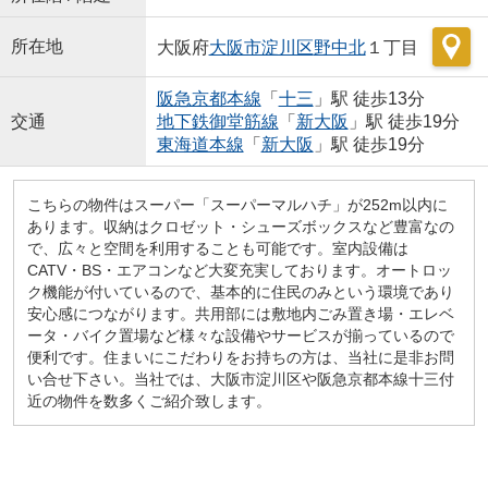
所在地
大阪府
大阪市淀川区
野中北
１丁目
阪急京都本線
「
十三
」駅 徒歩13分
交通
地下鉄御堂筋線
「
新大阪
」駅 徒歩19分
東海道本線
「
新大阪
」駅 徒歩19分
こちらの物件はスーパー「スーパーマルハチ」が252m以内に
あります。収納はクロゼット・シューズボックスなど豊富なの
で、広々と空間を利用することも可能です。室内設備は
CATV・BS・エアコンなど大変充実しております。オートロッ
ク機能が付いているので、基本的に住民のみという環境であり
安心感につながります。共用部には敷地内ごみ置き場・エレベ
ータ・バイク置場など様々な設備やサービスが揃っているので
便利です。住まいにこだわりをお持ちの方は、当社に是非お問
い合せ下さい。当社では、大阪市淀川区や阪急京都本線十三付
近の物件を数多くご紹介致します。