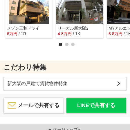
メゾン三和ドライ
リーガル新大阪2
MYアルエ
6
万
円
/ 1R
4.8
万
円
/ 1K
6.8
万
円
/ 1
こだわり特集
新大阪の戸建て賃貸物件特集
メールで共有する
LINEで共有する
ページトップへ