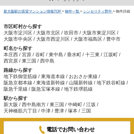
新大阪駅の賃貸マンション情報TOP
>
物件一覧
>
シンセリティ野中
>
物件詳細
市区町村から探す
大阪市淀川区
/
大阪市北区
/
吹田市
/
大阪市東淀川区
/
大阪市中央区
/
大阪市西淀川区
/
大阪市福島区
/
豊中市
町名から探す
本庄西
/
宮原
/
谷町
/
東中島
/
垂水町
/
十三東
/
江坂町
/
西宮原
/
東三国
/
西中島
路線から探す
地下鉄御堂筋線
/
東海道本線
/
おおさか東線
/
阪急京都本線
/
東海道新幹線
/
山陽新幹線
/
地下鉄谷町線
/
阪急千里線
/
阪急宝塚本線
/
地下鉄堺筋線
駅から探す
新大阪
/
西中島南方
/
東三国
/
中崎町
/
江坂
/
天神橋筋六丁目
/
中津
/
豊津
/
塚本
/
三国
電話でお問い合わせ