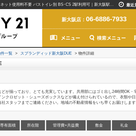
スプランディッド新大阪DUE｜バイク置場 ネット使用料不要 バストイレ別 BS･CS 2駅利用可｜新大阪駅で賃貸マンションを探すなら創業20年以上のセンチュリー21ライフネット・ライブグループ
最近
06-6886-7933
新大阪店：
物件一覧
>
スプランディッド新大阪DUE
>
物件詳細
E
などが揃っており、とても充実しています。共用部にはゴミ出し24時間OK・
インクロゼット・シューズボックスなどが備え付けられているので、衣類や日
当社スタッフまでご連絡ください。地域の不動産情報をいち早くお届けします
専有面積
所在階
管理費+共益費
敷金
礼金