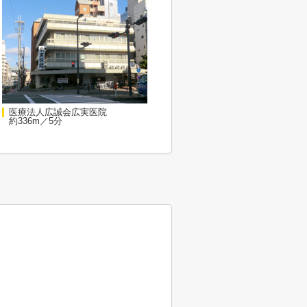
医療法人広誠会広実医院
約336m／5分