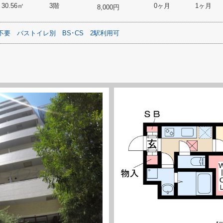
30.56㎡
3階
0ヶ月
1ヶ月
8,000円
不要
バストイレ別
BS･CS
2駅利用可