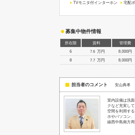
TVモニタ付インターホン
宅配
募集中物件情報
所在階
賃料
管理費
6
万円
8,000円
7.6
8
万円
8,000円
7.7
担当者のコメント
安山典孝
室内設備は洗面
クなど充実して
空間を利用する
ホやパソコン、
線西中島南方周