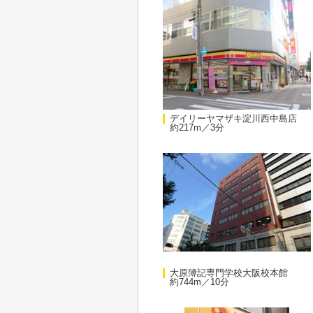
デイリーヤマザキ淀川西中島店
約217m／3分
大原簿記専門学校大阪校本館
約744m／10分