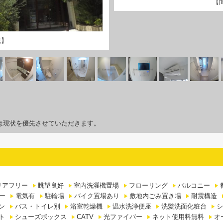
【
観】
は現状を優先させていただきます。
リアフリー
眺望良好
室内洗濯機置場
フローリング
バルコニー
ー
電気有
駐輪場
バイク置場あり
敷地内ごみ置き場
耐震構造
ン
バス・トイレ別
浴室乾燥機
温水洗浄便座
洗髪洗面化粧台
シ
ト
シューズボックス
CATV
光ファイバー
ネット使用料無料
オ