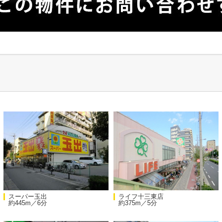
スーパー玉出
ライフ十三東店
約445m／6分
約375m／5分