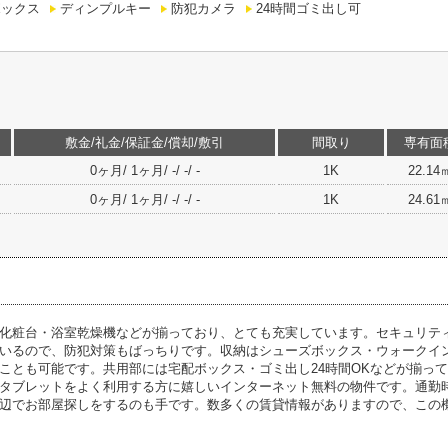
ボックス
ディンプルキー
防犯カメラ
24時間ゴミ出し可
敷金/礼金/保証金/償却/敷引
間取り
専有面
0ヶ月/ 1ヶ月/ -/ -/ -
1K
22.14
0ヶ月/ 1ヶ月/ -/ -/ -
1K
24.61
化粧台・浴室乾燥機などが揃っており、とても充実しています。セキュリティ
いるので、防犯対策もばっちりです。収納はシューズボックス・ウォークイ
ことも可能です。共用部には宅配ボックス・ゴミ出し24時間OKなどが揃っ
タブレットをよく利用する方に嬉しいインターネット無料の物件です。通勤
辺でお部屋探しをするのも手です。数多くの賃貸情報がありますので、この