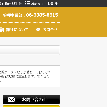
01
00
見た物件
件
検討リスト
件
06-6885-8515
管理事業部：
宅配ボックスなどが備わっておりとて
用品の収納に重宝します。できるだ
。