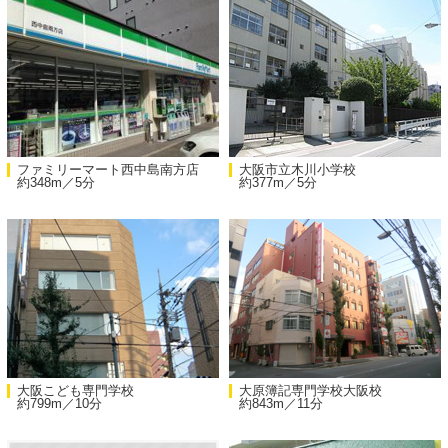
ファミリーマート西中島南方店
大阪市立木川小学校
約348m／5分
約377m／5分
大阪こども専門学校
大原簿記専門学校大阪校
約799m／10分
約843m／11分