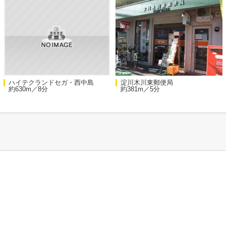
ハイテクランドセガ・西中島
淀川木川東郵便局
約630m／8分
約381m／5分