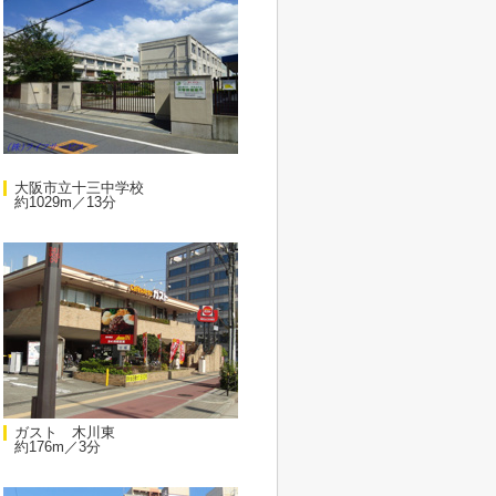
大阪市立十三中学校
約1029m／13分
ガスト 木川東
約176m／3分