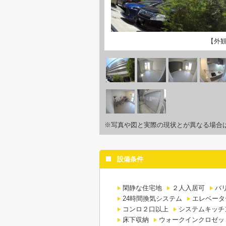
【外
※写真や図と実際の現状とが異なる場合
設備条件
閑静な住宅地
２人入居可
バ
24時間換気システム
エレベータ
コンロ２口以上
システムキッチ
床下収納
ウォークインクロゼッ