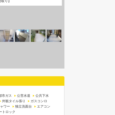
間取り】
都市ガス
公営水道
公共下水
外観タイル張り
ガスコンロ
ャワー
独立洗面台
エアコン
ートロック