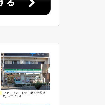
ファミリマート淀川区役所前店
約198m／3分