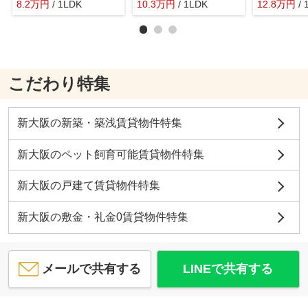
8.2
万
円
/ 1LDK
10.3
万
円
/ 1LDK
12.8
万
円
/
こだわり特集
新大阪の新築・築浅賃貸物件特集
新大阪のペット飼育可能賃貸物件特集
新大阪の戸建て賃貸物件特集
新大阪の敷金・礼金0賃貸物件特集
メールで共有する
LINEで共有する