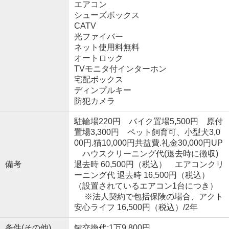
エアコン
シューズボックス
CATV
光ファイバー
ネット使用料無料
オートロック
TVモニタ付インターホン
宅配ボックス
ディンプルキー
防犯カメラ
駐輪場220円 バイク置場5,500円 原付
置場3,300円 ペット飼育可、小型犬3,0
00円.猫10,000円共益費.礼金30,000円UP
ハウスクリーニング代(退去時に徴収)
備考
退去時 60,500円（税込） エアコンクリ
ーニング代 退去時 16,500円（税込）
（設置されているエアコン1台につき）
※法人契約で包括保険の場合、アクト
安心ライフ 16,500円（税込）/2年
条件(その他)
鍵交換代:1万9,800円