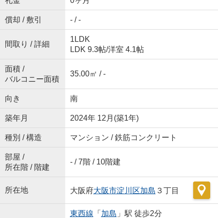
礼金
0ヶ月
償却 / 敷引
- / -
1LDK
間取り / 詳細
LDK 9.3帖
/
洋室 4.1帖
面積 /
35.00㎡ / -
バルコニー面積
向き
南
築年月
2024年 12月(築1年)
種別 / 構造
マンション / 鉄筋コンクリート
部屋 /
- / 7階 / 10階建
所在階 / 階建
所在地
大阪府
大阪市淀川区
加島
３丁目
東西線
「
加島
」駅 徒歩2分