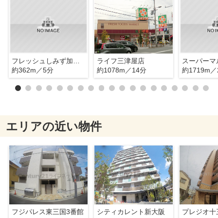
フレッシュしみず加島店
ライフ三津屋店
約362m／5分
約1078m／14分
約1719m／
エリアの近い物件
フジパレス東三国3番館
シティカレント新大阪
プレジオ十