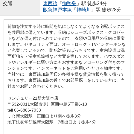
交通
東西線
「
御幣島
」駅 徒歩24分
阪急神戸本線
「
神崎川
」駅 徒歩28分
荷物を注文する時に時間を気にしなくてよくなる宅配ボックス
を共用部に備えています。収納はシューズボックス・クロゼッ
トなどが備え付けられているので、衣類や日用品の収納に重宝
します。セキュリティ面は、オートロック・TVインターホンな
ど充実しているので、防犯対策もばっちりです。室内設備は洗
面所独立・浴室乾燥機など大変充実しております。ハウスダス
トやアレルギーに弱い方にもおすすめなフローリング付きのマ
ンションです。インターネットをご利用いただける物件です。
当社では、東西線加島周辺の多種多様な賃貸情報を取り扱って
おります。東西線加島の近くでお部屋探しをしている方は、当
社までお問い合わせください。
センチュリー21新大阪本店
〒532-0011大阪市淀川区西中島5丁目6-13
tell 06-6886-7933
ＪＲ新大阪駅 正面口より南へ徒歩3分
地下鉄御堂筋線新大阪駅 7番出口より徒歩4分