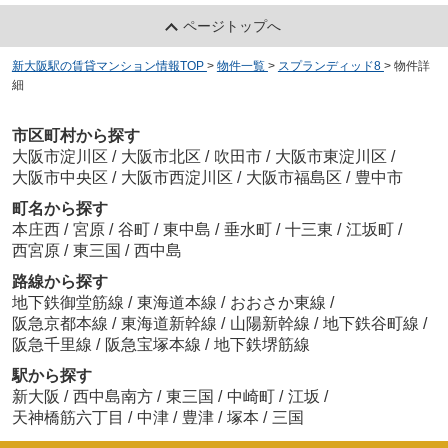
ページトップへ
新大阪駅の賃貸マンション情報TOP
>
物件一覧
>
スプランディッド8
>
物件詳
細
市区町村から探す
大阪市淀川区
/
大阪市北区
/
吹田市
/
大阪市東淀川区
/
大阪市中央区
/
大阪市西淀川区
/
大阪市福島区
/
豊中市
町名から探す
本庄西
/
宮原
/
谷町
/
東中島
/
垂水町
/
十三東
/
江坂町
/
西宮原
/
東三国
/
西中島
路線から探す
地下鉄御堂筋線
/
東海道本線
/
おおさか東線
/
阪急京都本線
/
東海道新幹線
/
山陽新幹線
/
地下鉄谷町線
/
阪急千里線
/
阪急宝塚本線
/
地下鉄堺筋線
駅から探す
新大阪
/
西中島南方
/
東三国
/
中崎町
/
江坂
/
天神橋筋六丁目
/
中津
/
豊津
/
塚本
/
三国