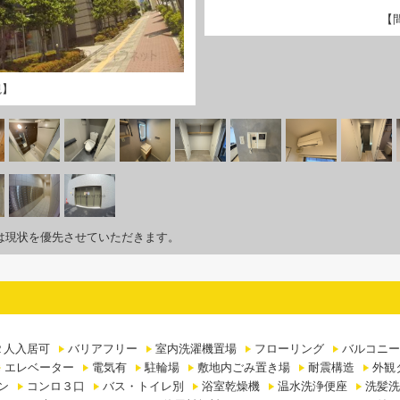
【
観】
は現状を優先させていただきます。
２人入居可
バリアフリー
室内洗濯機置場
フローリング
バルコニー
エレベーター
電気有
駐輪場
敷地内ごみ置き場
耐震構造
外観
ン
コンロ３口
バス・トイレ別
浴室乾燥機
温水洗浄便座
洗髪洗