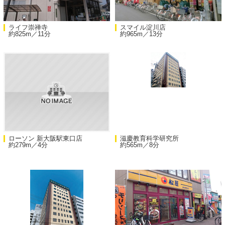
ライフ崇禅寺
スマイル淀川店
約825m／11分
約965m／13分
ローソン 新大阪駅東口店
滋慶教育科学研究所
約279m／4分
約565m／8分