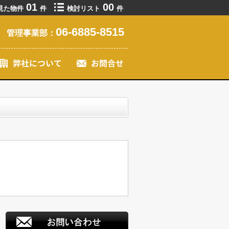
01
00
見た物件
件
検討リスト
件
06-6885-8515
管理事業部：