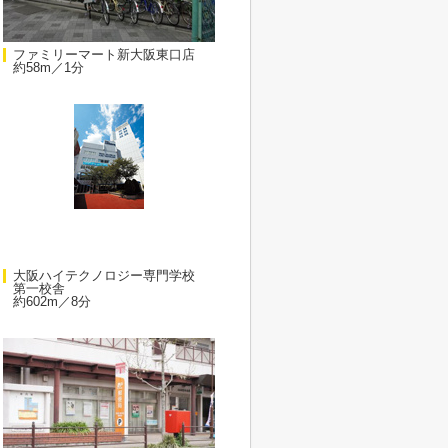
ファミリーマート新大阪東口店
約58m／1分
大阪ハイテクノロジー専門学校
第一校舎
約602m／8分