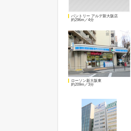
パントリー アルデ新大阪店
約296m／4分
ローソン新大阪東
約209m／3分