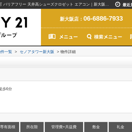
セノアタワー新大阪｜礼金不要 2沿線利用可 バリアフリー 天井高シューズクロゼット エアコン｜新大阪駅で賃貸マンションを探すなら創業20年以上のセンチュリー21ライフネット・ライブグループ
最近
06-6886-7933
新大阪店：
物件一覧
>
セノアタワー新大阪
>
物件詳細
徒歩6分
専有面積
所在階
管理費+共益費
敷金
礼金