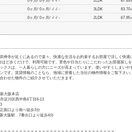
0ヶ月/ 0ヶ月/ -/ -/ -
2LDK
67.85
0ヶ月/ 0ヶ月/ -/ -/ -
3LDK
83.70
0ヶ月/ 0ヶ月/ -/ -/ -
2LDK
67.85
崇禅寺が近くにあるので楽々。快適な生活をお約束するお部屋で涼しく快適
分ほど歩くだけで、利用可能です。景色や日当たりにこだわったお部屋探し
ックスは、一人暮らしの方にニーズが高まっています。使いやすくしまいや
ンです。賃貸情報のことなら、地域に密着した当社の物件情報をご覧下さい
合わせた物件のご紹介させていただきます。
1新大阪本店
大阪市淀川区西中島6丁目6-13
33
正面口より南へ徒歩3分
新大阪駅 7番出口より徒歩4分
＝＝＝＝＝＝＝＝＝＝＝＝＝＝＝＝＝＝＝＝＝＝＝＝＝＝＝＝＝＝