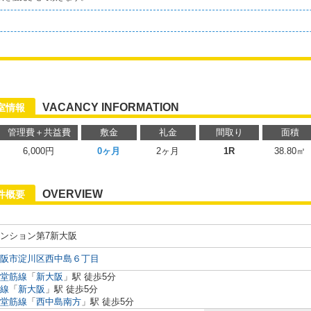
VACANCY INFORMATION
室情報
管理費＋共益費
敷金
礼金
間取り
面積
6,000円
0ヶ月
2ヶ月
1R
38.80㎡
OVERVIEW
件概要
ンション第7新大阪
阪市淀川区西中島６丁目
堂筋線
「
新大阪
」駅 徒歩5分
線
「
新大阪
」駅 徒歩5分
堂筋線
「
西中島南方
」駅 徒歩5分