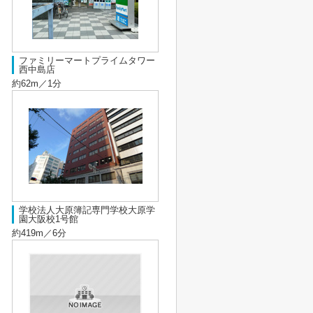
ファミリーマートプライムタワー
西中島店
約62m／1分
学校法人大原簿記専門学校大原学
園大阪校1号館
約419m／6分