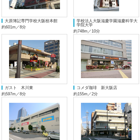
大原簿記専門学校大阪校本館
学校法人大阪滋慶学園滋慶科学大
学院大学
約601m／8分
約748m／10分
ガスト 木川東
コメダ珈琲 新大阪店
約597m／8分
約155m／2分