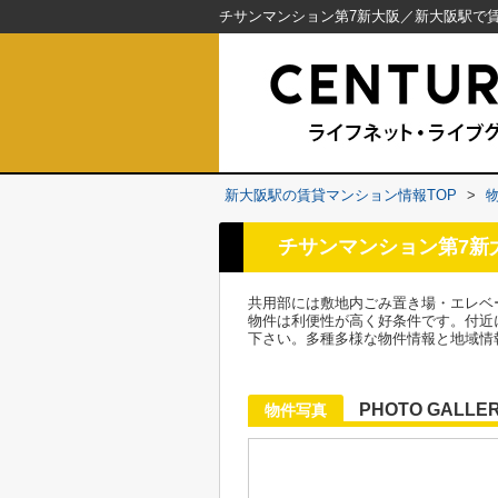
新大阪駅の賃貸マンション情報TOP
>
チサンマンション第7新
共用部には敷地内ごみ置き場・エレベ
物件は利便性が高く好条件です。付近
下さい。多種多様な物件情報と地域情
PHOTO GALLE
物件写真