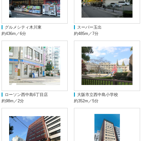
グルメシティ木川東
スーパー玉出
約436m／6分
約485m／7分
ローソン西中島6丁目店
大阪市立西中島小学校
約98m／2分
約352m／5分