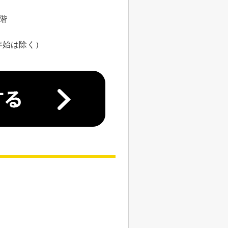
8階
年始は除く）