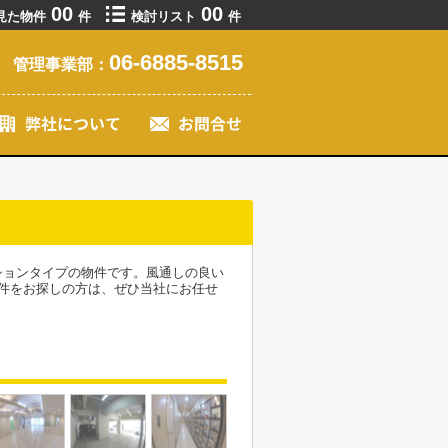
00
00
見た物件
件
検討リスト
件
06-6885-8515
管理事業部：
ションタイプの物件です。風通しの良い
件をお探しの方は、ぜひ当社にお任せ