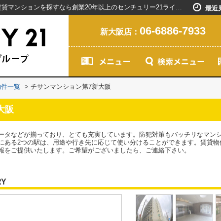
チサンマンション第7新大阪／新大阪駅で賃貸マンションを探すなら創業20年以上のセンチュリー21ライフネット・ライブグループ
最近
06-6886-7933
新大阪店：
物件一覧
>
チサンマンション第7新大阪
大阪
ータなどが揃っており、とても充実しています。防犯対策もバッチリなマン
にある2つの駅は、用途や行き先に応じて使い分けることができます。賃貸物
報をご提供いたします。ご希望がございましたら、ご連絡下さい。
RY