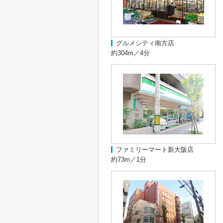
グルメシティ南方店
約304m／4分
ファミリーマート新大阪店
約73m／1分