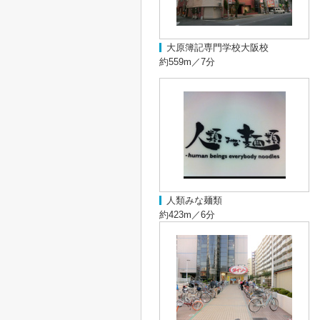
大原簿記専門学校大阪校
約559m／7分
人類みな麺類
約423m／6分