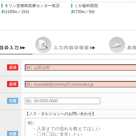
キリン堂都島医療センター前店
くが歯科医院
約1183m／15分
約720m／9分
必須
必須
任意
【ノス・ダルジョンへのお問い合わせ】
任意