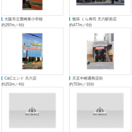
大阪市立豊崎東小学校
無添 くら寿司 天六駅前店
約297m／4分
約477m／6分
C&Cエンド 天六店
天五中崎通商店街
約252m／4分
約753m／10分