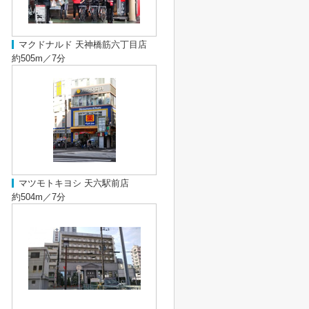
マクドナルド 天神橋筋六丁目店
約505m／7分
マツモトキヨシ 天六駅前店
約504m／7分