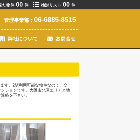
00
00
見た物件
件
検討リスト
件
06-6885-8515
管理事業部：
います。2駅利用可能な物件なので、交
マンションです。大阪市北区エリアと地
ご連絡を下さい。