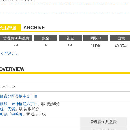
ARCHIVE
たお部屋
管理費＋共益費
敷金
礼金
間取り
面積
***
***
***
1LDK
40.95㎡
せください。
OVERVIEW
ルジョン
阪市北区長柄中１丁目
筋線
「
天神橋筋六丁目
」駅 徒歩6分
線
「
天満
」駅 徒歩10分
町線
「
中崎町
」駅 徒歩13分
管理費＋共益費