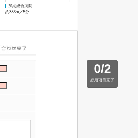
加納総合病院
約383m／5分
0
/
2
必須項目完了