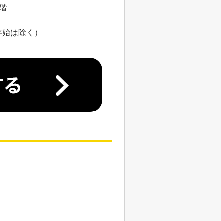
8階
年始は除く）