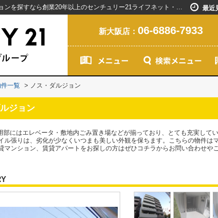
ノス・ダルジョン／新大阪駅で賃貸マンションを探すなら創業20年以上のセンチュリー21ライフネット・ライブグループ
最近
06-6886-7933
新大阪店：
物件一覧
>
ノス・ダルジョン
ルジョン
。共用部にはエレベータ・敷地内ごみ置き場などが揃っており、とても充実して
イル張りは、劣化が少なくいつまも美しい外観を保ちます。こちらの物件は
貸マンション、賃貸アパートをお探しの方はぜひコチラからお問い合わせや
RY