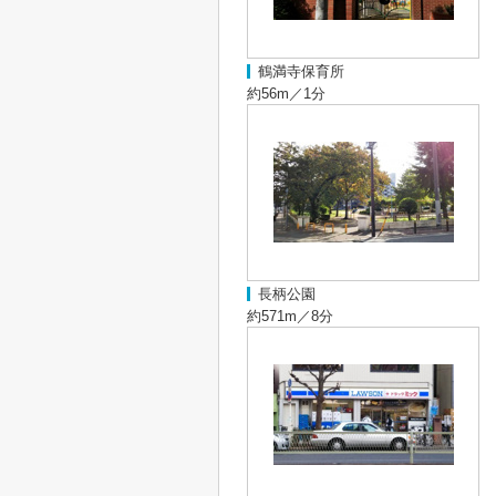
鶴満寺保育所
約56m／1分
長柄公園
約571m／8分