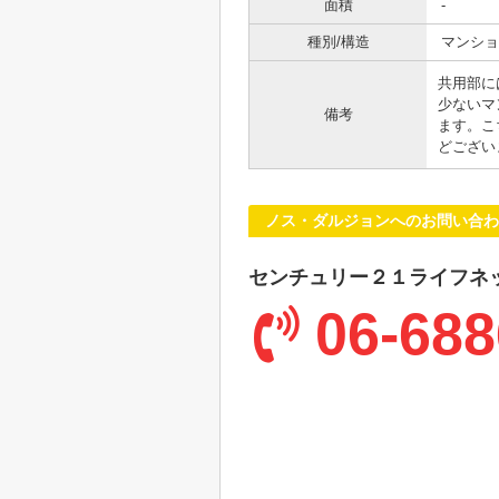
面積
-
種別/構造
マンショ
共用部に
少ないマ
備考
ます。こ
どござい
ノス・ダルジョンへのお問い合わ
センチュリー２１ライフネ
06-688