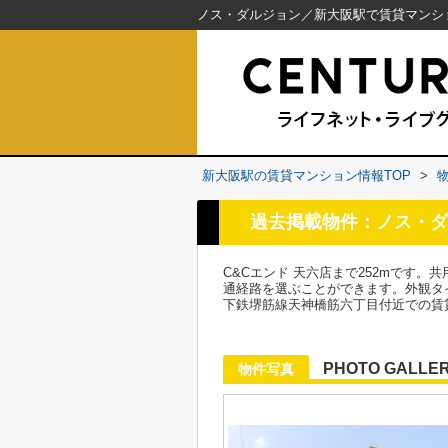
新大阪駅の賃貸マンション情報TOP
>
過去掲載物件：ノス・ダ
C&Cエンド 天六店まで252mです
通経路を選ぶことができます。外観タ
下鉄堺筋線天神橋筋六丁目付近での賃
PHOTO GALLE
物件写真