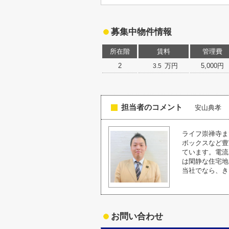
募集中物件情報
所在階
賃料
管理費
2
万円
5,000円
3.5
担当者のコメント
安山典孝
ライフ崇禅寺ま
ボックスなど豊
ています。電流
は閑静な住宅地
当社でなら、き
お問い合わせ