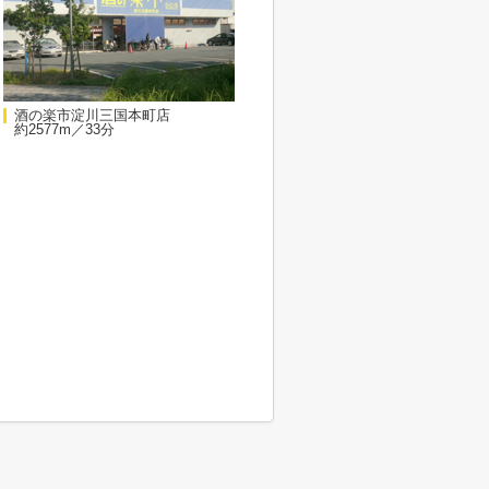
酒の楽市淀川三国本町店
約2577m／33分