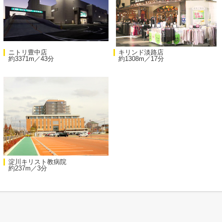
ニトリ豊中店
キリンド淡路店
約3371m／43分
約1308m／17分
淀川キリスト教病院
約237m／3分