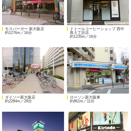
モスバーガー 新大阪店
ドトールコーヒーショップ 西中
約1276m／16分
島５丁目店
約1235m／16分
ダイソー新大阪店
ローソン新大阪東
約2284m／29分
約861m／11分