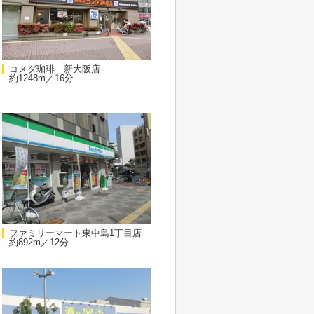
コメダ珈琲 新大阪店
約1248m／16分
ファミリーマート東中島1丁目店
約892m／12分