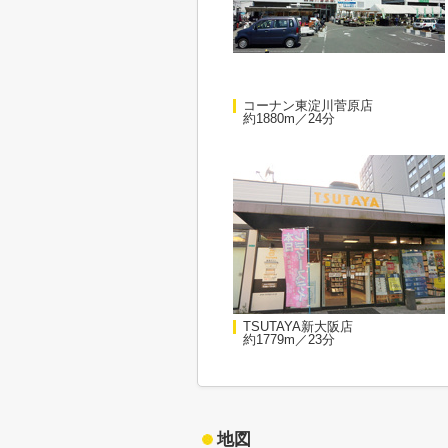
コーナン東淀川菅原店
約1880m／24分
TSUTAYA新大阪店
約1779m／23分
地図