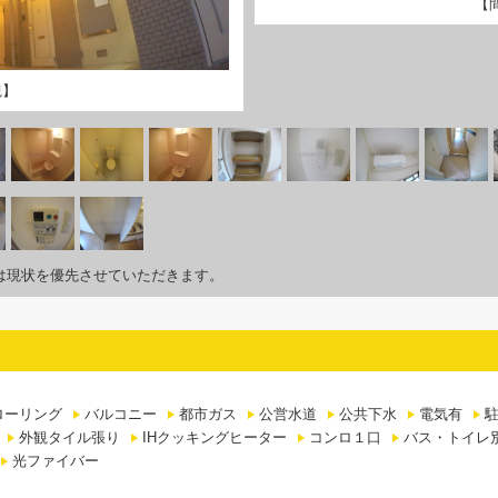
【
観】
は現状を優先させていただきます。
ローリング
バルコニー
都市ガス
公営水道
公共下水
電気有
外観タイル張り
IHクッキングヒーター
コンロ１口
バス・トイレ
光ファイバー