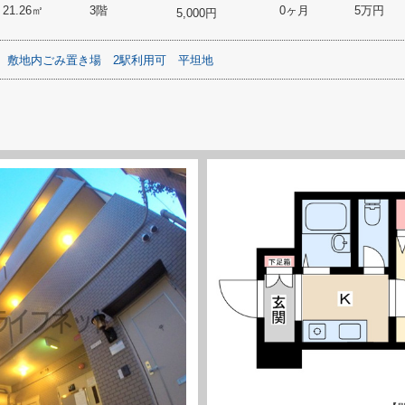
21.26㎡
3階
0ヶ月
5万円
5,000円
敷地内ごみ置き場
2駅利用可
平坦地