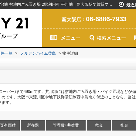
ノルデンハイム柴島｜クロゼット 閑静な住宅地 敷地内ごみ置き場 2駅利用可 平坦地｜新大阪駅で賃貸マンションを探すなら創業20年以上のセンチュリー21ライフネット・ライブグループ
最近
06-6886-7933
新大阪店：
物件一覧
>
ノルデンハイム柴島
>
物件詳細
スーパー)まで490mです。共用部には敷地内ごみ置き場・バイク置場などが
すめです。大阪市東淀川区や地下鉄御堂筋線西中島南方付近のことなら、当社
ります。
専有面積
所在階
管理費+共益費
敷金
礼金