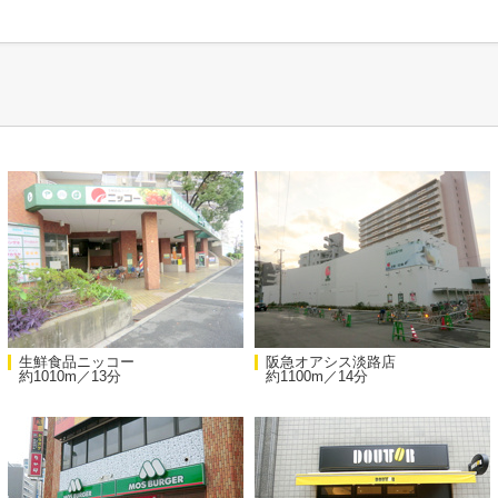
生鮮食品ニッコー
阪急オアシス淡路店
約1010m／13分
約1100m／14分