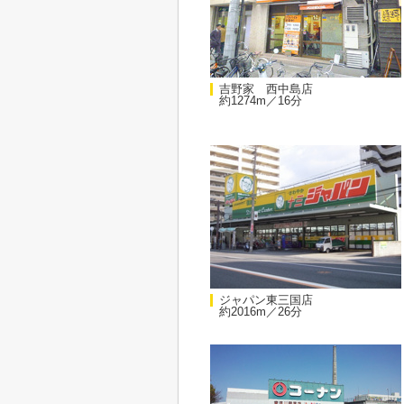
吉野家 西中島店
約1274m／16分
ジャパン東三国店
約2016m／26分