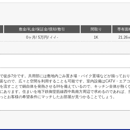
敷金/礼金/保証金/償却/敷引
間取り
専有面
0ヶ月/ 5万円/ -/ -/ -
1K
21.26
で徒歩7分です。共用部には敷地内ごみ置き場・バイク置場などが揃ってお
富なので、広々と空間を利用することも可能です。室内設備はCATV・エア
を流すことで鍋自体を発熱させるIHを備えているので、キッチン全体が熱く
にあります。住まいを地下鉄御堂筋線西中島南方周辺で求めるのであれば、
っとお客様の希望条件にマッチしたお部屋が見つかることでしょう。