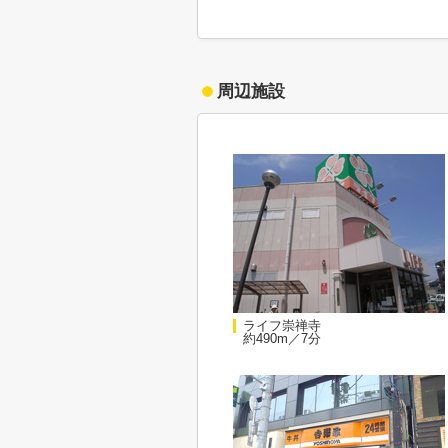
周辺施設
ライフ崇禅寺
約490m／7分