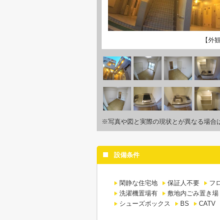
【外
※写真や図と実際の現状とが異なる場合
設備条件
閑静な住宅地
保証人不要
フ
洗濯機置場有
敷地内ごみ置き場
シューズボックス
BS
CATV