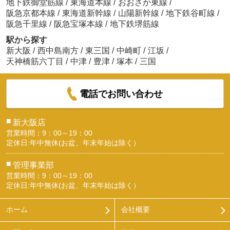
地下鉄御堂筋線
/
東海道本線
/
おおさか東線
/
阪急京都本線
/
東海道新幹線
/
山陽新幹線
/
地下鉄谷町線
/
阪急千里線
/
阪急宝塚本線
/
地下鉄堺筋線
駅から探す
新大阪
/
西中島南方
/
東三国
/
中崎町
/
江坂
/
天神橋筋六丁目
/
中津
/
豊津
/
塚本
/
三国
電話でお問い合わせ
■
新大阪店
営業時間：9：00～19：00
定休日:年中無休(お盆、年末年始は除く）
■
管理事業部
営業時間：9：00～19：00
定休日:年中無休(お盆、年末年始は除く）
ホーム
会社概要