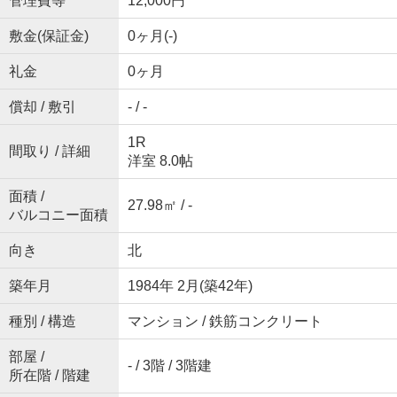
管理費等
12,000円
敷金(保証金)
0ヶ月(-)
礼金
0ヶ月
償却 / 敷引
- / -
1R
間取り / 詳細
洋室 8.0帖
面積 /
27.98㎡ / -
バルコニー面積
向き
北
築年月
1984年 2月(築42年)
種別 / 構造
マンション / 鉄筋コンクリート
部屋 /
- / 3階 / 3階建
所在階 / 階建