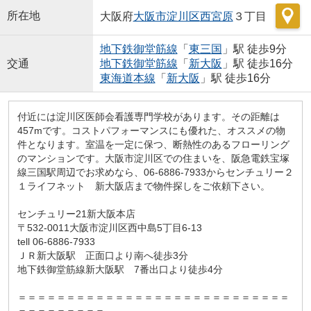
所在地
大阪府
大阪市淀川区
西宮原
３丁目
地下鉄御堂筋線
「
東三国
」駅 徒歩9分
交通
地下鉄御堂筋線
「
新大阪
」駅 徒歩16分
東海道本線
「
新大阪
」駅 徒歩16分
付近には淀川区医師会看護専門学校があります。その距離は
457mです。コストパフォーマンスにも優れた、オススメの物
件となります。室温を一定に保つ、断熱性のあるフローリング
のマンションです。大阪市淀川区での住まいを、阪急電鉄宝塚
線三国駅周辺でお求めなら、06-6886-7933からセンチュリー２
１ライフネット 新大阪店まで物件探しをご依頼下さい。
センチュリー21新大阪本店
〒532-0011大阪市淀川区西中島5丁目6-13
tell 06-6886-7933
ＪＲ新大阪駅 正面口より南へ徒歩3分
地下鉄御堂筋線新大阪駅 7番出口より徒歩4分
＝＝＝＝＝＝＝＝＝＝＝＝＝＝＝＝＝＝＝＝＝＝＝＝＝＝＝＝