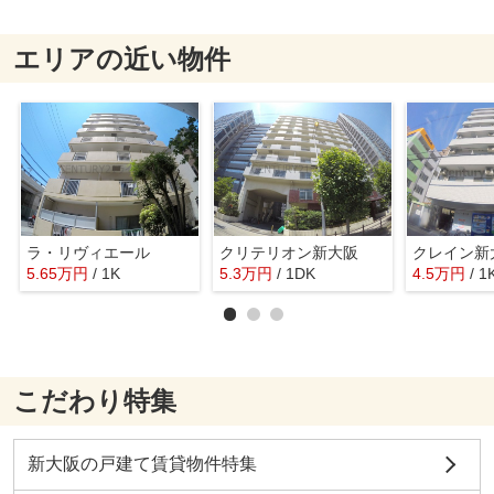
エリアの近い物件
ラ・リヴィエール
クリテリオン新大阪
クレイン新
5.65
万
円
/ 1K
5.3
万
円
/ 1DK
4.5
万
円
/ 1
こだわり特集
新大阪の戸建て賃貸物件特集