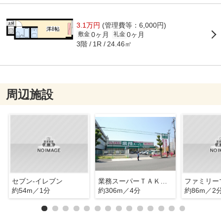
3.1万円
(管理費等：6,000円)
0ヶ月
0ヶ月
敷金
礼金
3階
24.46㎡
1R
周辺施設
セブン-イレブン
業務スーパーＴＡＫＥＮＯＫＯ新大阪三国店
ファミリー
約54m／1分
約306m／4分
約86m／2