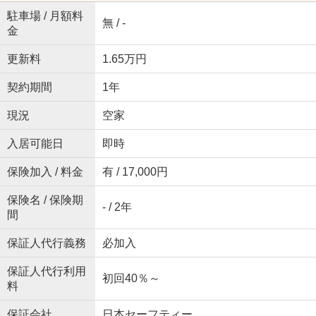
駐車場 / 月額料
無 / -
金
更新料
1.65万円
契約期間
1年
現況
空家
入居可能日
即時
保険加入 / 料金
有 / 17,000円
保険名 / 保険期
- / 2年
間
保証人代行義務
必加入
保証人代行利用
初回40％～
料
保証会社
日本セーフティー