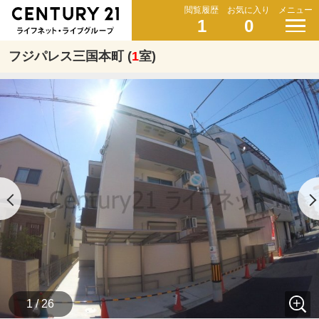
閲覧履歴
お気に入り
メニュー
1
0
フジパレス三国本町 (
1
室)
1 / 26