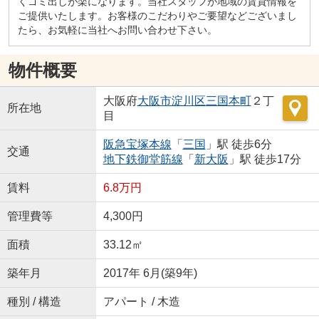
くゴミ出しが楽になります。当社スタッフが地域の賃貸情報を
ご提供いたします。お客様のこだわりやご要望などございまし
たら、お気軽に当社へお問い合わせ下さい。
物件概要
大阪府
大阪市淀川区
三国本町
２丁
所在地
目
阪急宝塚本線
「
三国
」駅 徒歩6分
交通
地下鉄御堂筋線
「
新大阪
」駅 徒歩17分
賃料
6.8万円
管理費等
4,300円
面積
33.12㎡
築年月
2017年 6月(築9年)
種別 / 構造
アパート / 木造