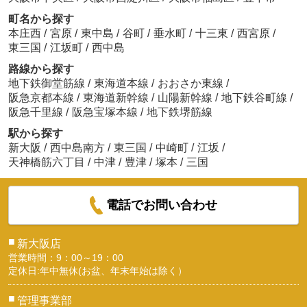
町名から探す
本庄西
/
宮原
/
東中島
/
谷町
/
垂水町
/
十三東
/
西宮原
/
東三国
/
江坂町
/
西中島
路線から探す
地下鉄御堂筋線
/
東海道本線
/
おおさか東線
/
阪急京都本線
/
東海道新幹線
/
山陽新幹線
/
地下鉄谷町線
/
阪急千里線
/
阪急宝塚本線
/
地下鉄堺筋線
駅から探す
新大阪
/
西中島南方
/
東三国
/
中崎町
/
江坂
/
天神橋筋六丁目
/
中津
/
豊津
/
塚本
/
三国
電話でお問い合わせ
■
新大阪店
営業時間：9：00～19：00
定休日:年中無休(お盆、年末年始は除く）
■
管理事業部