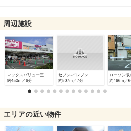
周辺施設
マックスバリュー三国本町
セブン-イレブン
約450m／6分
約507m／7分
約466m／
エリアの近い物件