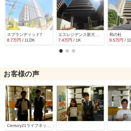
スプランディッド7
エスレジデンス新大阪ウエスト
和の杜
8.7
万
円
/ 1LDK
7.4
万
円
/ 1K
9.5
万
円
/ 1
お客様の声
Century21ライフネット新大阪店