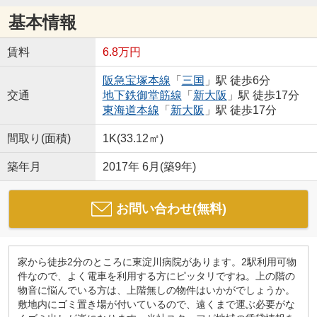
基本情報
賃料
6.8万円
阪急宝塚本線
「
三国
」駅 徒歩6分
交通
地下鉄御堂筋線
「
新大阪
」駅 徒歩17分
東海道本線
「
新大阪
」駅 徒歩17分
間取り(面積)
1K(33.12㎡)
築年月
2017年 6月(築9年)
お問い合わせ(無料)
家から徒歩2分のところに東淀川病院があります。2駅利用可物
件なので、よく電車を利用する方にピッタリですね。上の階の
物音に悩んでいる方は、上階無しの物件はいかがでしょうか。
敷地内にゴミ置き場が付いているので、遠くまで運ぶ必要がな