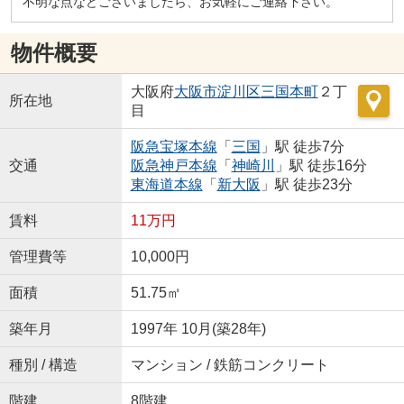
不明な点などございましたら、お気軽にご連絡下さい。
物件概要
大阪府
大阪市淀川区
三国本町
２丁
所在地
目
阪急宝塚本線
「
三国
」駅 徒歩7分
交通
阪急神戸本線
「
神崎川
」駅 徒歩16分
東海道本線
「
新大阪
」駅 徒歩23分
賃料
11万円
管理費等
10,000円
面積
51.75㎡
築年月
1997年 10月(築28年)
種別 / 構造
マンション / 鉄筋コンクリート
階建
8階建