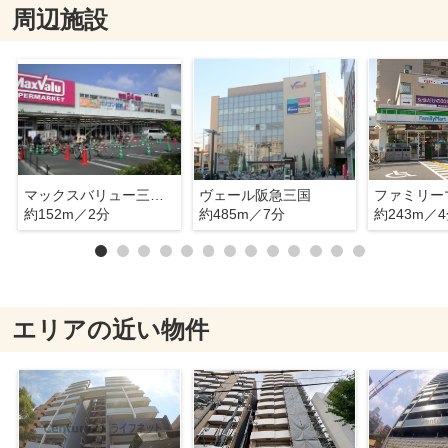
周辺施設
マックスバリュー三国本町
ヴェール阪急三国
約152m／2分
約485m／7分
約243m／
エリアの近い物件