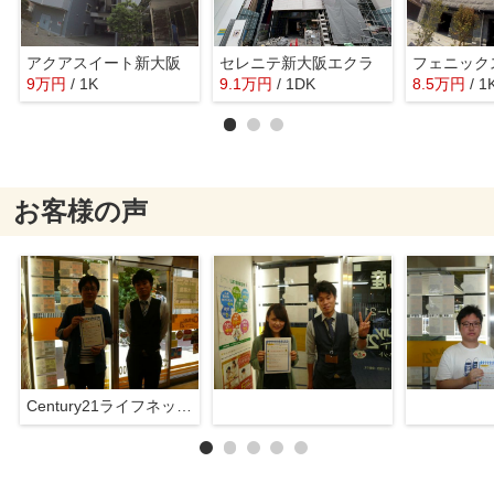
アクアスイート新大阪
セレニテ新大阪エクラ
フェニック
9
万
円
/ 1K
9.1
万
円
/ 1DK
8.5
万
円
/ 1
お客様の声
Century21ライフネット新大阪店