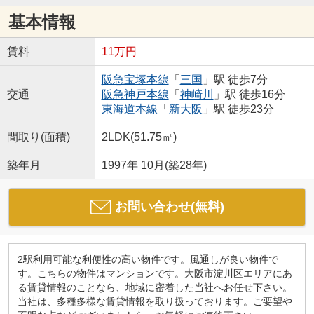
基本情報
賃料
11万円
阪急宝塚本線
「
三国
」駅 徒歩7分
交通
阪急神戸本線
「
神崎川
」駅 徒歩16分
東海道本線
「
新大阪
」駅 徒歩23分
間取り(面積)
2LDK(51.75㎡)
築年月
1997年 10月(築28年)
お問い合わせ(無料)
2駅利用可能な利便性の高い物件です。風通しが良い物件で
す。こちらの物件はマンションです。大阪市淀川区エリアにあ
る賃貸情報のことなら、地域に密着した当社へお任せ下さい。
当社は、多種多様な賃貸情報を取り扱っております。ご要望や