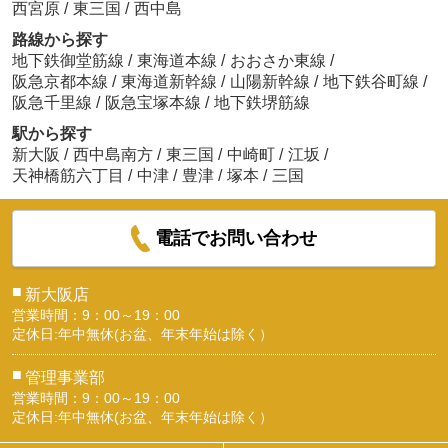
西宮原
/
東三国
/
西中島
路線から探す
地下鉄御堂筋線
/
東海道本線
/
おおさか東線
/
阪急京都本線
/
東海道新幹線
/
山陽新幹線
/
地下鉄谷町線
/
阪急千里線
/
阪急宝塚本線
/
地下鉄堺筋線
駅から探す
新大阪
/
西中島南方
/
東三国
/
中崎町
/
江坂
/
天神橋筋六丁目
/
中津
/
豊津
/
塚本
/
三国
電話でお問い合わせ
■
新大阪店
営業時間：9：00～19：00
定休日:年中無休(お盆、年末年始は除く）
■
管理事業部
営業時間：9：00～19：00
定休日:年中無休(お盆、年末年始は除く）