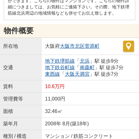
ができます。こちらの物件はマンションです。こちらの物件詳
細につきましては、お気軽にご連絡下さい。その際、地下鉄堺
筋線北浜周辺の地域情報なども併せてお伝え致します。
物件概要
所在地
大阪府
大阪市北区
菅原町
地下鉄堺筋線
「
北浜
」駅 徒歩9分
交通
地下鉄谷町線
「
南森町
」駅 徒歩7分
東西線
「
大阪天満宮
」駅 徒歩7分
賃料
10.6万円
管理費等
11,000円
面積
32.46㎡
築年月
2008年 8月(築18年)
種別 / 構造
マンション / 鉄筋コンクリート