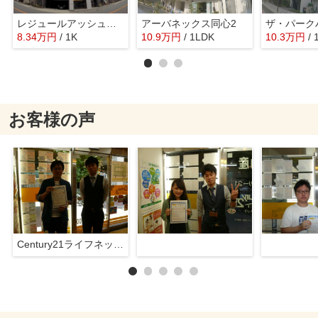
レジュールアッシュ梅田北
アーバネックス同心2
ザ・パーク
8.34
万
円
/ 1K
10.9
万
円
/ 1LDK
10.3
万
円
/ 
お客様の声
Century21ライフネット新大阪店