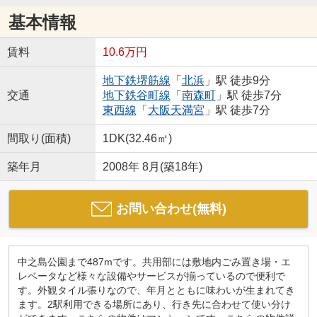
基本情報
賃料
10.6万円
地下鉄堺筋線
「
北浜
」駅 徒歩9分
交通
地下鉄谷町線
「
南森町
」駅 徒歩7分
東西線
「
大阪天満宮
」駅 徒歩7分
間取り(面積)
1DK(32.46㎡)
築年月
2008年 8月(築18年)
お問い合わせ(無料)
中之島公園まで487mです。共用部には敷地内ごみ置き場・エ
レベータなど様々な設備やサービスが揃っているので便利で
す。外観タイル張りなので、年月とともに味わいが生まれてき
ます。2駅利用できる場所にあり、行き先に合わせて使い分け