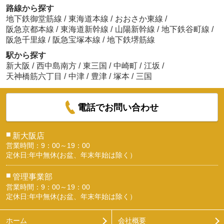
路線から探す
地下鉄御堂筋線
/
東海道本線
/
おおさか東線
/
阪急京都本線
/
東海道新幹線
/
山陽新幹線
/
地下鉄谷町線
/
阪急千里線
/
阪急宝塚本線
/
地下鉄堺筋線
駅から探す
新大阪
/
西中島南方
/
東三国
/
中崎町
/
江坂
/
天神橋筋六丁目
/
中津
/
豊津
/
塚本
/
三国
電話でお問い合わせ
■
新大阪店
営業時間：9：00～19：00
定休日:年中無休(お盆、年末年始は除く）
■
管理事業部
営業時間：9：00～19：00
定休日:年中無休(お盆、年末年始は除く）
ホーム
会社概要