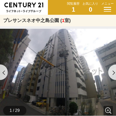
閲覧履歴
お気に入り
メニュー
1
0
プレサンスネオ中之島公園 (
1
室)
1 / 29