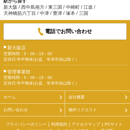
駅から探す
新大阪
/
西中島南方
/
東三国
/
中崎町
/
江坂
/
天神橋筋六丁目
/
中津
/
豊津
/
塚本
/
三国
電話でお問い合わせ
■
新大阪店
営業時間：9：00～19：00
定休日:年中無休(お盆、年末年始は除く）
■
管理事業部
営業時間：9：00～19：00
定休日:年中無休(お盆、年末年始は除く）
ホーム
会社概要
お問い合わせ
物件リクエスト
プライバシーポリシー
利用規約
アクセスマップ
PCサイト