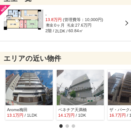
-
13.8万円
(管理費等：10,000円)
0ヶ月
27.6万円
敷金
礼金
2階
60.84㎡
2LDK
エリアの近い物件
Arome梅田
ベネチア天満橋
13.1
万
円
/ 1LDK
14.1
万
円
/ 1DK
16.7
万
円
/