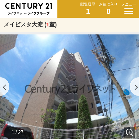
閲覧履歴
お気に入り
メニュー
1
0
メイビスタ大淀 (
1
室)
1 / 27