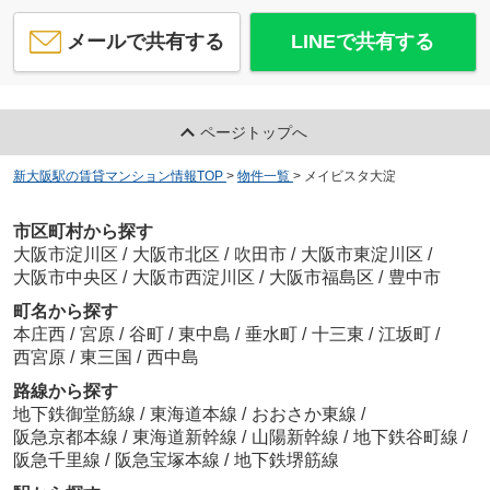
メールで共有する
LINEで共有する
ページトップへ
新大阪駅の賃貸マンション情報TOP
>
物件一覧
>
メイビスタ大淀
市区町村から探す
大阪市淀川区
/
大阪市北区
/
吹田市
/
大阪市東淀川区
/
大阪市中央区
/
大阪市西淀川区
/
大阪市福島区
/
豊中市
町名から探す
本庄西
/
宮原
/
谷町
/
東中島
/
垂水町
/
十三東
/
江坂町
/
西宮原
/
東三国
/
西中島
路線から探す
地下鉄御堂筋線
/
東海道本線
/
おおさか東線
/
阪急京都本線
/
東海道新幹線
/
山陽新幹線
/
地下鉄谷町線
/
阪急千里線
/
阪急宝塚本線
/
地下鉄堺筋線