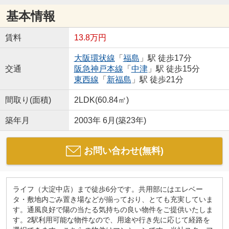
基本情報
賃料
13.8万円
大阪環状線
「
福島
」駅 徒歩17分
交通
阪急神戸本線
「
中津
」駅 徒歩15分
東西線
「
新福島
」駅 徒歩21分
間取り(面積)
2LDK(60.84㎡)
築年月
2003年 6月(築23年)
お問い合わせ(無料)
ライフ（大淀中店）まで徒歩6分です。共用部にはエレベー
タ・敷地内ごみ置き場などが揃っており、とても充実していま
す。通風良好で陽の当たる気持ちの良い物件をご提供いたしま
す。2駅利用可能な物件なので、用途や行き先に応じて経路を