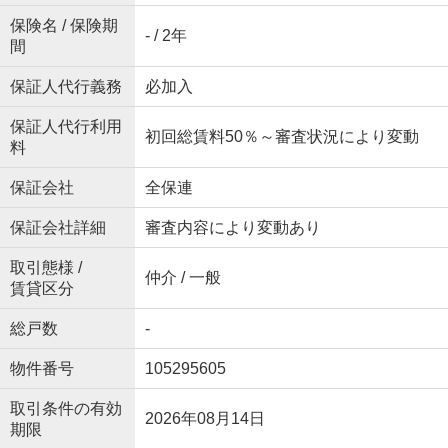
保険名 / 保険期
- / 2年
間
保証人代行義務
必加入
保証人代行利用
初回総賃料50％～審査状況により変動
料
保証会社
全保連
保証会社詳細
審査内容により変動あり
取引態様 /
仲介 / 一般
賃貸区分
総戸数
-
物件番号
105295605
取引条件の有効
2026年08月14日
期限