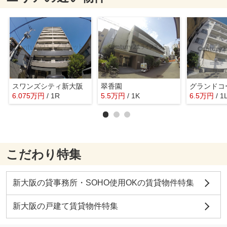
スワンズシティ新大阪
翠香園
6.075
万
円
/ 1R
5.5
万
円
/ 1K
6.5
万
円
/ 1
こだわり特集
新大阪の貸事務所・SOHO使用OKの賃貸物件特集
新大阪の戸建て賃貸物件特集