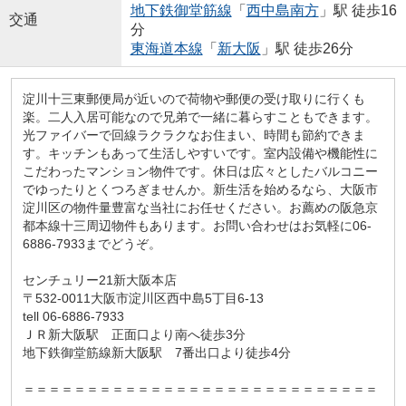
地下鉄御堂筋線
「
西中島南方
」駅 徒歩16
交通
分
東海道本線
「
新大阪
」駅 徒歩26分
淀川十三東郵便局が近いので荷物や郵便の受け取りに行くも
楽。二人入居可能なので兄弟で一緒に暮らすこともできます。
光ファイバーで回線ラクラクなお住まい、時間も節約できま
す。キッチンもあって生活しやすいです。室内設備や機能性に
こだわったマンション物件です。休日は広々としたバルコニー
でゆったりとくつろぎませんか。新生活を始めるなら、大阪市
淀川区の物件量豊富な当社にお任せください。お薦めの阪急京
都本線十三周辺物件もあります。お問い合わせはお気軽に06-
6886-7933までどうぞ。
センチュリー21新大阪本店
〒532-0011大阪市淀川区西中島5丁目6-13
tell 06-6886-7933
ＪＲ新大阪駅 正面口より南へ徒歩3分
地下鉄御堂筋線新大阪駅 7番出口より徒歩4分
＝＝＝＝＝＝＝＝＝＝＝＝＝＝＝＝＝＝＝＝＝＝＝＝＝＝＝＝