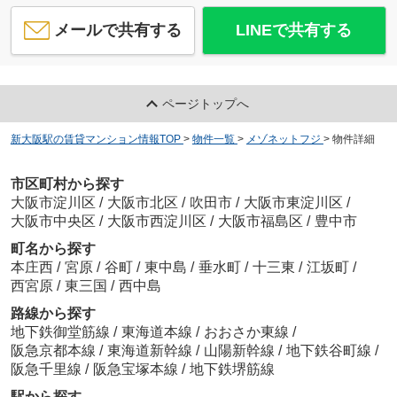
メールで共有する
LINEで共有する
ページトップへ
新大阪駅の賃貸マンション情報TOP
>
物件一覧
>
メゾネットフジ
>
物件詳細
市区町村から探す
大阪市淀川区
/
大阪市北区
/
吹田市
/
大阪市東淀川区
/
大阪市中央区
/
大阪市西淀川区
/
大阪市福島区
/
豊中市
町名から探す
本庄西
/
宮原
/
谷町
/
東中島
/
垂水町
/
十三東
/
江坂町
/
西宮原
/
東三国
/
西中島
路線から探す
地下鉄御堂筋線
/
東海道本線
/
おおさか東線
/
阪急京都本線
/
東海道新幹線
/
山陽新幹線
/
地下鉄谷町線
/
阪急千里線
/
阪急宝塚本線
/
地下鉄堺筋線
駅から探す