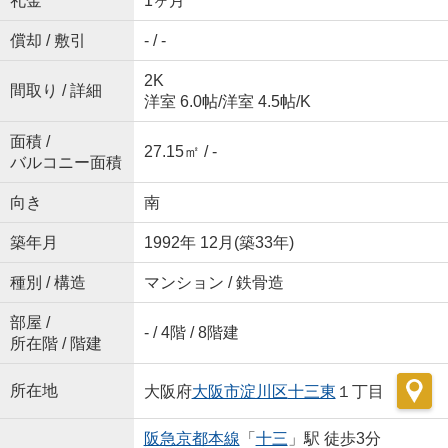
礼金
1ヶ月
償却 / 敷引
- / -
2K
間取り / 詳細
洋室 6.0帖
/
洋室 4.5帖
/
K
面積 /
27.15㎡ / -
バルコニー面積
向き
南
築年月
1992年 12月(築33年)
種別 / 構造
マンション / 鉄骨造
部屋 /
- / 4階 / 8階建
所在階 / 階建
所在地
大阪府
大阪市淀川区
十三東
１丁目
阪急京都本線
「
十三
」駅 徒歩3分