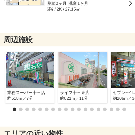
0ヶ月
1ヶ月
敷金
礼金
6階
27.15㎡
2K
周辺施設
業務スーパー十三店
ライフ十三東店
約518m／7分
約821m／11分
約206m／
エリアの近い物件