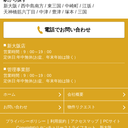
新大阪
/
西中島南方
/
東三国
/
中崎町
/
江坂
/
天神橋筋六丁目
/
中津
/
豊津
/
塚本
/
三国
電話でお問い合わせ
■
新大阪店
営業時間：9：00～19：00
定休日:年中無休(お盆、年末年始は除く）
■
管理事業部
営業時間：9：00～19：00
定休日:年中無休(お盆、年末年始は除く）
ホーム
会社概要
お問い合わせ
物件リクエスト
プライバシーポリシー
利用規約
アクセスマップ
PCサイト
Copyright(c) センチュリー２１ライフネット 新大阪