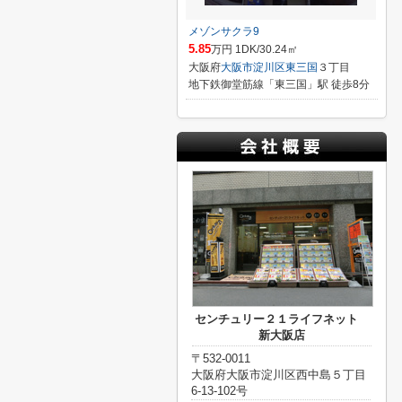
メゾンサクラ9
5.85
万円 1DK/30.24㎡
大阪府
大阪市淀川区
東三国
３丁目
地下鉄御堂筋線「東三国」駅 徒歩8分
センチュリー２１ライフネット
新大阪店
〒532-0011
大阪府大阪市淀川区西中島５丁目
6-13-102号