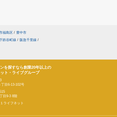
市福島区
/
豊中市
下鉄谷町線
/
阪急千里線
/
ンを探すなら創業20年以上の
ネット・ライブグループ
3
6-13-102号
515
9-3 8階
リー２１ライフネット