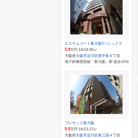
エステムコート新大阪5ソレックス
5.9
万円 1K/18.90㎡
大阪府
大阪市淀川区
西中島
６丁目
地下鉄御堂筋線「新大阪」駅 徒歩10分
プレサンス新大阪
5.9
万円 1K/23.23㎡
大阪府
大阪市淀川区
東三国
４丁目