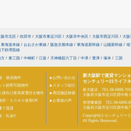
大阪市北区
/
吹田市
/
大阪市東淀川区
/
大阪市中央区
/
大阪市西淀川区
/
大阪
東海道本線
/
おおさか東線
/
阪急京都本線
/
東海道新幹線
/
山陽新幹線
/
地
地下鉄堺筋線
南方
/
東三国
/
中崎町
/
江坂
/
天神橋筋六丁目
/
中津
/
豊津
/
塚本
/
三国
新大阪駅で賃貸マンショ
築・築浅物件
お問い合わせ
センチュリー21ライフ
ット飼育可能物件
スタッフ紹介
新大阪店 TEL:06-6886-793
人様向け家具家電付き物件
周辺施設検索
大阪府大阪市淀川区西中島５丁目
務所・ＳＯＨＯ使用OK
お客様の声
管理事業部 TEL:06-6885-8
大阪府大阪市淀川区西中島7丁目
建て賃貸
Copyright(c) センチュ
金・礼金0
All Rights Reserved.