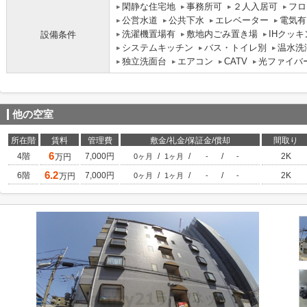
閑静な住宅地
事務所可
２人入居可
フロ
公営水道
公共下水
エレベーター
電気有
洗濯機置場有
敷地内ごみ置き場
IHクッ
設備条件
システムキッチン
バス・トイレ別
温水洗
独立洗面台
エアコン
CATV
光ファイバ
他の空室
所在階
賃料
管理費
敷金/礼金/保証金/償却
間取り
6
4階
7,000円
/
/
/
2K
万円
0ヶ月
1ヶ月
-
-
6.2
6階
7,000円
/
/
/
2K
万円
0ヶ月
1ヶ月
-
-