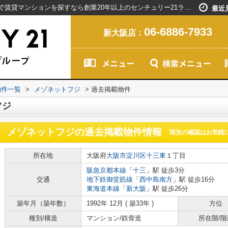
メゾネットフジの過去掲載物件｜新大阪駅で賃貸マンションを探すなら創業20年以上のセンチュリー21ライフネット・ライブグループ
最近
06-6886-7933
新大阪店：
物件一覧
>
メゾネットフジ
>
過去掲載物件
フジ
メゾネットフジ
の過去掲載物件情報
現況の確認はお気軽
所在地
大阪府
大阪市淀川区
十三東
１丁目
阪急京都本線
「
十三
」駅 徒歩3分
交通
地下鉄御堂筋線
「
西中島南方
」駅 徒歩16分
東海道本線
「
新大阪
」駅 徒歩26分
築年月（築年数）
1992年 12月 ( 築33年 )
方位
種別/構造
マンション/鉄骨造
所在階/階