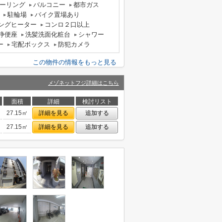
ーリング
バルコニー
都市ガス
駐輪場
バイク置場あり
キングヒーター
コンロ２口以上
浄便座
洗髪洗面化粧台
シャワー
ー
宅配ボックス
防犯カメラ
この物件の情報をもっと見る
メゾネットフジ詳細はこちら
面積
詳細
検討リスト
27.15㎡
詳細を見る
追加する
27.15㎡
詳細を見る
追加する