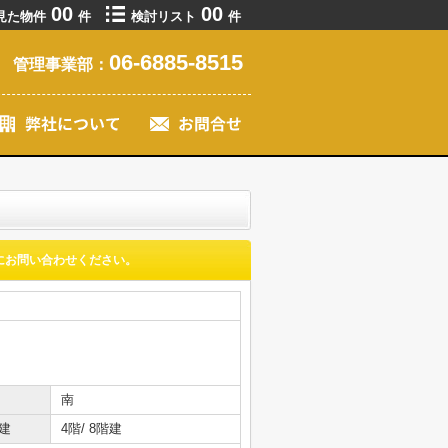
00
00
見た物件
件
検討リスト
件
06-6885-8515
管理事業部：
にお問い合わせください。
南
建
4階/ 8階建