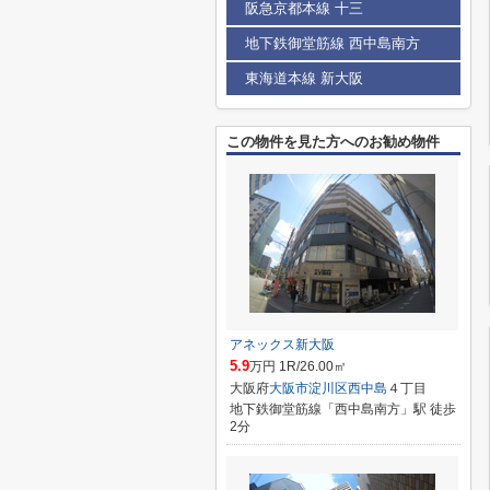
阪急京都本線 十三
地下鉄御堂筋線 西中島南方
東海道本線 新大阪
この物件を見た方へのお勧め物件
アネックス新大阪
5.9
万円 1R/26.00㎡
大阪府
大阪市淀川区
西中島
４丁目
地下鉄御堂筋線「西中島南方」駅 徒歩
2分