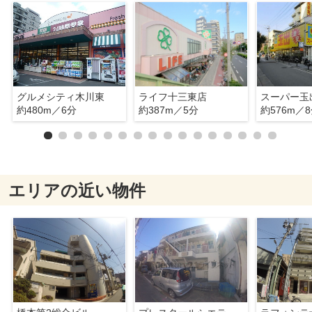
グルメシティ木川東
ライフ十三東店
スーパー玉
約480m／6分
約387m／5分
約576m／
エリアの近い物件