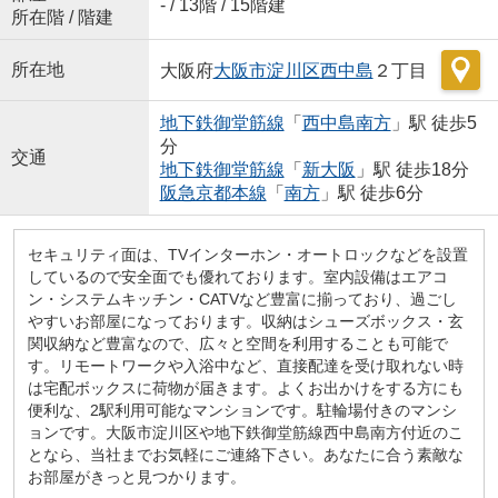
- / 13階 / 15階建
所在階 / 階建
所在地
大阪府
大阪市淀川区
西中島
２丁目
地下鉄御堂筋線
「
西中島南方
」駅 徒歩5
分
交通
地下鉄御堂筋線
「
新大阪
」駅 徒歩18分
阪急京都本線
「
南方
」駅 徒歩6分
セキュリティ面は、TVインターホン・オートロックなどを設置
しているので安全面でも優れております。室内設備はエアコ
ン・システムキッチン・CATVなど豊富に揃っており、過ごし
やすいお部屋になっております。収納はシューズボックス・玄
関収納など豊富なので、広々と空間を利用することも可能で
す。リモートワークや入浴中など、直接配達を受け取れない時
は宅配ボックスに荷物が届きます。よくお出かけをする方にも
便利な、2駅利用可能なマンションです。駐輪場付きのマンシ
ョンです。大阪市淀川区や地下鉄御堂筋線西中島南方付近のこ
となら、当社までお気軽にご連絡下さい。あなたに合う素敵な
お部屋がきっと見つかります。