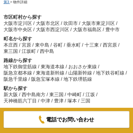
第3
>
物件詳細
市区町村から探す
大阪市淀川区
/
大阪市北区
/
吹田市
/
大阪市東淀川区
/
大阪市中央区
/
大阪市西淀川区
/
大阪市福島区
/
豊中市
町名から探す
本庄西
/
宮原
/
東中島
/
谷町
/
垂水町
/
十三東
/
西宮原
/
東三国
/
江坂町
/
西中島
路線から探す
地下鉄御堂筋線
/
東海道本線
/
おおさか東線
/
阪急京都本線
/
東海道新幹線
/
山陽新幹線
/
地下鉄谷町線
/
阪急千里線
/
阪急宝塚本線
/
地下鉄堺筋線
駅から探す
新大阪
/
西中島南方
/
東三国
/
中崎町
/
江坂
/
天神橋筋六丁目
/
中津
/
豊津
/
塚本
/
三国
電話でお問い合わせ