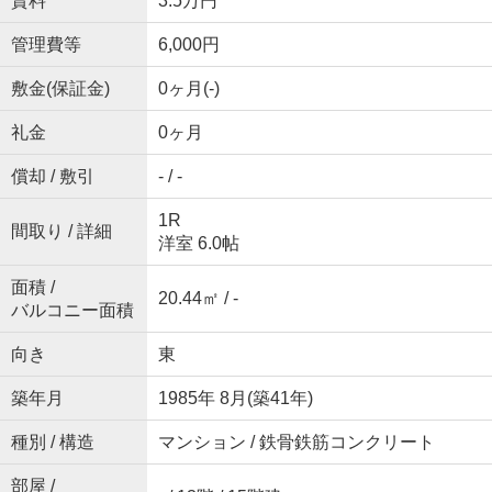
賃料
3.5万円
管理費等
6,000円
敷金(保証金)
0ヶ月(-)
礼金
0ヶ月
償却 / 敷引
- / -
1R
間取り / 詳細
洋室 6.0帖
面積 /
20.44㎡ / -
バルコニー面積
向き
東
築年月
1985年 8月(築41年)
種別 / 構造
マンション / 鉄骨鉄筋コンクリート
部屋 /