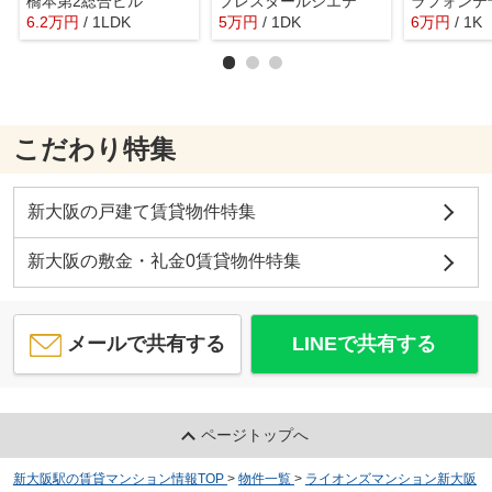
橋本第2総合ビル
プレスタールシエテ
ラフォンテ
6.2
万
円
/ 1LDK
5
万
円
/ 1DK
6
万
円
/ 1K
こだわり特集
新大阪の戸建て賃貸物件特集
新大阪の敷金・礼金0賃貸物件特集
メールで共有する
LINEで共有する
ページトップへ
新大阪駅の賃貸マンション情報TOP
>
物件一覧
>
ライオンズマンション新大阪