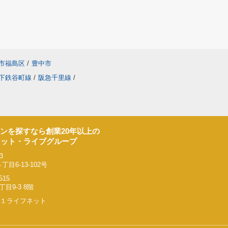
市福島区
/
豊中市
下鉄谷町線
/
阪急千里線
/
ンを探すなら創業20年以上の
ネット・ライブグループ
3
6-13-102号
515
9-3 8階
リー２１ライフネット