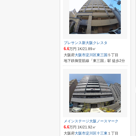
プレサンス新大阪クレスタ
6.6
万円 1K/21.89㎡
大阪府
大阪市淀川区
東三国
５丁目
地下鉄御堂筋線「東三国」駅 徒歩2分
メインステージ大阪ノースマーク
6.6
万円 1K/21.92㎡
大阪府
大阪市淀川区
十三東
１丁目