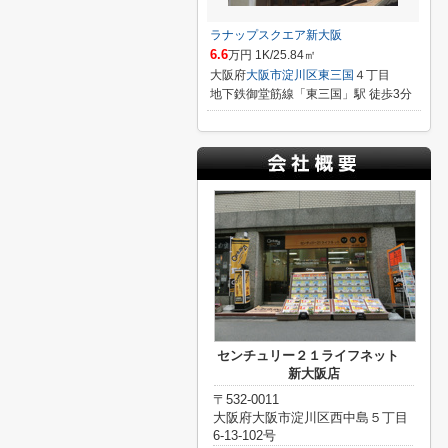
ラナップスクエア新大阪
6.6
万円 1K/25.84㎡
大阪府
大阪市淀川区
東三国
４丁目
地下鉄御堂筋線「東三国」駅 徒歩3分
センチュリー２１ライフネット
新大阪店
〒532-0011
大阪府大阪市淀川区西中島５丁目
6-13-102号