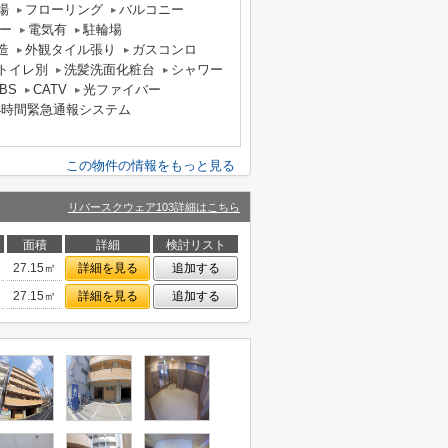
場
フローリング
バルコニー
ー
電気有
駐輪場
造
外観タイル張り
ガスコンロ
トイレ別
洗髪洗面化粧台
シャワー
BS
CATV
光ファイバー
4時間緊急通報システム
この物件の情報をもっと見る
リバースクウェア103詳細はこちら
面積
詳細
検討リスト
27.15㎡
詳細を見る
追加する
27.15㎡
詳細を見る
追加する