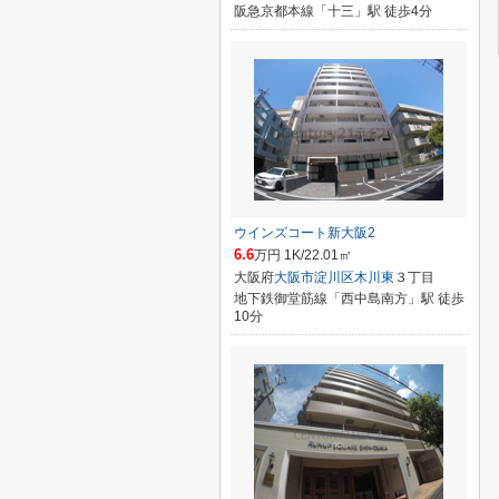
阪急京都本線「十三」駅 徒歩4分
ウインズコート新大阪2
6.6
万円 1K/22.01㎡
大阪府
大阪市淀川区
木川東
３丁目
地下鉄御堂筋線「西中島南方」駅 徒歩
10分