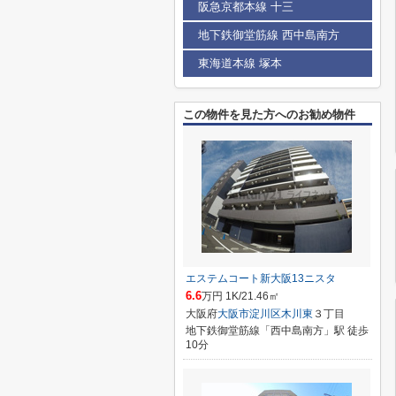
阪急京都本線 十三
地下鉄御堂筋線 西中島南方
東海道本線 塚本
この物件を見た方へのお勧め物件
エステムコート新大阪13ニスタ
6.6
万円 1K/21.46㎡
大阪府
大阪市淀川区
木川東
３丁目
地下鉄御堂筋線「西中島南方」駅 徒歩
10分