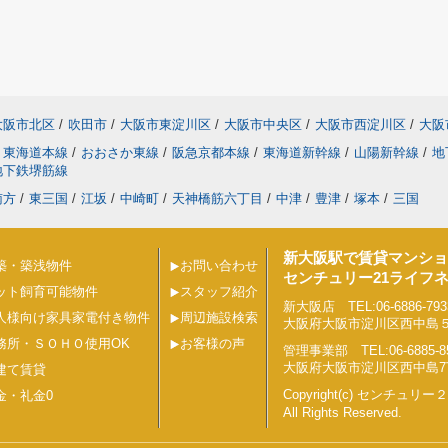
大阪市北区
/
吹田市
/
大阪市東淀川区
/
大阪市中央区
/
大阪市西淀川区
/
大阪
東海道本線
/
おおさか東線
/
阪急京都本線
/
東海道新幹線
/
山陽新幹線
/
地
地下鉄堺筋線
南方
/
東三国
/
江坂
/
中崎町
/
天神橋筋六丁目
/
中津
/
豊津
/
塚本
/
三国
新大阪駅で賃貸マンショ
築・築浅物件
お問い合わせ
センチュリー21ライフ
ット飼育可能物件
スタッフ紹介
新大阪店 TEL:06-6886-793
人様向け家具家電付き物件
周辺施設検索
大阪府大阪市淀川区西中島５丁目
務所・ＳＯＨＯ使用OK
お客様の声
管理事業部 TEL:06-6885-8
大阪府大阪市淀川区西中島7丁目
建て賃貸
Copyright(c) センチュ
金・礼金0
All Rights Reserved.