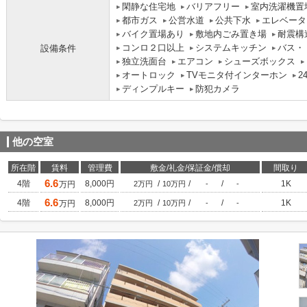
閑静な住宅地
バリアフリー
室内洗濯機置
都市ガス
公営水道
公共下水
エレベータ
バイク置場あり
敷地内ごみ置き場
耐震構
コンロ２口以上
システムキッチン
バス・
設備条件
独立洗面台
エアコン
シューズボックス
オートロック
TVモニタ付インターホン
2
ディンプルキー
防犯カメラ
他の空室
所在階
賃料
管理費
敷金/礼金/保証金/償却
間取り
6.6
4階
8,000円
/
/
/
1K
万円
2万円
10万円
-
-
6.6
4階
8,000円
/
/
/
1K
万円
2万円
10万円
-
-