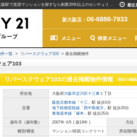
リバースクウェア103の過去掲載物件｜新大阪駅で賃貸マンションを探すなら創業20年以上のセンチュリー21ライフネット・ライブグループ
最近
06-6886-7933
新大阪店：
物件一覧
>
リバースクウェア103
>
過去掲載物件
ェア103
リバースクウェア103
の過去掲載物件情報
現況の確認
所在地
大阪府
大阪市淀川区
十三東
１丁目
阪急京都本線
「
十三
」駅 徒歩5分
交通
地下鉄御堂筋線
「
西中島南方
」駅 徒歩20分
東海道本線
「
塚本
」駅 徒歩25分
築年月（築年数）
2007年 4月 ( 築19年 )
方位
種別/構造
マンション/鉄筋コンクリート
所在階/階