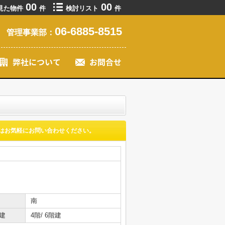
00
00
見た物件
件
検討リスト
件
06-6885-8515
管理事業部：
はお気軽にお問い合わせください。
南
建
4階/ 6階建