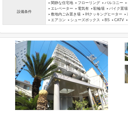
閑静な住宅地
フローリング
バルコニー
エレベーター
電気有
駐輪場
バイク置場
設備条件
敷地内ごみ置き場
IHクッキングヒーター
エアコン
シューズボックス
BS
CATV