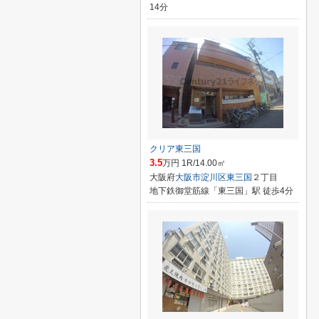
14分
クリア東三国
3.5
万円 1R/14.00㎡
大阪府
大阪市淀川区
東三国
２丁目
地下鉄御堂筋線「東三国」駅 徒歩4分