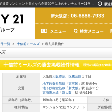
十信前ミールズの過去掲載物件｜新大阪駅で賃貸マンションを探すなら創業20年以上のセンチュリー21ライフネット・ライブグループ
最近
06-6886-7933
新大阪店：
物件一覧
>
十信前ミールズ
>
過去掲載物件
ルズ
十信前ミールズ
の過去掲載物件情報
現況の確認はお気軽
所在地
大阪府
大阪市淀川区
東三国
１丁目
地下鉄御堂筋線
「
東三国
」駅 徒歩4分
交通
地下鉄御堂筋線
「
新大阪
」駅 徒歩11分
東海道本線
「
新大阪
」駅 徒歩11分
築年月（築年数）
1994年 4月 ( 築32年 )
方位
種別/構造
マンション/鉄筋コンクリート
所在階/階