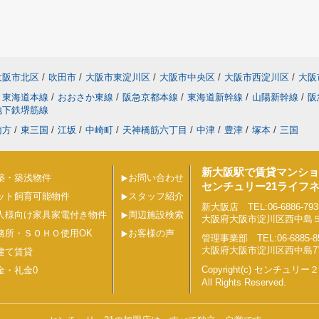
大阪市北区
/
吹田市
/
大阪市東淀川区
/
大阪市中央区
/
大阪市西淀川区
/
大阪
東海道本線
/
おおさか東線
/
阪急京都本線
/
東海道新幹線
/
山陽新幹線
/
阪
地下鉄堺筋線
南方
/
東三国
/
江坂
/
中崎町
/
天神橋筋六丁目
/
中津
/
豊津
/
塚本
/
三国
新大阪駅で賃貸マンショ
築・築浅物件
お問い合わせ
センチュリー21ライフ
ット飼育可能物件
スタッフ紹介
新大阪店 TEL:06-6886-793
人様向け家具家電付き物件
周辺施設検索
大阪府大阪市淀川区西中島５丁目
務所・ＳＯＨＯ使用OK
お客様の声
管理事業部 TEL:06-6885-8
大阪府大阪市淀川区西中島7丁目
建て賃貸
Copyright(c) センチュ
金・礼金0
All Rights Reserved.