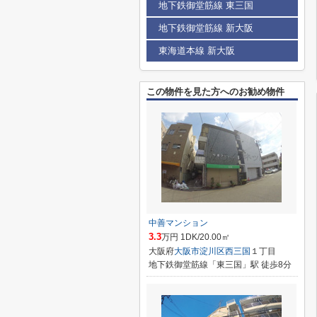
地下鉄御堂筋線 東三国
地下鉄御堂筋線 新大阪
東海道本線 新大阪
この物件を見た方へのお勧め物件
中善マンション
3.3
万円 1DK/20.00㎡
大阪府
大阪市淀川区
西三国
１丁目
地下鉄御堂筋線「東三国」駅 徒歩8分