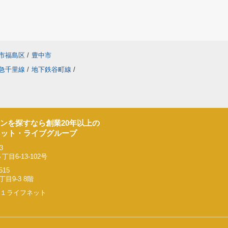
市福島区
/
豊中市
急千里線
/
地下鉄谷町線
/
ンを探すなら創業20年以上の
ネット・ライブグループ
3
6-13-102号
515
9-3 8階
リー２１ライフネット