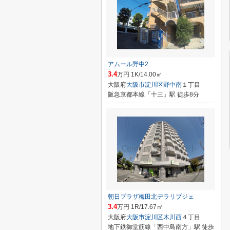
アムール野中2
3.4
万円 1K/14.00㎡
大阪府
大阪市淀川区
野中南
１丁目
阪急京都本線「十三」駅 徒歩8分
朝日プラザ梅田北デラリブジェ
3.4
万円 1R/17.67㎡
大阪府
大阪市淀川区
木川西
４丁目
地下鉄御堂筋線「西中島南方」駅 徒歩