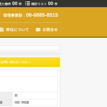
00
00
見た物件
件
検討リスト
件
06-6885-8515
管理事業部：
にお問い合わせください。
西
建
6階/ 9階建