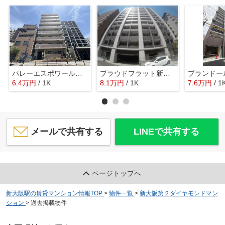
パレーエスポワール三国
プラウドフラット新大阪
プランドー
6.4
万
円
/ 1K
8.1
万
円
/ 1K
7.6
万
円
/ 1
メールで共有する
LINEで共有する
ページトップへ
新大阪駅の賃貸マンション情報TOP
>
物件一覧
>
新大阪第２ダイヤモンドマン
ション
>
過去掲載物件