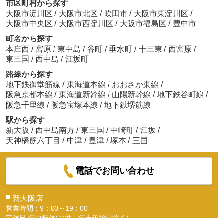
市区町村から探す
大阪市淀川区
/
大阪市北区
/
吹田市
/
大阪市東淀川区
/
大阪市中央区
/
大阪市西淀川区
/
大阪市福島区
/
豊中市
町名から探す
本庄西
/
宮原
/
東中島
/
谷町
/
垂水町
/
十三東
/
西宮原
/
東三国
/
西中島
/
江坂町
路線から探す
地下鉄御堂筋線
/
東海道本線
/
おおさか東線
/
阪急京都本線
/
東海道新幹線
/
山陽新幹線
/
地下鉄谷町線
/
阪急千里線
/
阪急宝塚本線
/
地下鉄堺筋線
駅から探す
新大阪
/
西中島南方
/
東三国
/
中崎町
/
江坂
/
天神橋筋六丁目
/
中津
/
豊津
/
塚本
/
三国
電話でお問い合わせ
■
新大阪店
営業時間：9：00～19：00
定休日:年中無休(お盆、年末年始は除く）