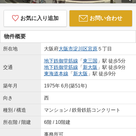
お気に入り追加
お問い合わせ
物件概要
所在地
大阪府
大阪市淀川区
宮原
５丁目
地下鉄御堂筋線
「
東三国
」駅 徒歩5分
交通
地下鉄御堂筋線
「
新大阪
」駅 徒歩9分
東海道本線
「
新大阪
」駅 徒歩9分
築年月
1975年 6月(築51年)
向き
西
種別 / 構造
マンション / 鉄骨鉄筋コンクリート
所在階 / 階建
6階 / 10階建
事務所可