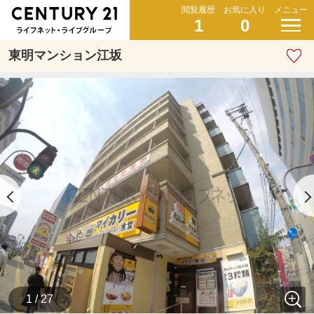
閲覧履歴
お気に入り
メニュー
1
0
東明マンション江坂
1 / 27