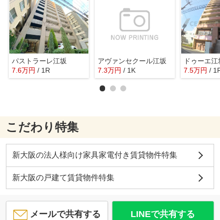
パストラーレ江坂
アヴァンセクール江坂
ドゥーエ江
7.6
万
円
/ 1R
7.3
万
円
/ 1K
7.5
万
円
/ 1
こだわり特集
新大阪の法人様向け家具家電付き賃貸物件特集
新大阪の戸建て賃貸物件特集
メールで共有する
LINEで共有する