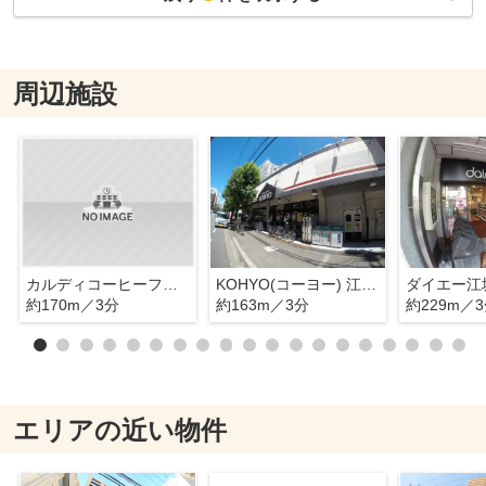
周辺施設
カルディコーヒーファーム江坂店
KOHYO(コーヨー) 江坂店
ダイエー江
約170m／3分
約163m／3分
約229m／
エリアの近い物件