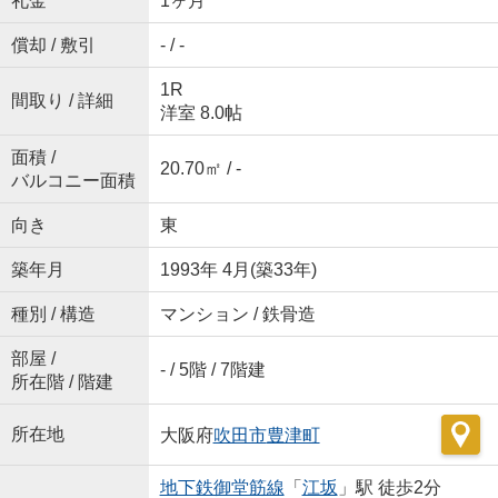
礼金
1ヶ月
償却 / 敷引
- / -
1R
間取り / 詳細
洋室 8.0帖
面積 /
20.70㎡ / -
バルコニー面積
向き
東
築年月
1993年 4月(築33年)
種別 / 構造
マンション / 鉄骨造
部屋 /
- / 5階 / 7階建
所在階 / 階建
所在地
大阪府
吹田市
豊津町
地下鉄御堂筋線
「
江坂
」駅 徒歩2分