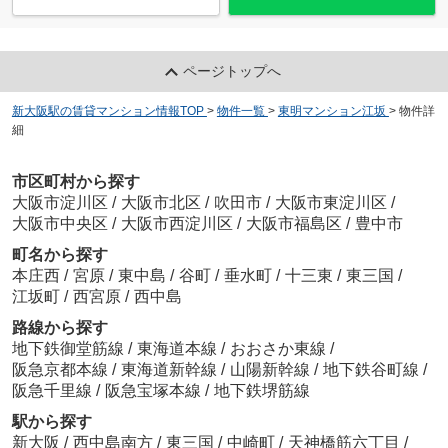
ページトップへ
新大阪駅の賃貸マンション情報TOP
>
物件一覧
>
東明マンション江坂
>
物件詳
細
市区町村から探す
大阪市淀川区
/
大阪市北区
/
吹田市
/
大阪市東淀川区
/
大阪市中央区
/
大阪市西淀川区
/
大阪市福島区
/
豊中市
町名から探す
本庄西
/
宮原
/
東中島
/
谷町
/
垂水町
/
十三東
/
東三国
/
江坂町
/
西宮原
/
西中島
路線から探す
地下鉄御堂筋線
/
東海道本線
/
おおさか東線
/
阪急京都本線
/
東海道新幹線
/
山陽新幹線
/
地下鉄谷町線
/
阪急千里線
/
阪急宝塚本線
/
地下鉄堺筋線
駅から探す
新大阪
/
西中島南方
/
東三国
/
中崎町
/
天神橋筋六丁目
/