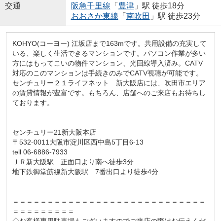
交通
阪急千里線
「
豊津
」駅 徒歩18分
おおさか東線
「
南吹田
」駅 徒歩23分
KOHYO(コーヨー) 江坂店まで163mです。共用設備の充実して
いる、楽しく生活できるマンションです。パソコン作業が多い
方にはもってこいの物件マンション、光回線導入済み。CATV
対応のこのマンションは手続きのみでCATV視聴が可能です。
センチュリー２１ライフネット 新大阪店には、吹田市エリア
の賃貸情報が豊富です。もちろん、店舗へのご来店もお待ちし
ております。
センチュリー21新大阪本店
〒532-0011大阪市淀川区西中島5丁目6-13
tell 06-6886-7933
ＪＲ新大阪駅 正面口より南へ徒歩3分
地下鉄御堂筋線新大阪駅 7番出口より徒歩4分
＝＝＝＝＝＝＝＝＝＝＝＝＝＝＝＝＝＝＝＝＝＝＝＝＝＝＝＝
＝＝＝＝＝＝＝＝＝