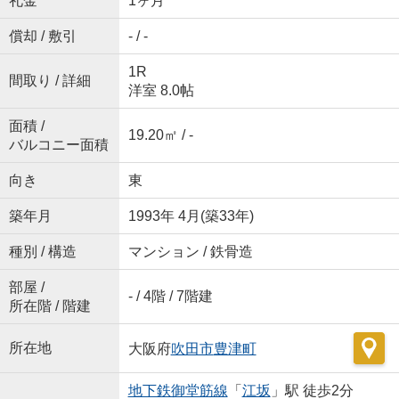
礼金
1ヶ月
償却 / 敷引
- / -
1R
間取り / 詳細
洋室 8.0帖
面積 /
19.20㎡ / -
バルコニー面積
向き
東
築年月
1993年 4月(築33年)
種別 / 構造
マンション / 鉄骨造
部屋 /
- / 4階 / 7階建
所在階 / 階建
所在地
大阪府
吹田市
豊津町
地下鉄御堂筋線
「
江坂
」駅 徒歩2分