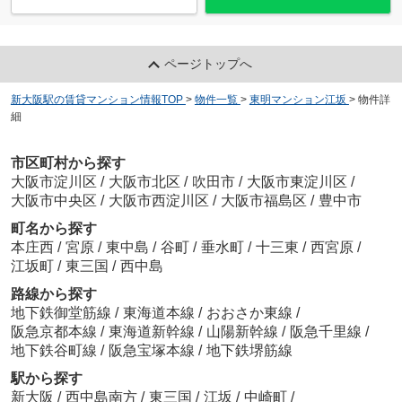
ページトップへ
新大阪駅の賃貸マンション情報TOP
>
物件一覧
>
東明マンション江坂
>
物件詳
細
市区町村から探す
大阪市淀川区
/
大阪市北区
/
吹田市
/
大阪市東淀川区
/
大阪市中央区
/
大阪市西淀川区
/
大阪市福島区
/
豊中市
町名から探す
本庄西
/
宮原
/
東中島
/
谷町
/
垂水町
/
十三東
/
西宮原
/
江坂町
/
東三国
/
西中島
路線から探す
地下鉄御堂筋線
/
東海道本線
/
おおさか東線
/
阪急京都本線
/
東海道新幹線
/
山陽新幹線
/
阪急千里線
/
地下鉄谷町線
/
阪急宝塚本線
/
地下鉄堺筋線
駅から探す
新大阪
/
西中島南方
/
東三国
/
江坂
/
中崎町
/