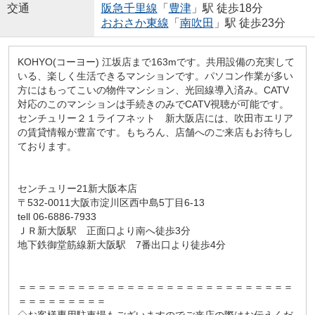
交通
阪急千里線
「
豊津
」駅 徒歩18分
おおさか東線
「
南吹田
」駅 徒歩23分
KOHYO(コーヨー) 江坂店まで163mです。共用設備の充実して
いる、楽しく生活できるマンションです。パソコン作業が多い
方にはもってこいの物件マンション、光回線導入済み。CATV
対応のこのマンションは手続きのみでCATV視聴が可能です。
センチュリー２１ライフネット 新大阪店には、吹田市エリア
の賃貸情報が豊富です。もちろん、店舗へのご来店もお待ちし
ております。
センチュリー21新大阪本店
〒532-0011大阪市淀川区西中島5丁目6-13
tell 06-6886-7933
ＪＲ新大阪駅 正面口より南へ徒歩3分
地下鉄御堂筋線新大阪駅 7番出口より徒歩4分
＝＝＝＝＝＝＝＝＝＝＝＝＝＝＝＝＝＝＝＝＝＝＝＝＝＝＝＝
＝＝＝＝＝＝＝＝＝