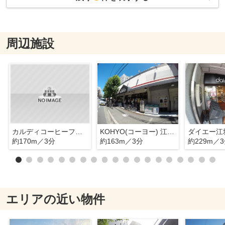
周辺施設
カルディコーヒーファーム江坂店
KOHYO(コーヨー) 江坂店
ダイエー江
約170m／3分
約163m／3分
約229m／
エリアの近い物件