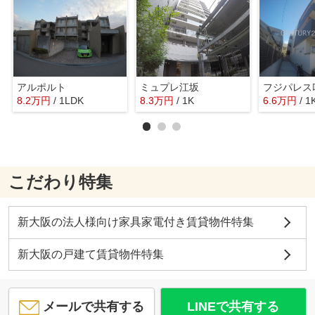
アルポルト
ミュプレ江坂
8.2
万
円
/ 1LDK
8.3
万
円
/ 1K
6.6
万
円
/ 1
こだわり特集
新大阪の法人様向け家具家電付き賃貸物件特集
新大阪の戸建て賃貸物件特集
メールで共有する
LINEで共有する