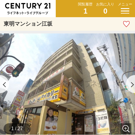
閲覧履歴
お気に入り
メニュー
1
0
東明マンション江坂
1 / 27