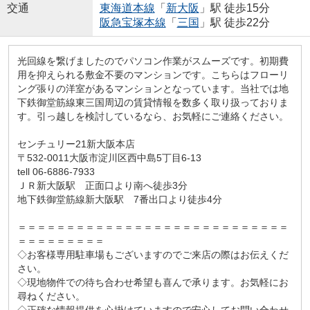
交通
東海道本線
「
新大阪
」駅 徒歩15分
阪急宝塚本線
「
三国
」駅 徒歩22分
光回線を繋げましたのでパソコン作業がスムーズです。初期費
用を抑えられる敷金不要のマンションです。こちらはフローリ
ング張りの洋室があるマンションとなっています。当社では地
下鉄御堂筋線東三国周辺の賃貸情報を数多く取り扱っておりま
す。引っ越しを検討しているなら、お気軽にご連絡ください。
センチュリー21新大阪本店
〒532-0011大阪市淀川区西中島5丁目6-13
tell 06-6886-7933
ＪＲ新大阪駅 正面口より南へ徒歩3分
地下鉄御堂筋線新大阪駅 7番出口より徒歩4分
＝＝＝＝＝＝＝＝＝＝＝＝＝＝＝＝＝＝＝＝＝＝＝＝＝＝＝＝
＝＝＝＝＝＝＝＝＝
◇お客様専用駐車場もございますのでご来店の際はお伝えくだ
さい。
◇現地物件での待ち合わせ希望も喜んで承ります。お気軽にお
尋ねください。