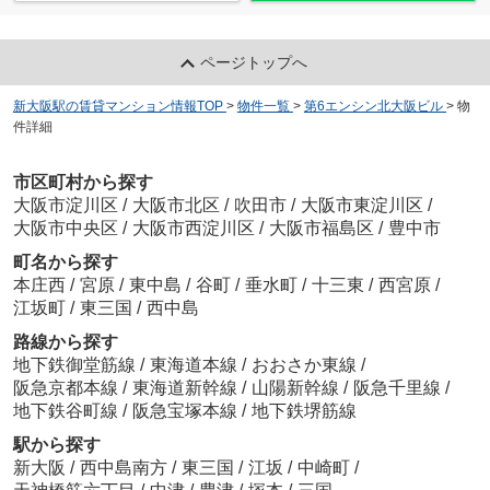
ページトップへ
新大阪駅の賃貸マンション情報TOP
>
物件一覧
>
第6エンシン北大阪ビル
>
物
件詳細
ラルシェパルク新大阪
9.9
万
円
/ 1LDK
ジャパン東三国店
市区町村から探す
約236m／3分
大阪市淀川区
/
大阪市北区
/
吹田市
/
大阪市東淀川区
/
大阪市中央区
/
大阪市西淀川区
/
大阪市福島区
/
豊中市
町名から探す
本庄西
/
宮原
/
東中島
/
谷町
/
垂水町
/
十三東
/
西宮原
/
江坂町
/
東三国
/
西中島
路線から探す
新大阪歯科技工士専門学校
地下鉄御堂筋線
/
東海道本線
/
おおさか東線
/
約374m／5分
阪急京都本線
/
東海道新幹線
/
山陽新幹線
/
阪急千里線
/
地下鉄谷町線
/
阪急宝塚本線
/
地下鉄堺筋線
駅から探す
新大阪
/
西中島南方
/
東三国
/
江坂
/
中崎町
/