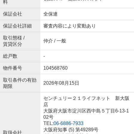
料
保証会社
全保連
保証会社詳細
審査内容により変動あり
取引態様 /
仲介 / 一般
賃貸区分
総戸数
-
物件番号
104568760
取引条件の有効
2026年08月15日
期限
センチュリー２１ライフネット 新大阪
店
大阪府大阪市淀川区西中島５丁目6-13-1
02号
TEL:
06-6886-7933
大阪府知事 (5) 第49289号
取扱会社