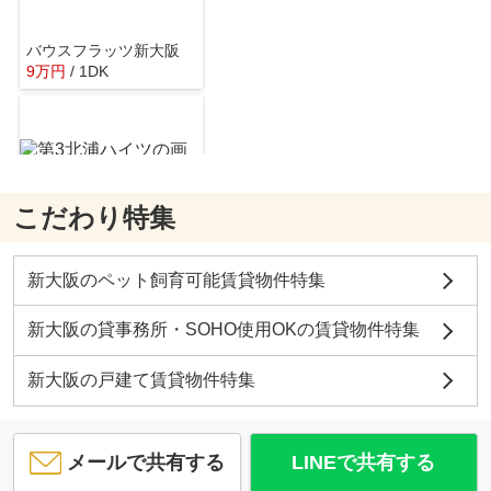
バウスフラッツ新大阪
9
万
円
/ 1DK
セブンーイレブン大阪東三国駅北口店
約155m／2分
こだわり特集
第3北浦ハイツ
8.1
万
円
/ 3DK
ローソン 東三国一丁目
新大阪のペット飼育可能賃貸物件特集
約151m／2分
新大阪の貸事務所・SOHO使用OKの賃貸物件特集
新大阪の戸建て賃貸物件特集
エスリード大阪グランゲート
7.3
万
円
/ 1K
メールで共有する
LINEで共有する
ミニストップ 東三国
約130m／2分