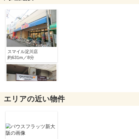
スマイル淀川店
約631m／8分
エリアの近い物件
グルメシティー東三国店
約503m／7分