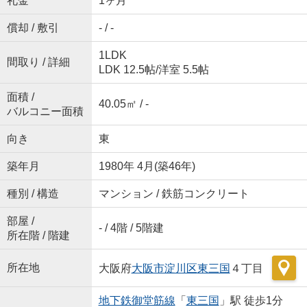
礼金
1ヶ月
償却 / 敷引
- / -
1LDK
間取り / 詳細
LDK 12.5帖
/
洋室 5.5帖
面積 /
40.05㎡ / -
バルコニー面積
向き
東
築年月
1980年 4月(築46年)
種別 / 構造
マンション / 鉄筋コンクリート
部屋 /
- / 4階 / 5階建
所在階 / 階建
所在地
大阪府
大阪市淀川区
東三国
４丁目
地下鉄御堂筋線
「
東三国
」駅 徒歩1分