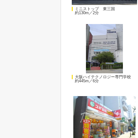
ミニストップ 東三国
約130m／2分
大阪ハイテクノロジー専門学校
約445m／6分