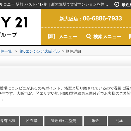
第6エンシン北大阪ビル｜敷金不要 給湯 バルコニー 駅前 バストイレ別｜新大阪駅で賃貸マンションを探すなら創業20年以上のセンチュリー21ライフネット・ライブグループ
最近
06-6886-7933
新大阪店：
物件一覧
>
第6エンシン北大阪ビル
>
物件詳細
と近場にコンビニがあるのもポイント。浴室と切り離されているので湿気に悩
物件です。大阪市淀川区エリアや地下鉄御堂筋線東三国付近でお客様のご希望
す。
専有面積
所在階
管理費+共益費
敷金
礼金