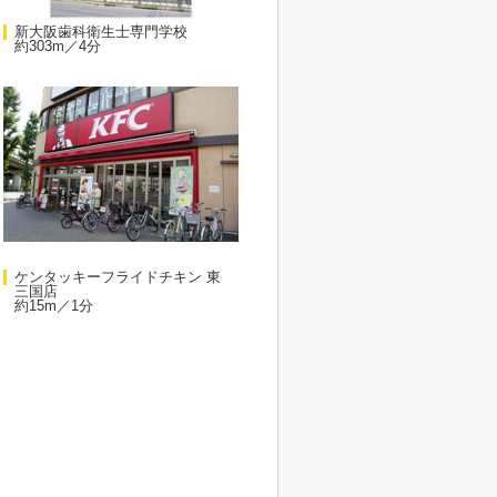
新大阪歯科衛生士専門学校
約303m／4分
ケンタッキーフライドチキン 東
三国店
約15m／1分