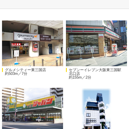
グルメシティー東三国店
セブンーイレブン大阪東三国駅
約503m／7分
北口店
約155m／2分