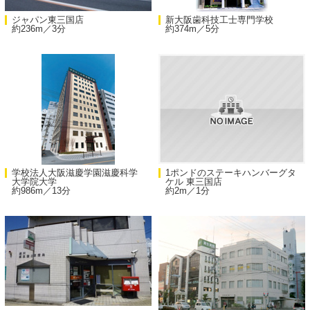
ジャパン東三国店
新大阪歯科技工士専門学校
約236m／3分
約374m／5分
学校法人大阪滋慶学園滋慶科学
1ポンドのステーキハンバーグタ
大学院大学
ケル 東三国店
約986m／13分
約2m／1分