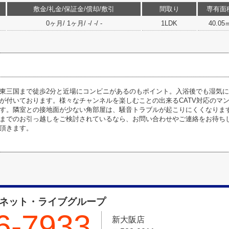
敷金/礼金/保証金/償却/敷引
間取り
専有面
0ヶ月/ 1ヶ月/ -/ -/ -
1LDK
40.05
東三国まで徒歩2分と近場にコンビニがあるのもポイント。入浴後でも湿気
が付いております。様々なチャンネルを楽しむことの出来るCATV対応のマ
す。隣室との接地面が少ない角部屋は、騒音トラブルが起こりにくくなりま
までのお引っ越しをご検討されているなら、お問い合わせやご連絡をお待ち
頂きます。
フネット・ライブグループ
6-7933
新大阪店