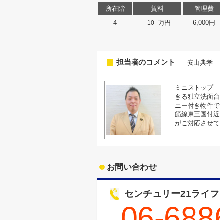
所在階
賃料
管理費
4
万円
6,000円
10
担当者のコメント
安山典孝
ミニストップ 
きる独立洗面台
ニー付き物件で
筋線東三国付近
がご対応させて
お問い合わせ
センチュリー21ライ
06-688