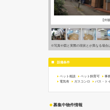
【外
※写真や図と実際の現状とが異なる場合
設備条件
ペット相談
ペット飼育可
事
電気有
ガスコンロ
バス・ト
募集中物件情報