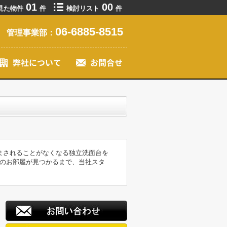
01
00
見た物件
件
検討リスト
件
06-6885-8515
管理事業部：
まされることがなくなる独立洗面台を
のお部屋が見つかるまで、当社スタ