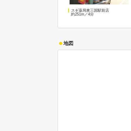
スギ薬局東三国駅前店
約251m／4分
地図