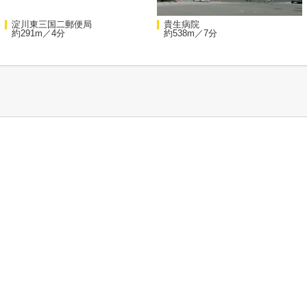
淀川東三国二郵便局
貴生病院
約291m／4分
約538m／7分