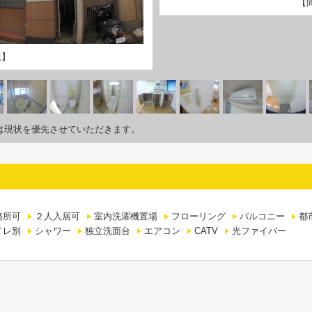
【
観】
は現状を優先させていただきます。
務所可
２人入居可
室内洗濯機置場
フローリング
バルコニー
都
イレ別
シャワー
独立洗面台
エアコン
CATV
光ファイバー