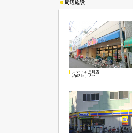
周辺施設
スマイル淀川店
約631m／8分