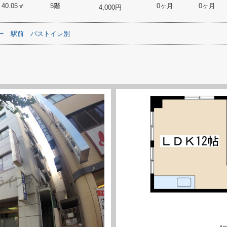
40.05㎡
5階
0ヶ月
0ヶ月
4,000円
ー
駅前
バストイレ別