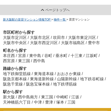
ページトップへ
新大阪駅の賃貸マンション情報TOP
>
物件一覧
>
震雲マンション
市区町村から探す
大阪市淀川区
/
大阪市北区
/
吹田市
/
大阪市東淀川区
/
大阪市中央区
/
大阪市西淀川区
/
大阪市福島区
/
豊中市
町名から探す
本庄西
/
宮原
/
東中島
/
谷町
/
垂水町
/
十三東
/
江坂町
/
西宮原
/
東三国
/
西中島
路線から探す
地下鉄御堂筋線
/
東海道本線
/
おおさか東線
/
阪急京都本線
/
東海道新幹線
/
山陽新幹線
/
地下鉄谷町線
/
阪急千里線
/
阪急宝塚本線
/
地下鉄堺筋線
駅から探す
新大阪
/
西中島南方
/
東三国
/
中崎町
/
江坂
/
天神橋筋六丁目
/
中津
/
豊津
/
塚本
/
三国