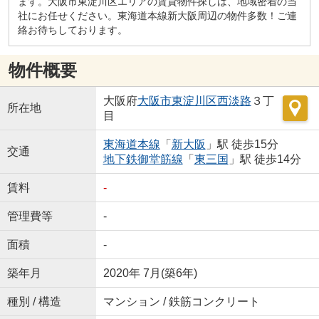
ます。大阪市東淀川区エリアの賃貸物件探しは、地域密着の当
社にお任せください。東海道本線新大阪周辺の物件多数！ご連
絡お待ちしております。
物件概要
大阪府
大阪市東淀川区
西淡路
３丁
所在地
目
東海道本線
「
新大阪
」駅 徒歩15分
交通
地下鉄御堂筋線
「
東三国
」駅 徒歩14分
賃料
-
管理費等
-
面積
-
築年月
2020年 7月(築6年)
種別 / 構造
マンション / 鉄筋コンクリート