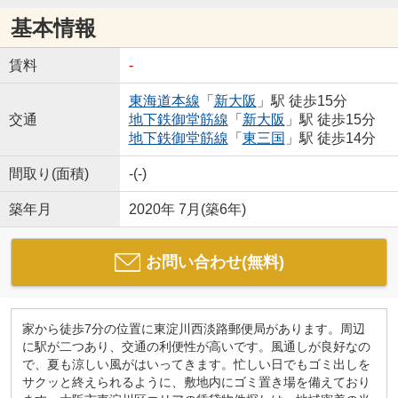
基本情報
賃料
-
東海道本線
「
新大阪
」駅 徒歩15分
交通
地下鉄御堂筋線
「
新大阪
」駅 徒歩15分
地下鉄御堂筋線
「
東三国
」駅 徒歩14分
間取り(面積)
-(-)
築年月
2020年 7月(築6年)
お問い合わせ(無料)
家から徒歩7分の位置に東淀川西淡路郵便局があります。周辺
に駅が二つあり、交通の利便性が高いです。風通しが良好なの
で、夏も涼しい風がはいってきます。忙しい日でもゴミ出しを
サクッと終えられるように、敷地内にゴミ置き場を備えており