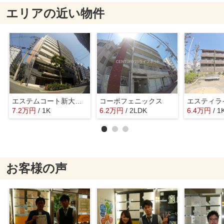
エリアの近い物件
エステムコート新大阪8レヴォリス
コーポフェニックス
7.2
万
円
/ 1K
6.2
万
円
/ 2LDK
6.4
万
円
/ 1
お客様の声