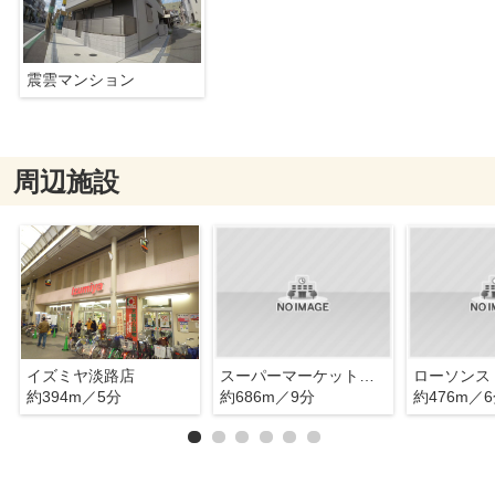
震雲マンション
周辺施設
イズミヤ淡路店
スーパーマーケットバロー
約394m／5分
約686m／9分
約476m／