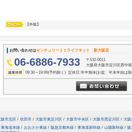
【外観】
お問い合わせは
センチュリー２１ライフネット 新大阪店
06-6886-7933
〒532-0011
大阪府大阪市淀川区西中島５丁
09:30～19:00(予約除く) 定休日:年中無休(お盆、年末年始は
大阪市北区
/
吹田市
/
大阪市東淀川区
/
大阪市中央区
/
大阪市西淀川区
/
大阪
東海道本線
/
おおさか東線
/
阪急京都本線
/
東海道新幹線
/
山陽新幹線
/
阪