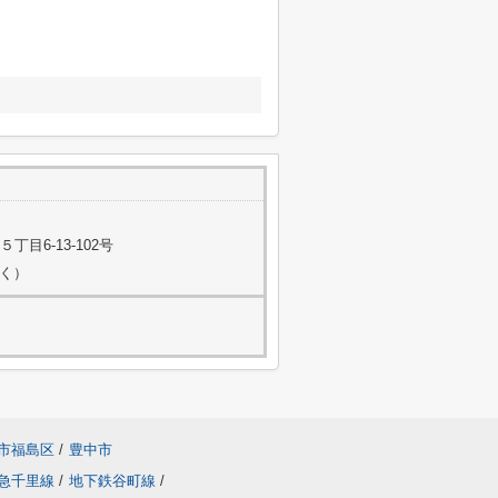
目6-13-102号
除く）
市福島区
/
豊中市
急千里線
/
地下鉄谷町線
/