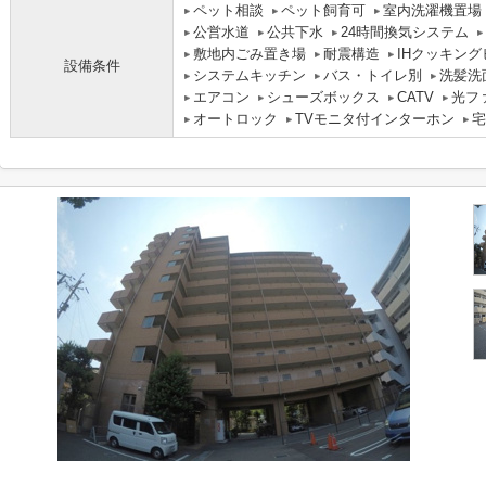
ペット相談
ペット飼育可
室内洗濯機置場
公営水道
公共下水
24時間換気システム
敷地内ごみ置き場
耐震構造
IHクッキン
設備条件
システムキッチン
バス・トイレ別
洗髪洗
エアコン
シューズボックス
CATV
光フ
オートロック
TVモニタ付インターホン
宅