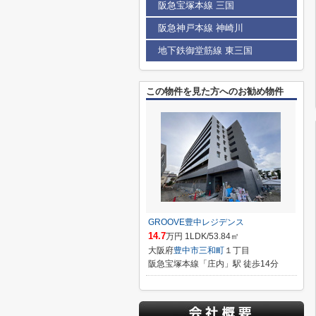
阪急宝塚本線 三国
阪急神戸本線 神崎川
地下鉄御堂筋線 東三国
この物件を見た方へのお勧め物件
GROOVE豊中レジデンス
14.7
万円 1LDK/53.84㎡
大阪府
豊中市
三和町
１丁目
阪急宝塚本線「庄内」駅 徒歩14分