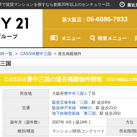
CASSIA豊中三国の過去掲載物件｜新大阪駅で賃貸マンションを探すなら創業20年以上のセンチュリー21ライフネット・ライブグループ
最近
06-6886-7933
新大阪店：
物件一覧
>
CASSIA豊中三国
>
過去掲載物件
中三国
CASSIA豊中三国
の過去掲載物件情報
現況の確認はお気
所在地
大阪府
豊中市
三国
１丁目
阪急宝塚本線
「
三国
」駅 徒歩8分
交通
阪急神戸本線
「
神崎川
」駅 徒歩21分
地下鉄御堂筋線
「
東三国
」駅 徒歩29分
築年月（築年数）
2007年 4月 ( 築19年 )
方位
種別/構造
マンション/鉄筋コンクリート
所在階/階