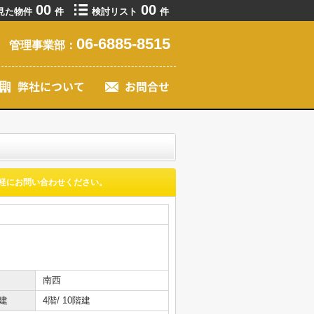
00
00
見た物件
件
検討リスト
件
06-6885-8515
管理事業部：
軽にお問い合わせください。
南西
建
4階/ 10階建