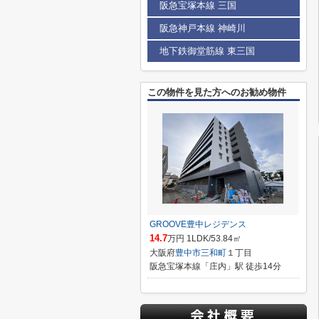
阪急宝塚本線 三国
阪急神戸本線 神崎川
地下鉄御堂筋線 東三国
この物件を見た方へのお勧め物件
GROOVE豊中レジデンス
14.7
万円 1LDK/53.84㎡
大阪府
豊中市
三和町
１丁目
阪急宝塚本線「庄内」駅 徒歩14分