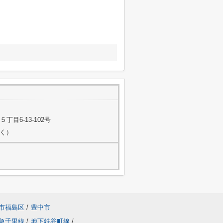
目6-13-102号
除く）
市福島区
/
豊中市
急千里線
/
地下鉄谷町線
/