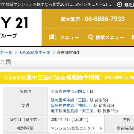
CASSIA豊中三国の過去掲載物件｜新大阪駅で賃貸マンションを探すなら創業20年以上のセンチュリー21ライフネット・ライブグループ
最近
06-6886-7933
新大阪店：
物件一覧
>
CASSIA豊中三国
>
過去掲載物件
中三国
CASSIA豊中三国
の過去掲載物件情報
現況の確認はお気
所在地
大阪府
豊中市
三国
１丁目
阪急宝塚本線
「
三国
」駅 徒歩8分
交通
阪急神戸本線
「
神崎川
」駅 徒歩21分
地下鉄御堂筋線
「
東三国
」駅 徒歩29分
築年月（築年数）
2007年 4月 ( 築19年 )
方位
種別/構造
マンション/鉄筋コンクリート
所在階/階