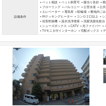
ペット相談
ペット飼育可
陽当り良好
眺
フローリング
バルコニー
公営水道
公共
エレベーター
電気有
駐輪場
敷地内ごみ
IHクッキングヒーター
コンロ２口以上
シ
設備条件
浴室乾燥機
温水洗浄便座
洗髪洗面化粧台
シューズボックス
CATV
光ファイバー
TVモニタ付インターホン
宅配ボックス
デ