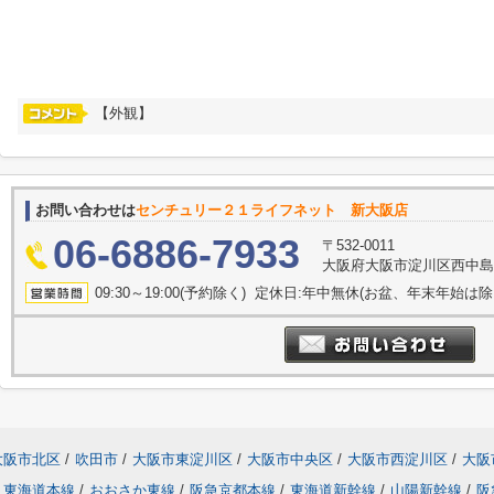
【外観】
お問い合わせは
センチュリー２１ライフネット 新大阪店
06-6886-7933
〒532-0011
大阪府大阪市淀川区西中島５丁
09:30～19:00(予約除く) 定休日:年中無休(お盆、年末年始は
大阪市北区
/
吹田市
/
大阪市東淀川区
/
大阪市中央区
/
大阪市西淀川区
/
大阪
東海道本線
/
おおさか東線
/
阪急京都本線
/
東海道新幹線
/
山陽新幹線
/
阪