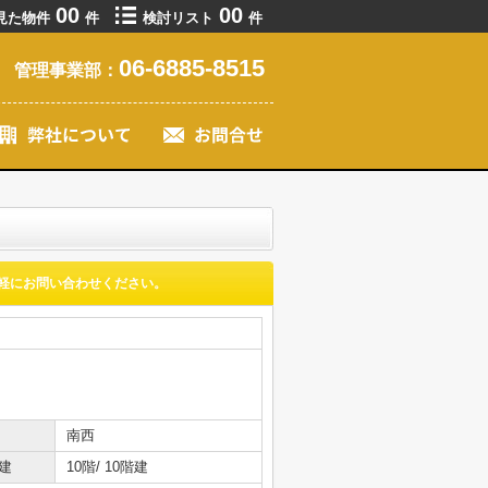
00
00
見た物件
件
検討リスト
件
06-6885-8515
管理事業部：
軽にお問い合わせください。
南西
建
10階/ 10階建