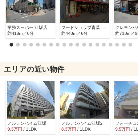
業務スーパー 江坂店
フードショップ青葉江坂店
約418m／6分
約448m／6分
約718m／
エリアの近い物件
ノルデンハイム江坂
ノルデンハイム江坂2
フォーチュ
9.3
万
円
/ 1LDK
8.3
万
円
/ 1LDK
9.5
万
円
/ 1