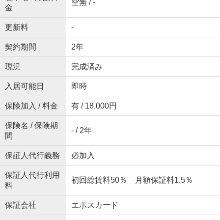
空無 / -
金
更新料
-
契約期間
2年
現況
完成済み
入居可能日
即時
保険加入 / 料金
有 / 18,000円
保険名 / 保険期
- / 2年
間
保証人代行義務
必加入
保証人代行利用
初回総賃料50％ 月額保証料1.5％
料
保証会社
エポスカード