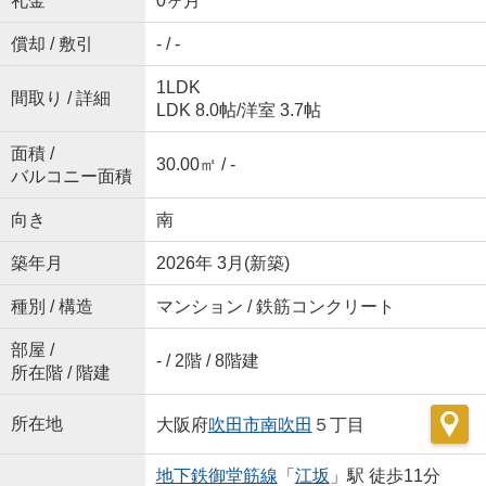
礼金
0ヶ月
償却 / 敷引
- / -
1LDK
間取り / 詳細
LDK 8.0帖
/
洋室 3.7帖
面積 /
30.00㎡ / -
バルコニー面積
向き
南
築年月
2026年 3月(新築)
種別 / 構造
マンション / 鉄筋コンクリート
部屋 /
- / 2階 / 8階建
所在階 / 階建
所在地
大阪府
吹田市
南吹田
５丁目
地下鉄御堂筋線
「
江坂
」駅 徒歩11分