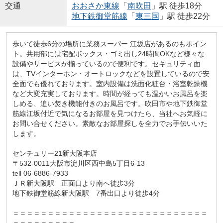
交通
おおさか東線
「
南吹田
」駅 徒歩18分
地下鉄御堂筋線
「
東三国
」駅 徒歩22分
歩いて徒歩6分の場所に業務スーパー 江坂店があるのもポイン
ト。共用部には宅配ボックス・ゴミ出し24時間OKなど様々な
設備やサービスが揃っているので便利です。セキュリティ面
は、TVインターホン・オートロックなどを設置しているので安
全面でも優れております。室内設備は洗面化粧台・浴室乾燥機
など大変充実しております。時間が経っても温かいお風呂を楽
しめる、追い焚き機能付きのお風呂です。吹田市や地下鉄御堂
筋線江坂付近で気になるお部屋を見つけたら、当社へお気軽に
お問い合せください。素敵なお部屋探しを全力でお手伝いいた
します。
センチュリー21新大阪本店
〒532-0011大阪市淀川区西中島5丁目6-13
tell 06-6886-7933
ＪＲ新大阪駅 正面口より南へ徒歩3分
地下鉄御堂筋線新大阪駅 7番出口より徒歩4分
＝＝＝＝＝＝＝＝＝＝＝＝＝＝＝＝＝＝＝＝＝＝＝＝＝＝＝＝