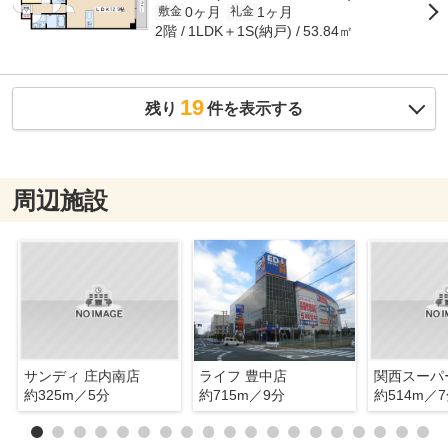
0ヶ月
1ヶ月
敷金
礼金
2階
1LDK＋1S(納戸)
53.84㎡
19
残り
件を表示する
周辺施設
サンディ 庄内南店
ライフ 豊中店
関西スーパ
約325m／5分
約715m／9分
約514m／