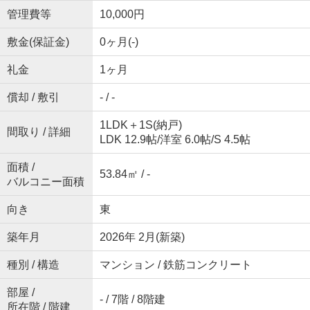
管理費等
10,000円
敷金(保証金)
0ヶ月(-)
礼金
1ヶ月
償却 / 敷引
- / -
1LDK＋1S(納戸)
間取り / 詳細
LDK 12.9帖
/
洋室 6.0帖
/
S 4.5帖
面積 /
53.84㎡ / -
バルコニー面積
向き
東
築年月
2026年 2月(新築)
種別 / 構造
マンション / 鉄筋コンクリート
部屋 /
- / 7階 / 8階建
所在階 / 階建