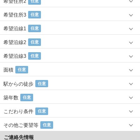
希望住所2
任意
希望住所3
任意
希望沿線1
任意
希望沿線2
任意
希望沿線3
任意
面積
任意
駅からの徒歩
任意
築年数
任意
こだわり条件
任意
その他ご要望等
任意
ご連絡先情報