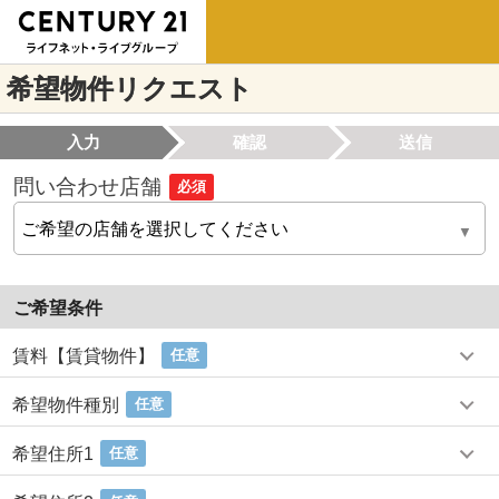
希望物件リクエスト
入力
確認
送信
問い合わせ店舗
必須
ご希望条件
賃料【賃貸物件】
任意
希望物件種別
任意
希望住所1
任意