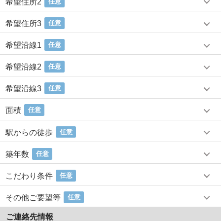
希望住所2
任意
希望住所3
任意
希望沿線1
任意
希望沿線2
任意
希望沿線3
任意
面積
任意
駅からの徒歩
任意
築年数
任意
こだわり条件
任意
その他ご要望等
任意
ご連絡先情報