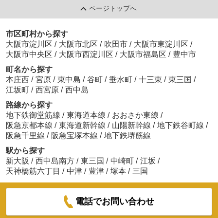
ページトップへ
市区町村から探す
大阪市淀川区
/
大阪市北区
/
吹田市
/
大阪市東淀川区
/
大阪市中央区
/
大阪市西淀川区
/
大阪市福島区
/
豊中市
町名から探す
本庄西
/
宮原
/
東中島
/
谷町
/
垂水町
/
十三東
/
東三国
/
江坂町
/
西宮原
/
西中島
路線から探す
地下鉄御堂筋線
/
東海道本線
/
おおさか東線
/
阪急京都本線
/
東海道新幹線
/
山陽新幹線
/
地下鉄谷町線
/
阪急千里線
/
阪急宝塚本線
/
地下鉄堺筋線
駅から探す
新大阪
/
西中島南方
/
東三国
/
中崎町
/
江坂
/
天神橋筋六丁目
/
中津
/
豊津
/
塚本
/
三国
電話でお問い合わせ