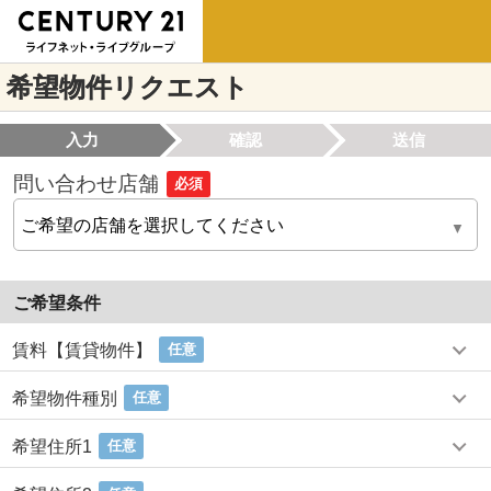
希望物件リクエスト
入力
確認
送信
問い合わせ店舗
必須
ご希望条件
賃料【賃貸物件】
任意
希望物件種別
任意
希望住所1
任意