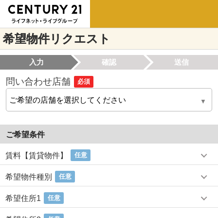
希望物件リクエスト
入力
確認
送信
問い合わせ店舗
必須
ご希望条件
賃料【賃貸物件】
任意
希望物件種別
任意
希望住所1
任意