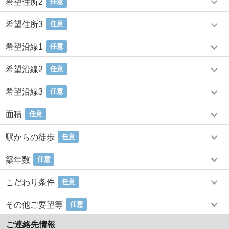
希望住所2
任意
希望住所3
任意
希望沿線1
任意
希望沿線2
任意
希望沿線3
任意
面積
任意
駅からの徒歩
任意
築年数
任意
こだわり条件
任意
その他ご要望等
任意
ご連絡先情報