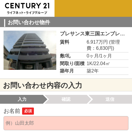
お問い合わせ物件
プレサンス東三国エンブレイス
賃料
6.917万円
(管理
費：6,830円)
敷/礼
0ヶ月/1ヶ月
間取り/面積
1K/22.04㎡
築年月
築2年
お問い合わせ内容の入力
入力
確認
送信
お名前
必須