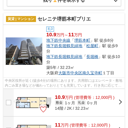
1
残り
件を表示する
セレニテ堺筋本町プリエ
賃貸 | マンション
礼0
10.9
11
万円～
万円
地下鉄中央線
「
堺筋本町
」駅 徒歩8分
地下鉄長堀鶴見緑地
「
松屋町
」駅 徒歩9
分
地下鉄長堀鶴見緑地
「
長堀橋
」駅 徒歩10
分
築5年 / 32.23㎡
大阪府
大阪市中央区
南久宝寺町
１丁目
中央区役所が近く(徒歩4分)の場所にあります。共用部にはエレベータ・敷地
内ごみ置き場などが備わっておりとても充実しています。行き先に応じて駅
を選べる2駅利用可能な物件です。こ...
10.9
万
円
(管理費等：12,000円 )
1ヶ月
0ヶ月
敷金
礼金
14階 / 2K / 32.23㎡
11
万
円
(管理費等：12,000円 )