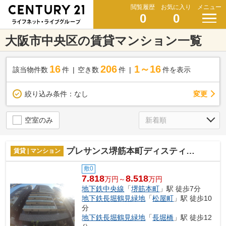
閲覧履歴
お気に入り
メニュー
0
0
大阪市中央区の賃貸マンション一覧
16
206
1～16
該当物件数
件
空き数
件
件を表示
変更
絞り込み条件：
なし
空室のみ
プレサンス堺筋本町ディスティニー
賃貸 | マンション
敷0
7.818
8.518
万円～
万円
地下鉄中央線
「
堺筋本町
」駅 徒歩7分
地下鉄長堀鶴見緑地
「
松屋町
」駅 徒歩10
分
地下鉄長堀鶴見緑地
「
長堀橋
」駅 徒歩12