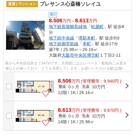
プレサンス心斎橋ソレイユ
賃貸 | マンション
敷0
8.506
8.613
万円～
万円
地下鉄長堀鶴見緑地
「
松屋町
」駅 徒歩8
分
地下鉄中央線
「
堺筋本町
」駅 徒歩9分
地下鉄御堂筋線
「
本町
」駅 徒歩17分
築7年 / 25.98㎡～26.16㎡
大阪府
大阪市中央区
博労町
１丁目2-11
家から中央区役所まで347mです。共用部にはエレベータ・敷地内ごみ置き
場などが揃っており、とても充実しています。お使いいただける駅は2駅あ
り、行き先に応じて使い分けができます。...
8.506
万
円
(管理費等：9,940円 )
0ヶ月
10万円
敷金
礼金
12階 / 1K / 26.16㎡
8.613
万
円
(管理費等：9,870円 )
0ヶ月
10万円
敷金
礼金
14階 / 1K / 25.98㎡