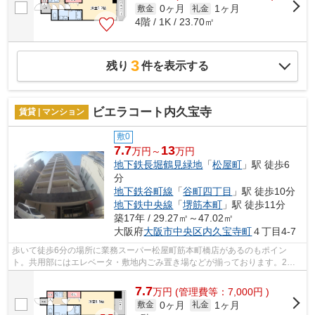
0ヶ月
1ヶ月
敷金
礼金
4階 / 1K / 23.70㎡
3
残り
件を表示する
ビエラコート内久宝寺
賃貸 | マンション
敷0
7.7
13
万円～
万円
地下鉄長堀鶴見緑地
「
松屋町
」駅 徒歩6
分
地下鉄谷町線
「
谷町四丁目
」駅 徒歩10分
地下鉄中央線
「
堺筋本町
」駅 徒歩11分
築17年 / 29.27㎡～47.02㎡
大阪府
大阪市中央区
内久宝寺町
４丁目4-7
歩いて徒歩6分の場所に業務スーパー松屋町筋本町橋店があるのもポイン
ト。共用部にはエレベータ・敷地内ごみ置き場などが揃っております。2駅
利用可能で利便性の高い物件です。防犯対...
7.7
万
円
(管理費等：7,000円 )
0ヶ月
1ヶ月
敷金
礼金