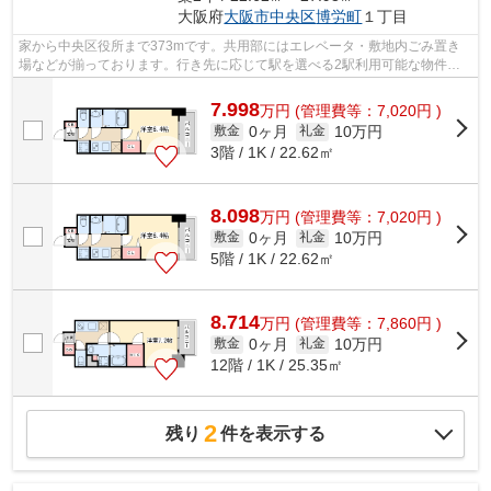
大阪府
大阪市中央区
博労町
１丁目
家から中央区役所まで373mです。共用部にはエレベータ・敷地内ごみ置き
場などが揃っております。行き先に応じて駅を選べる2駅利用可能な物件で
す。こちらの物件はマンションです。お求...
7.998
万
円
(管理費等：7,020円 )
0ヶ月
10万円
敷金
礼金
3階 / 1K / 22.62㎡
8.098
万
円
(管理費等：7,020円 )
0ヶ月
10万円
敷金
礼金
5階 / 1K / 22.62㎡
8.714
万
円
(管理費等：7,860円 )
0ヶ月
10万円
敷金
礼金
12階 / 1K / 25.35㎡
2
残り
件を表示する