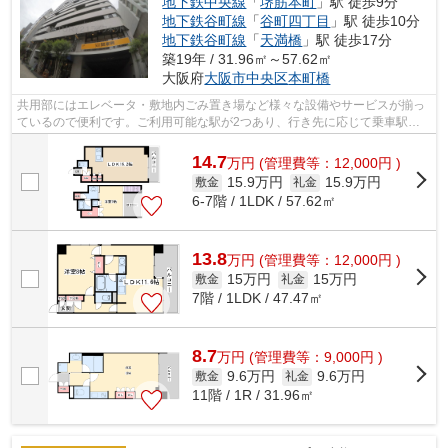
地下鉄中央線
「
堺筋本町
」駅 徒歩9分
地下鉄谷町線
「
谷町四丁目
」駅 徒歩10分
地下鉄谷町線
「
天満橋
」駅 徒歩17分
築19年 / 31.96㎡～57.62㎡
大阪府
大阪市中央区
本町橋
共用部にはエレベータ・敷地内ごみ置き場など様々な設備やサービスが揃っ
ているので便利です。ご利用可能な駅が2つあり、行き先に応じて乗車駅の
使い分けができます。こちらの物件はマ...
14.7
万
円
(管理費等：12,000円 )
15.9万円
15.9万円
敷金
礼金
6-7階 / 1LDK / 57.62㎡
13.8
万
円
(管理費等：12,000円 )
15万円
15万円
敷金
礼金
7階 / 1LDK / 47.47㎡
8.7
万
円
(管理費等：9,000円 )
9.6万円
9.6万円
敷金
礼金
11階 / 1R / 31.96㎡