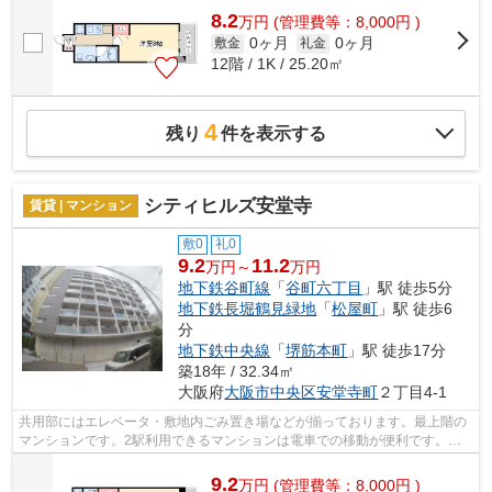
8.2
万
円
(管理費等：8,000円 )
0ヶ月
0ヶ月
敷金
礼金
12階 / 1K / 25.20㎡
4
残り
件を表示する
シティヒルズ安堂寺
賃貸 | マンション
敷0
礼0
9.2
11.2
万円～
万円
地下鉄谷町線
「
谷町六丁目
」駅 徒歩5分
地下鉄長堀鶴見緑地
「
松屋町
」駅 徒歩6
分
地下鉄中央線
「
堺筋本町
」駅 徒歩17分
築18年 / 32.34㎡
大阪府
大阪市中央区
安堂寺町
２丁目4-1
共用部にはエレベータ・敷地内ごみ置き場などが揃っております。最上階の
マンションです。2駅利用できるマンションは電車での移動が便利です。造
りとデザインに関して、自信をもって情...
9.2
万
円
(管理費等：8,000円 )