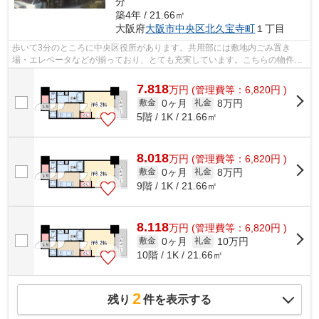
分
築4年 / 21.66㎡
大阪府
大阪市中央区
北久宝寺町
１丁目
歩いて3分のところに中央区役所があります。共用部には敷地内ごみ置き
場・エレベータなどが揃っており、とても充実しています。こちらの物件は
周辺に駅が2つあるので電車へのアクセス...
7.818
万
円
(管理費等：6,820円 )
0ヶ月
8万円
敷金
礼金
5階 / 1K / 21.66㎡
8.018
万
円
(管理費等：6,820円 )
0ヶ月
8万円
敷金
礼金
9階 / 1K / 21.66㎡
8.118
万
円
(管理費等：6,820円 )
0ヶ月
10万円
敷金
礼金
10階 / 1K / 21.66㎡
2
残り
件を表示する