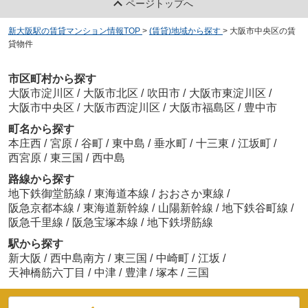
ページトップへ
新大阪駅の賃貸マンション情報TOP
>
(賃貸)地域から探す
>
大阪市中央区の賃
貸物件
市区町村から探す
大阪市淀川区
/
大阪市北区
/
吹田市
/
大阪市東淀川区
/
大阪市中央区
/
大阪市西淀川区
/
大阪市福島区
/
豊中市
町名から探す
本庄西
/
宮原
/
谷町
/
東中島
/
垂水町
/
十三東
/
江坂町
/
西宮原
/
東三国
/
西中島
路線から探す
地下鉄御堂筋線
/
東海道本線
/
おおさか東線
/
阪急京都本線
/
東海道新幹線
/
山陽新幹線
/
地下鉄谷町線
/
阪急千里線
/
阪急宝塚本線
/
地下鉄堺筋線
駅から探す
新大阪
/
西中島南方
/
東三国
/
中崎町
/
江坂
/
天神橋筋六丁目
/
中津
/
豊津
/
塚本
/
三国