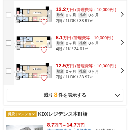
らの物件はマンションです。付近にある2...
12.2
万
円
(管理費等：10,000円 )
0ヶ月
0ヶ月
敷金
礼金
2階 / 1LDK / 33.97㎡
8.1
万
円
(管理費等：10,000円 )
0ヶ月
0ヶ月
敷金
礼金
4階 / 1K / 24.61㎡
12.5
万
円
(管理費等：10,000円 )
0ヶ月
0ヶ月
敷金
礼金
7階 / 1LDK / 33.97㎡
8
残り
件を表示する
KDXレジデンス本町橋
賃貸 | マンション
8.7
14.7
万円～
万円