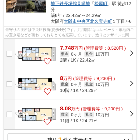
地下鉄長堀鶴見緑地
「
松屋町
」駅 徒歩12
分
築8年 / 22.42㎡～24.29㎡
大阪府
大阪市中央区
北久宝寺町
１丁目7-6
最寄りの役所は中央区役所(徒歩4分)です。共用部にはエレベータ・敷地内ご
み置き場などが備わっておりとても充実しています。造りとデザインに関し
て、自信をもって情報を提供できるマ...
7.748
万
円
(管理費等：8,520円 )
0ヶ月
10万円
敷金
礼金
2階 / 1K / 22.42㎡
8
万
円
(管理費等：9,230円 )
0ヶ月
10万円
敷金
礼金
10階 / 1K / 24.29㎡
8.08
万
円
(管理費等：9,200円 )
0ヶ月
10万円
敷金
礼金
11階 / 1K / 24.21㎡