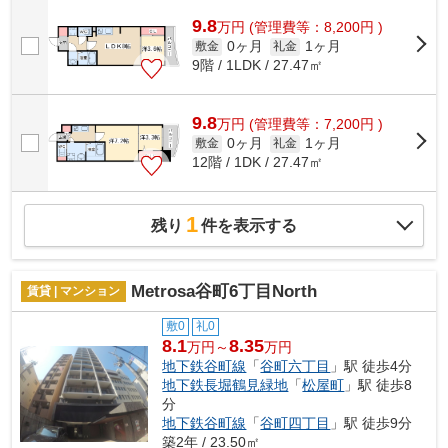
9.8
万
円
(管理費等：8,200円 )
0ヶ月
1ヶ月
敷金
礼金
9階 / 1LDK / 27.47㎡
9.8
万
円
(管理費等：7,200円 )
0ヶ月
1ヶ月
敷金
礼金
12階 / 1DK / 27.47㎡
1
残り
件を表示する
Metrosa谷町6丁目North
賃貸 | マンション
敷0
礼0
8.1
8.35
万円～
万円
地下鉄谷町線
「
谷町六丁目
」駅 徒歩4分
地下鉄長堀鶴見緑地
「
松屋町
」駅 徒歩8
分
地下鉄谷町線
「
谷町四丁目
」駅 徒歩9分
築2年 / 23.50㎡