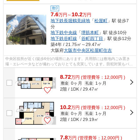
敷0
7.6
10.2
万円～
万円
地下鉄長堀鶴見緑地
「
松屋町
」駅 徒歩7
分
地下鉄中央線
「
堺筋本町
」駅 徒歩10分
地下鉄谷町線
「
谷町四丁目
」駅 徒歩12分
築4年 / 21.75㎡～29.47㎡
大阪府
大阪市中央区
松屋町住吉
中央区役所が近く(徒歩6分)の場所にあります。共用部には敷地内ごみ置き
場・エレベータなどが備わっておりとても充実しています。防犯対策もバッ
チリなマンションタイプの物件です。2...
8.72
万
円
(管理費等：12,000円 )
0ヶ月
1ヶ月
敷金
礼金
2階 / 1DK / 29.47㎡
10.2
万
円
(管理費等：12,000円 )
0ヶ月
1ヶ月
敷金
礼金
2階 / 1DK / 29.19㎡
7.8
万
円
(管理費等：12,000円 )