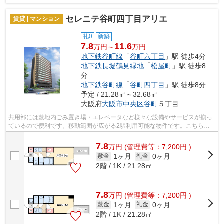
セレニテ谷町四丁目アリエ
賃貸 | マンション
礼0
新築
7.8
11.6
万円～
万円
地下鉄谷町線
「
谷町六丁目
」駅 徒歩4分
地下鉄長堀鶴見緑地
「
松屋町
」駅 徒歩8
分
地下鉄谷町線
「
谷町四丁目
」駅 徒歩8分
予定 / 21.28㎡～32.68㎡
大阪府
大阪市中央区
谷町
５丁目
共用部には敷地内ごみ置き場・エレベータなど様々な設備やサービスが揃っ
ているので便利です。移動範囲が広がる2駅利用可能な物件です。こちらは
マンションタイプになります。大阪市中...
7.8
万
円
(管理費等：7,200円 )
1ヶ月
0ヶ月
敷金
礼金
2階 / 1K / 21.28㎡
7.8
万
円
(管理費等：7,200円 )
1ヶ月
0ヶ月
敷金
礼金
2階 / 1K / 21.28㎡