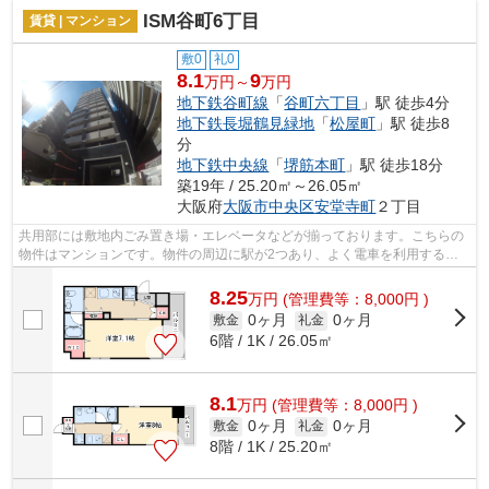
ISM谷町6丁目
賃貸 | マンション
敷0
礼0
8.1
9
万円～
万円
地下鉄谷町線
「
谷町六丁目
」駅 徒歩4分
地下鉄長堀鶴見緑地
「
松屋町
」駅 徒歩8
分
地下鉄中央線
「
堺筋本町
」駅 徒歩18分
築19年 / 25.20㎡～26.05㎡
大阪府
大阪市中央区
安堂寺町
２丁目
共用部には敷地内ごみ置き場・エレベータなどが揃っております。こちらの
物件はマンションです。物件の周辺に駅が2つあり、よく電車を利用する方
にピッタリです。不動産情報でお困りな...
8.25
万
円
(管理費等：8,000円 )
0ヶ月
0ヶ月
敷金
礼金
6階 / 1K / 26.05㎡
8.1
万
円
(管理費等：8,000円 )
0ヶ月
0ヶ月
敷金
礼金
8階 / 1K / 25.20㎡