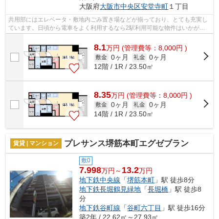
大阪府
大阪市中央区
安堂寺町
１丁目
共用部にはエレベータ・敷地内ごみ置き場などが揃っており、とても充実し
ています。日頃から電車をよく利用するなら2駅利用可能な物件はいかがで
しょうか。こちらの物件はマンションで...
8.1
万
円
(管理費等：8,000円 )
0ヶ月
0ヶ月
敷金
礼金
12階 / 1R / 23.50㎡
8.35
万
円
(管理費等：8,000円 )
0ヶ月
0ヶ月
敷金
礼金
14階 / 1R / 23.50㎡
プレサンス堺筋本町エグゼブラン
賃貸 | マンション
敷0
7.998
13.2
万円～
万円
地下鉄中央線
「
堺筋本町
」駅 徒歩8分
地下鉄長堀鶴見緑地
「
長堀橋
」駅 徒歩8
分
地下鉄谷町線
「
谷町六丁目
」駅 徒歩16分
築2年 / 22.62㎡～27.93㎡