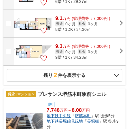
6階 / 1K / 29.27㎡
9.1
万
円
(管理費等：7,000円 )
0ヶ月
0ヶ月
敷金
礼金
8階 / 1DK / 34.30㎡
9.3
万
円
(管理費等：7,000円 )
0ヶ月
0ヶ月
敷金
礼金
9階 / 1K / 34.23㎡
2
残り
件を表示する
プレサンス堺筋本町駅前シェル
賃貸 | マンション
敷0
7.748
8.08
万円～
万円
地下鉄中央線
「
堺筋本町
」駅 徒歩5分
地下鉄長堀鶴見緑地
「
長堀橋
」駅 徒歩9
分