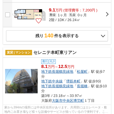
9.1
万
円
(管理費等：7,200円 )
1ヶ月
0ヶ月
敷金
礼金
2階 / 1DK / 26.24㎡
140
残り
件を表示する
セレニテ本町東リアン
賃貸 | マンション
敷0
礼0
8.1
12.5
万円～
万円
地下鉄長堀鶴見緑地
「
松屋町
」駅 徒歩7
分
地下鉄中央線
「
堺筋本町
」駅 徒歩9分
地下鉄長堀鶴見緑地
「
長堀橋
」駅 徒歩10
分
築3年 / 23.18㎡～33.97㎡
大阪府
大阪市中央区
博労町
１丁目
家から394mの場所には中央区役所があります。共用部にはエレベータ・敷
地内ごみ置き場など様々な設備やサービスが揃っているので便利です。こち