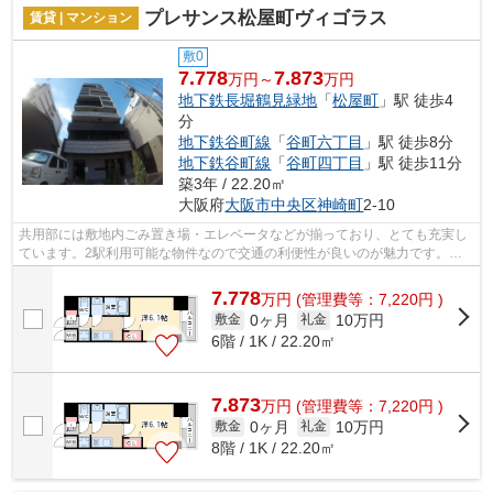
プレサンス松屋町ヴィゴラス
賃貸 | マンション
敷0
7.778
7.873
万円～
万円
地下鉄長堀鶴見緑地
「
松屋町
」駅 徒歩4
分
地下鉄谷町線
「
谷町六丁目
」駅 徒歩8分
地下鉄谷町線
「
谷町四丁目
」駅 徒歩11分
築3年 / 22.20㎡
大阪府
大阪市中央区
神崎町
2-10
共用部には敷地内ごみ置き場・エレベータなどが揃っており、とても充実し
ています。2駅利用可能な物件なので交通の利便性が良いのが魅力です。こ
ちらの物件はマンションです。当社スタ...
7.778
万
円
(管理費等：7,220円 )
0ヶ月
10万円
敷金
礼金
6階 / 1K / 22.20㎡
7.873
万
円
(管理費等：7,220円 )
0ヶ月
10万円
敷金
礼金
8階 / 1K / 22.20㎡