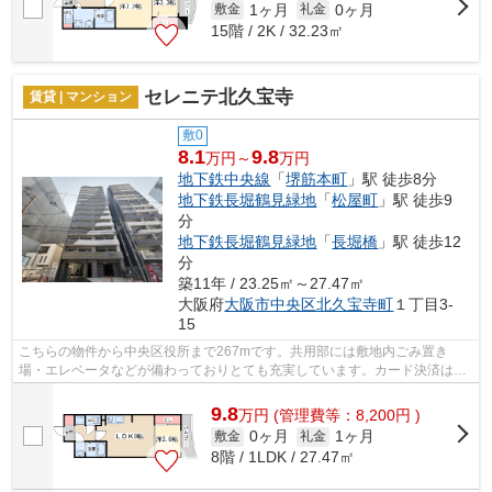
1ヶ月
0ヶ月
敷金
礼金
15階 / 2K / 32.23㎡
セレニテ北久宝寺
賃貸 | マンション
敷0
8.1
9.8
万円～
万円
地下鉄中央線
「
堺筋本町
」駅 徒歩8分
地下鉄長堀鶴見緑地
「
松屋町
」駅 徒歩9
分
地下鉄長堀鶴見緑地
「
長堀橋
」駅 徒歩12
分
築11年 / 23.25㎡～27.47㎡
大阪府
大阪市中央区
北久宝寺町
１丁目3-
15
こちらの物件から中央区役所まで267mです。共用部には敷地内ごみ置き
場・エレベータなどが備わっておりとても充実しています。カード決済は、
月々の家賃や初期費用支払いのわずらわし...
9.8
万
円
(管理費等：8,200円 )
0ヶ月
1ヶ月
敷金
礼金
8階 / 1LDK / 27.47㎡