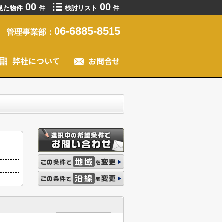
00
00
見た物件
件
検討リスト
件
06-6885-8515
管理事業部：