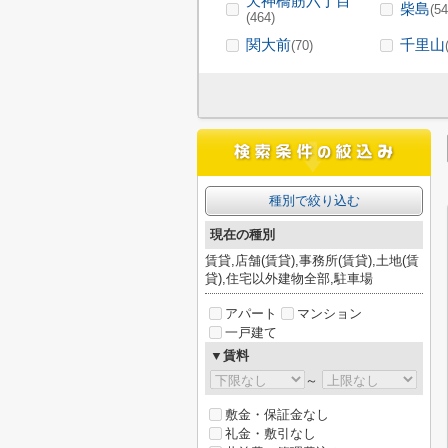
天神橋筋六丁目
柴島
(54
(464)
関大前
千里山
(70)
種別で絞り込む
現在の種別
賃貸,店舗(賃貸),事務所(賃貸),土地(賃
貸),住宅以外建物全部,駐車場
アパート
マンション
一戸建て
▼賃料
～
敷金・保証金なし
礼金・敷引なし