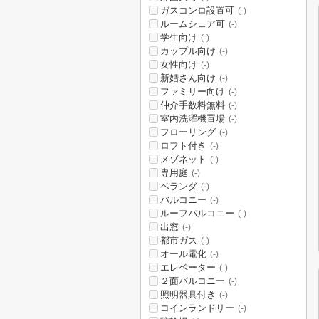
ガスコンロ設置可
(-)
ルームシェア可
(-)
学生向け
(-)
カップル向け
(-)
女性向け
(-)
新婚さん向け
(-)
ファミリー向け
(-)
仲介手数料無料
(-)
室内洗濯機置場
(-)
フローリング
(-)
ロフト付き
(-)
メゾネット
(-)
専用庭
(-)
ベランダ
(-)
バルコニー
(-)
ルーフバルコニー
(-)
出窓
(-)
都市ガス
(-)
オール電化
(-)
エレベーター
(-)
２面バルコニー
(-)
照明器具付き
(-)
コインランドリー
(-)