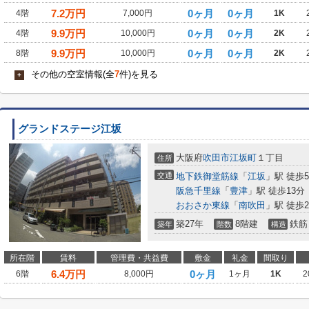
7.2
万円
0ヶ月
0ヶ月
4階
7,000円
1K
9.9
万円
0ヶ月
0ヶ月
4階
10,000円
2K
9.9
万円
0ヶ月
0ヶ月
8階
10,000円
2K
その他の空室情報(全
7
件)を見る
+
グランドステージ江坂
大阪府
吹田市
江坂町
１丁目
住所
交通
地下鉄御堂筋線
「
江坂
」駅 徒歩
阪急千里線
「
豊津
」駅 徒歩13分
おおさか東線
「
南吹田
」駅 徒歩2
築27年
8階建
鉄筋
築年
階数
構造
所在階
賃料
管理費・共益費
敷金
礼金
間取り
6.4
万円
0ヶ月
6階
8,000円
1ヶ月
1K
2