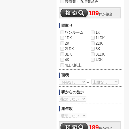
共益費・管理費込み
189
件が該当
間取り
ワンルーム
1K
1DK
1LDK
2K
2DK
2LDK
3K
3DK
3LDK
4K
4DK
4LDK以上
面積
～
駅からの徒歩
築年数
189
件が該当