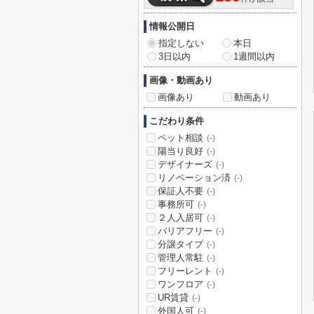
情報公開日
指定しない
本日
3日以内
1週間以内
画像・動画あり
画像あり
動画あり
こだわり条件
ペット相談
(-)
陽当り良好
(-)
デザイナーズ
(-)
リノベーション済
(-)
保証人不要
(-)
事務所可
(-)
２人入居可
(-)
バリアフリー
(-)
分譲タイプ
(-)
管理人常駐
(-)
フリーレント
(-)
ワンフロア
(-)
UR賃貸
(-)
外国人可
(-)