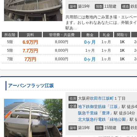
築19年
11階建
鉄
築年
階数
構造
共用部には敷地内ごみ置き場・エレベー
ます。おしゃれなあなたには、外観タイ
駅あ...
所在階
賃料
管理費・共益費
敷金
礼金
間取り
6.9
万円
0ヶ月
5階
8,000円
1ヶ月
1K
2
7.7
万円
5階
8,000円
1ヶ月
1ヶ月
1K
2
7
万円
0ヶ月
7階
8,000円
1ヶ月
1K
2
アーバンフラッツ江坂
大阪府
吹田市
江坂町
１丁目
住所
交通
地下鉄御堂筋線
「
江坂
」駅 徒歩
阪急千里線
「
豊津
」駅 徒歩14分
北大阪急行電鉄
「
緑地公園
」駅 
築19年
15階建
鉄
築年
階数
構造