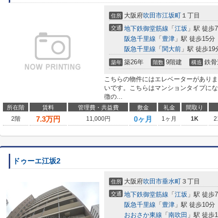
大阪府
吹田市
江坂町
１丁目
住所
交通
地下鉄御堂筋線
「
江坂
」駅 徒歩
阪急千里線
「
豊津
」駅 徒歩15分
阪急千里線
「
関大前
」駅 徒歩19
築26年
9階建
鉄骨
築年
階数
構造
こちらの物件にはエレベーターがありま
いです。こちらはマンションタイプにな
徴の...
所在階
賃料
管理費・共益費
敷金
礼金
間取り
7.3
万円
0ヶ月
2階
11,000円
1ヶ月
1K
2
ドゥーエ江坂2
大阪府
吹田市
垂水町
３丁目
住所
交通
地下鉄御堂筋線
「
江坂
」駅 徒歩
阪急千里線
「
豊津
」駅 徒歩10分
おおさか東線
「
南吹田
」駅 徒歩1