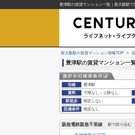
新大阪駅の賃貸マンション情報TOP
>
豊津駅の賃貸マンション一
沿線
豊津駅
賃料
下限なし～上限なし
駅徒歩
指定しない
設備条件
指定なし
阪急電鉄阪急千里線
駅で絞り込む