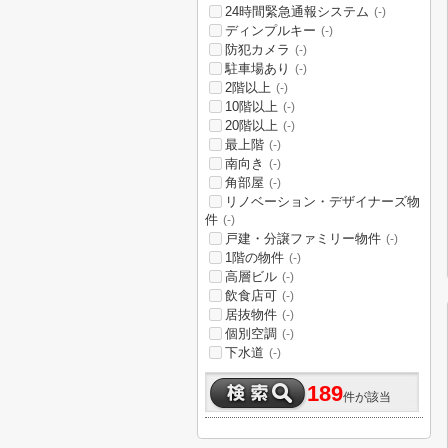
24時間緊急通報システム
(-)
ディンプルキー
(-)
防犯カメラ
(-)
駐車場あり
(-)
2階以上
(-)
10階以上
(-)
20階以上
(-)
最上階
(-)
南向き
(-)
角部屋
(-)
リノベーション・デザイナーズ物
件
(-)
戸建・分譲ファミリー物件
(-)
1階の物件
(-)
高層ビル
(-)
飲食店可
(-)
居抜物件
(-)
個別空調
(-)
下水道
(-)
189
件が該当