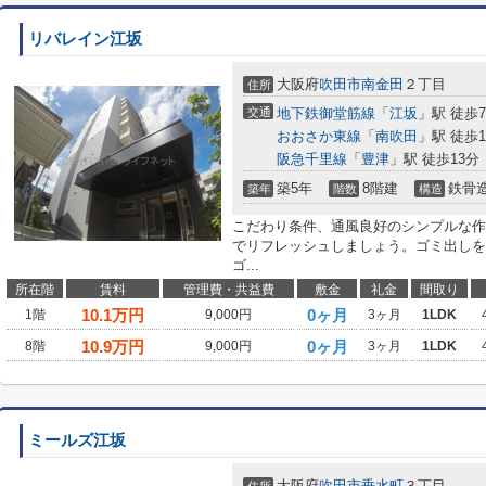
リバレイン江坂
大阪府
吹田市
南金田
２丁目
住所
交通
地下鉄御堂筋線
「
江坂
」駅 徒歩
おおさか東線
「
南吹田
」駅 徒歩1
阪急千里線
「
豊津
」駅 徒歩13分
築5年
8階建
鉄骨
築年
階数
構造
こだわり条件、通風良好のシンプルな作
でリフレッシュしましょう。ゴミ出しを
ゴ...
所在階
賃料
管理費・共益費
敷金
礼金
間取り
10.1
万円
0ヶ月
1階
9,000円
3ヶ月
1LDK
10.9
万円
0ヶ月
8階
9,000円
3ヶ月
1LDK
ミールズ江坂
大阪府
吹田市
垂水町
３丁目