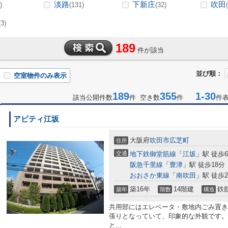
淡路
下新庄
吹田
)
(131)
(32)
(3)
189
件が該当
並び順：
空室物件のみ表示
189
355
1-30
該当公開件数
件 空き数
件
件
アビティ江坂
大阪府
吹田市
広芝町
住所
交通
地下鉄御堂筋線
「
江坂
」駅 徒歩
阪急千里線
「
豊津
」駅 徒歩18分
おおさか東線
「
南吹田
」駅 徒歩2
築16年
14階建
鉄
築年
階数
構造
共用部にはエレベータ・敷地内ごみ置き
張りとなっていて、印象的な外観です。
と...