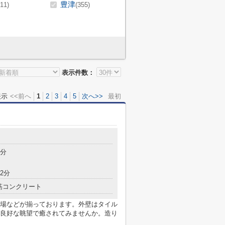
豊津
(11)
(355)
表示件数：
表示
<<前へ
1
2
3
4
5
次へ>>
最初
6分
2分
筋コンクリート
場などが揃っております。外壁はタイル
良好な眺望で癒されてみませんか。造り