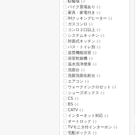
駐輪場
(-)
バイク置場あり
(-)
家具・家電付き
(-)
IHクッキングヒーター
(-)
ガスコンロ
(-)
コンロ２口以上
(-)
システムキッチン
(-)
対面式キッチン
(-)
バス・トイレ別
(-)
追焚機能浴室
(-)
浴室乾燥機
(-)
温水洗浄便座
(-)
洗面台
(-)
洗髪洗面化粧台
(-)
エアコン
(-)
ウォークインクロゼット
(-)
シューズボックス
(-)
CS
(-)
BS
(-)
CATV
(-)
インターネット対応
(-)
オートロック
(-)
TVモニタ付インターホン
(-)
宅配ボックス
(-)