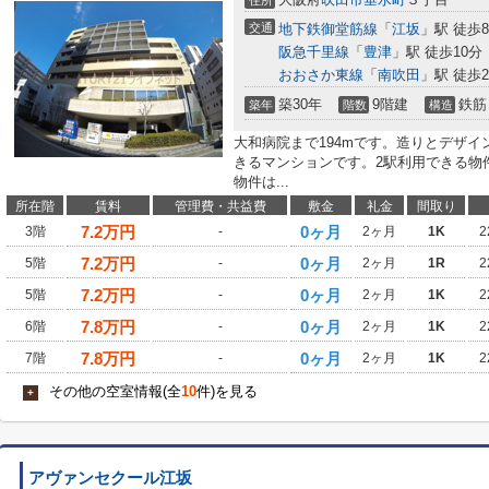
住所
交通
地下鉄御堂筋線
「
江坂
」駅 徒歩
阪急千里線
「
豊津
」駅 徒歩10分
おおさか東線
「
南吹田
」駅 徒歩2
築30年
9階建
鉄筋
築年
階数
構造
大和病院まで194mです。造りとデザ
きるマンションです。2駅利用できる物
物件は...
所在階
賃料
管理費・共益費
敷金
礼金
間取り
7.2
万円
0ヶ月
3階
-
2ヶ月
1K
2
7.2
万円
0ヶ月
5階
-
2ヶ月
1R
2
7.2
万円
0ヶ月
5階
-
2ヶ月
1K
2
7.8
万円
0ヶ月
6階
-
2ヶ月
1K
2
7.8
万円
0ヶ月
7階
-
2ヶ月
1K
2
その他の空室情報(全
10
件)を見る
+
アヴァンセクール江坂