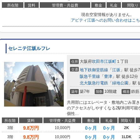
所在階
賃料
管理費・共益費
敷金
礼金
間取り
現在空室情報がありません。
アビティ江坂へのお問い合わせはこち
セレニテ江坂ルフレ
大阪府
吹田市
江坂町
１丁目
住所
交通
地下鉄御堂筋線
「
江坂
」駅 徒歩
阪急千里線
「
豊津
」駅 徒歩12分
北大阪急行電鉄
「
緑地公園
」駅 
築7年
10階建
鉄筋
築年
階数
構造
共用部にはエレベータ・敷地内ごみ置き
のアクセスがしやすくなる2駅利用可能
個性...
所在階
賃料
管理費・共益費
敷金
礼金
間取り
9.8
万円
0ヶ月
0ヶ月
3階
10,000円
2K
9.8
万円
0ヶ月
0ヶ月
3階
10,000円
1LDK