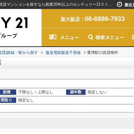
豊津駅の賃貸マンション一覧｜新大阪駅で賃貸マンションを探すなら創業20年以上のセンチュリー21ライフネット・ライブグループ
最近
06-6886-7933
新大阪店：
(賃貸)路線・駅から探す
>
阪急電鉄阪急千里線
>
豊津駅の賃貸物件
覧
面積
下限なし～上限なし
築年数
指定しない
間取り
指定なし