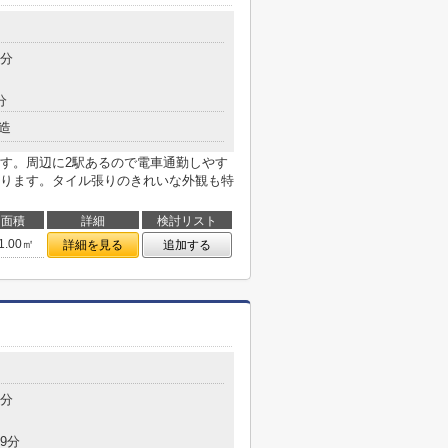
7分
分
造
す。周辺に2駅あるので電車通勤しやす
ります。タイル張りのきれいな外観も特
面積
詳細
検討リスト
1.00㎡
詳細を見る
追加する
7分
9分