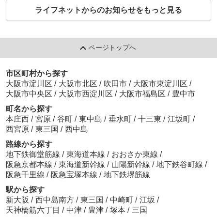
は大阪市での居住経
ない」と焦っていま
しては、保険業法、
ライフネットからのお知らせをもっと見る
験者100人を...
せんか？ 単身赴任の
金融サービスの提供
部屋探し...
及び利用環...
ページトップへ
市区町村から探す
大阪市淀川区
/
大阪市北区
/
吹田市
/
大阪市東淀川区
/
大阪市中央区
/
大阪市西淀川区
/
大阪市福島区
/
豊中市
町名から探す
本庄西
/
宮原
/
谷町
/
東中島
/
垂水町
/
十三東
/
江坂町
/
西宮原
/
東三国
/
西中島
路線から探す
地下鉄御堂筋線
/
東海道本線
/
おおさか東線
/
阪急京都本線
/
東海道新幹線
/
山陽新幹線
/
地下鉄谷町線
/
阪急千里線
/
阪急宝塚本線
/
地下鉄堺筋線
駅から探す
新大阪
/
西中島南方
/
東三国
/
中崎町
/
江坂
/
天神橋筋六丁目
/
中津
/
豊津
/
塚本
/
三国