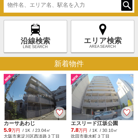
エリア検索
沿線検索
AREA SEARCH
LINE SEARCH
新着物件
カーサあわじ
エスリード江坂公園
5.9
7.8
万円
/ 1K / 23.04㎡
万円
/ 1K / 30.10㎡
大阪市東淀川区西淡路３丁目
吹田市垂水町３丁目