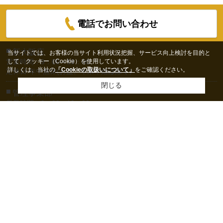
電話でお問い合わせ
■
新大阪店
当サイトでは、お客様の当サイト利用状況把握、サービス向上検討を目的と
して、クッキー（Cookie）を使用しています。
営業時間：9：00～19：00
詳しくは、当社の
「Cookieの取扱いについて」
をご確認ください。
定休日:年中無休(お盆、年末年始は除く）
閉じる
■
管理事業部
営業時間：9：00～19：00
定休日:年中無休(お盆、年末年始は除く）
ホーム
会社概要
お問い合わせ
物件リクエスト
プライバシーポリシー
利用規約
アクセスマップ
PCサイト
Copyright(c) センチュリー２１ライフネット 新大阪
店 All rights reserved.
センチュリー21の加盟店は、すべて独立・自営です。