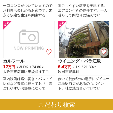
一口コンロがついていますので
過ごしやすい環境を実現する、
お料理も楽しめるお家です。末
エアコン付きの物件です。一人
永く快適な生活を約束する...
暮らしで間取りに悩んでい...
カルフール
ウイニング・パラ江坂
12
6.4
万円
/ 3LDK / 74.86㎡
万円
/ 1K / 21.30㎡
大阪市東淀川区東淡路４丁目
吹田市豊津町
室内設備は追い焚き・バストイ
歩いて徒歩5分の場所にダイエー
レ別など豊富に揃っており、過
江坂駅前店があるのもポイン
ごしやすいお部屋になって...
ト。独立洗面台が付いてい...
こだわり検索