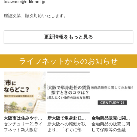
toiawase@e-lifenet.jp
確認次第、順次対応いたします。
更新情報をもっと見る
ライフネットからのお知らせ
大阪市は住みやすい？居住者100人の口コミでわかる治安・夜道・不便なところと事前確認のコツ
新大阪で単身赴任の賃貸を探すときのコツは？失敗しにくい条件の決め方を解説
金融商品販売に関して
センチュリー21ライ
新大阪への転勤が決
金融商品の販売に関
フネット新大阪店は
まり、「すぐに部屋
して保険等の金融商
(代表者：金山 尚晃)
を決めなければなら
品の販売にあたりま