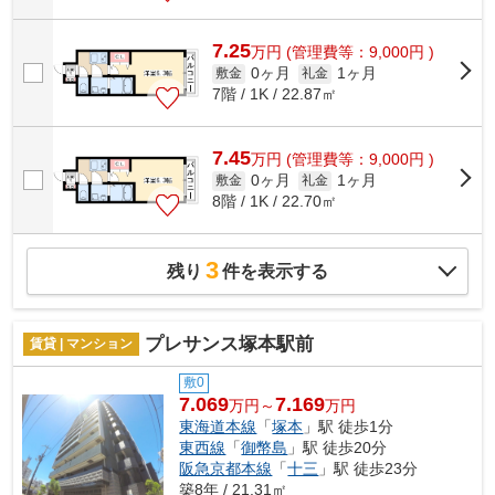
7.25
万
円
(管理費等：9,000円 )
0ヶ月
1ヶ月
敷金
礼金
7階 / 1K / 22.87㎡
7.45
万
円
(管理費等：9,000円 )
0ヶ月
1ヶ月
敷金
礼金
8階 / 1K / 22.70㎡
3
残り
件を表示する
プレサンス塚本駅前
賃貸 | マンション
敷0
7.069
7.169
万円～
万円
東海道本線
「
塚本
」駅 徒歩1分
東西線
「
御幣島
」駅 徒歩20分
阪急京都本線
「
十三
」駅 徒歩23分
築8年 / 21.31㎡