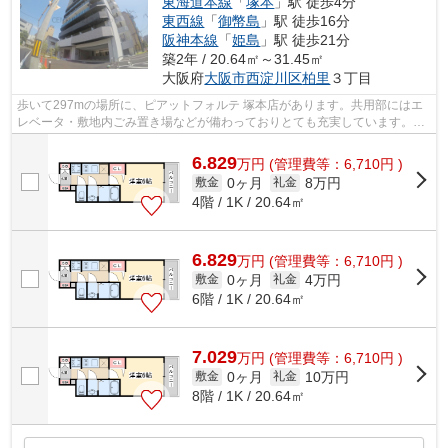
東海道本線
「
塚本
」駅 徒歩4分
東西線
「
御幣島
」駅 徒歩16分
阪神本線
「
姫島
」駅 徒歩21分
築2年 / 20.64㎡～31.45㎡
大阪府
大阪市西淀川区
柏里
３丁目
歩いて297mの場所に、ピアットフォルテ 塚本店があります。共用部にはエ
レベータ・敷地内ごみ置き場などが備わっておりとても充実しています。造
りとデザインに関して、自信をもって情...
6.829
万
円
(管理費等：6,710円 )
0ヶ月
8万円
敷金
礼金
4階 / 1K / 20.64㎡
6.829
万
円
(管理費等：6,710円 )
0ヶ月
4万円
敷金
礼金
6階 / 1K / 20.64㎡
7.029
万
円
(管理費等：6,710円 )
0ヶ月
10万円
敷金
礼金
8階 / 1K / 20.64㎡