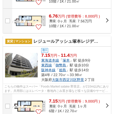
10階 / 1K / 21.00㎡
6.76
万
円
(管理費等：8,000円 )
0ヶ月
7.56万円
敷金
礼金
10階 / 1K / 21.00㎡
レジュールアッシュ塚本レジデンス
賃貸 | マンション
敷0
7.15
11.4
万円～
万円
東海道本線
「
塚本
」駅 徒歩9分
東西線
「
御幣島
」駅 徒歩10分
阪神本線
「
姫島
」駅 徒歩14分
築4年 / 22.70㎡～33.98㎡
大阪府
大阪市西淀川区
野里
２丁目
こちらの物件はスーパー「Foods Market satake 野里店」が210m以内にあり
ます。共用部にはエレベータ・敷地内ごみ置き場など様々な設備やサービス
が揃っているので便利です。防犯対策...
7.15
万
円
(管理費等：9,000円 )
0ヶ月
1ヶ月
敷金
礼金
6階 / 1K / 22.70㎡