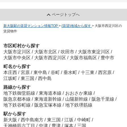
ページトップへ
新大阪駅の賃貸マンション情報TOP
>
(賃貸)地域から探す
>
大阪市西淀川区の
賃貸物件
市区町村から探す
大阪市淀川区
/
大阪市北区
/
吹田市
/
大阪市東淀川区
/
大阪市中央区
/
大阪市西淀川区
/
大阪市福島区
/
豊中市
町名から探す
本庄西
/
宮原
/
東中島
/
谷町
/
垂水町
/
十三東
/
西宮原
/
江坂町
/
東三国
/
西中島
路線から探す
地下鉄御堂筋線
/
東海道本線
/
おおさか東線
/
阪急京都本線
/
東海道新幹線
/
山陽新幹線
/
阪急千里線
/
地下鉄谷町線
/
阪急宝塚本線
/
地下鉄堺筋線
駅から探す
新大阪
/
西中島南方
/
東三国
/
江坂
/
中崎町
/
天神橋筋六丁目
/
中津
/
豊津
/
塚本
/
三国