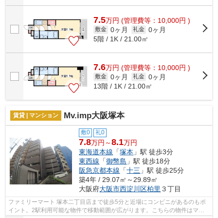
7.5
万
円
(管理費等：10,000円 )
0ヶ月
0ヶ月
敷金
礼金
5階 / 1K / 21.00㎡
7.6
万
円
(管理費等：10,000円 )
0ヶ月
0ヶ月
敷金
礼金
13階 / 1K / 21.00㎡
Mv.imp大阪塚本
賃貸 | マンション
敷0
礼0
7.8
8.1
万円～
万円
東海道本線
「
塚本
」駅 徒歩3分
東西線
「
御幣島
」駅 徒歩18分
阪急京都本線
「
十三
」駅 徒歩25分
築4年 / 29.07㎡～29.89㎡
大阪府
大阪市西淀川区
柏里
３丁目
ファミリーマート 塚本二丁目店まで徒歩5分と近場にコンビニがあるのもポ
イント。2駅利用可能な物件で移動範囲が広がります。こちらの物件はマン