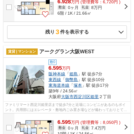
6.928
万
円
(管理費等：6,720円 )
0ヶ月
8万円
敷金
礼金
6階 / 1K / 21.66㎡
3
残り
件を表示する
アークグラン大阪WEST
賃貸 | マンション
敷0
6.595
万円
阪神本線
「
姫島
」駅 徒歩7分
東西線
「
御幣島
」駅 徒歩10分
東海道本線
「
塚本
」駅 徒歩17分
築9年 / 24.56㎡
大阪府
大阪市西淀川区
姫里
２丁目
ファミリマート西淀川姫里店まで徒歩7分と近場にコンビニがあるのもポイ
ント。共用部にはエレベータ・敷地内ごみ置き場などが備わっておりとても
充実しています。こちらの物件はマンシ...
6.595
万
円
(管理費等：8,050円 )
0ヶ月
7.4万円
敷金
礼金
10階 / 1K / 24.56㎡