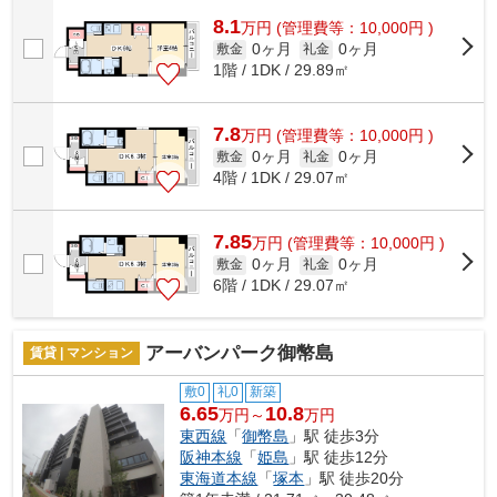
ションです。あると使い勝手がよく利便...
8.1
万
円
(管理費等：10,000円 )
0ヶ月
0ヶ月
敷金
礼金
1階 / 1DK / 29.89㎡
7.8
万
円
(管理費等：10,000円 )
0ヶ月
0ヶ月
敷金
礼金
4階 / 1DK / 29.07㎡
7.85
万
円
(管理費等：10,000円 )
0ヶ月
0ヶ月
敷金
礼金
6階 / 1DK / 29.07㎡
アーバンパーク御幣島
賃貸 | マンション
敷0
礼0
新築
6.65
10.8
万円～
万円
東西線
「
御幣島
」駅 徒歩3分
阪神本線
「
姫島
」駅 徒歩12分
東海道本線
「
塚本
」駅 徒歩20分