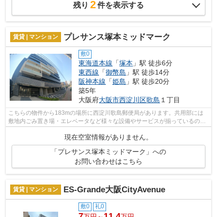
2
残り
件を表示する
プレサンス塚本ミッドマーク
賃貸 | マンション
敷0
東海道本線
「
塚本
」駅 徒歩6分
東西線
「
御幣島
」駅 徒歩14分
阪神本線
「
姫島
」駅 徒歩20分
築5年
大阪府
大阪市西淀川区
歌島
１丁目
こちらの物件から183mの場所に西淀川歌島郵便局があります。共用部には
敷地内ごみ置き場・エレベータなど様々な設備やサービスが揃っているので
便利です。こちらの物件はマンションで...
現在空室情報がありません。
「プレサンス塚本ミッドマーク」への
お問い合わせはこちら
ES-Grande大阪CityAvenue
賃貸 | マンション
敷0
礼0
7
11.4
万円～
万円