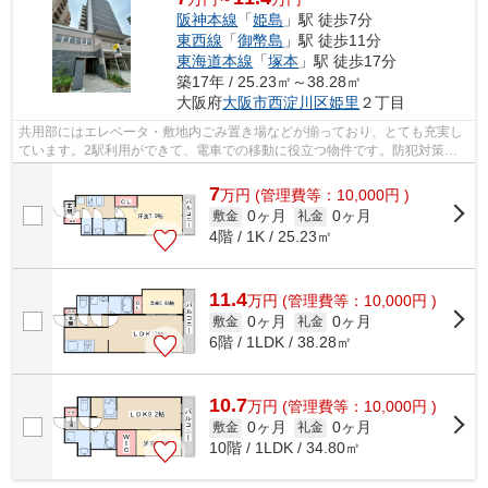
阪神本線
「
姫島
」駅 徒歩7分
東西線
「
御幣島
」駅 徒歩11分
東海道本線
「
塚本
」駅 徒歩17分
築17年 / 25.23㎡～38.28㎡
大阪府
大阪市西淀川区
姫里
２丁目
共用部にはエレベータ・敷地内ごみ置き場などが揃っており、とても充実し
ています。2駅利用ができて、電車での移動に役立つ物件です。防犯対策も
バッチリなマンションタイプの物件です...
7
万
円
(管理費等：10,000円 )
0ヶ月
0ヶ月
敷金
礼金
4階 / 1K / 25.23㎡
11.4
万
円
(管理費等：10,000円 )
0ヶ月
0ヶ月
敷金
礼金
6階 / 1LDK / 38.28㎡
10.7
万
円
(管理費等：10,000円 )
0ヶ月
0ヶ月
敷金
礼金
10階 / 1LDK / 34.80㎡