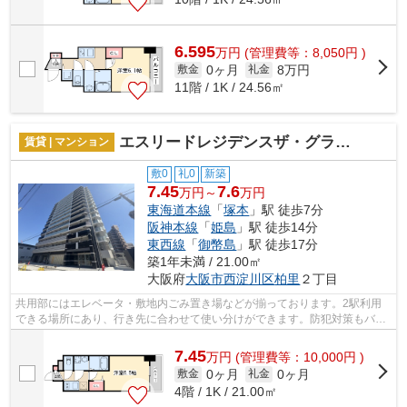
6.595
万
円
(管理費等：8,050円 )
0ヶ月
8万円
敷金
礼金
11階 / 1K / 24.56㎡
エスリードレジデンスザ・グラン大阪ノア
賃貸 | マンション
敷0
礼0
新築
7.45
7.6
万円～
万円
東海道本線
「
塚本
」駅 徒歩7分
阪神本線
「
姫島
」駅 徒歩14分
東西線
「
御幣島
」駅 徒歩17分
築1年未満 / 21.00㎡
大阪府
大阪市西淀川区
柏里
２丁目
共用部にはエレベータ・敷地内ごみ置き場などが揃っております。2駅利用
できる場所にあり、行き先に合わせて使い分けができます。防犯対策もバッ
チリなマンションタイプの物件です。不...
7.45
万
円
(管理費等：10,000円 )
0ヶ月
0ヶ月
敷金
礼金
4階 / 1K / 21.00㎡