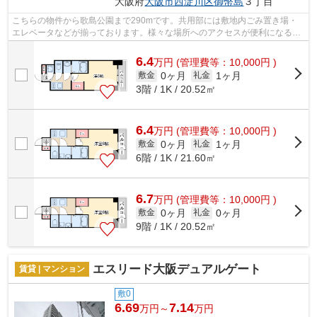
大阪府
大阪市西淀川区
御幣島
３丁目
こちらの物件から歌島公園まで290mです。共用部には敷地内ごみ置き場・
エレベータなどが揃っております。様々な場所へのアクセスが便利になる、
2駅利用可能なマンションです。こちらは...
6.4
万
円
(管理費等：10,000円 )
0ヶ月
1ヶ月
敷金
礼金
3階 / 1K / 20.52㎡
6.4
万
円
(管理費等：10,000円 )
0ヶ月
1ヶ月
敷金
礼金
6階 / 1K / 21.60㎡
6.7
万
円
(管理費等：10,000円 )
0ヶ月
0ヶ月
敷金
礼金
9階 / 1K / 20.52㎡
エスリード大阪デュアルゲート
賃貸 | マンション
敷0
6.69
7.14
万円～
万円