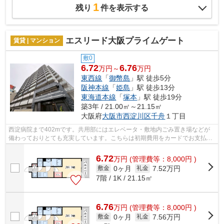
1
残り
件を表示する
エスリード大阪プライムゲート
賃貸 | マンション
敷0
6.72
6.76
万円～
万円
東西線
「
御幣島
」駅 徒歩5分
阪神本線
「
姫島
」駅 徒歩13分
東海道本線
「
塚本
」駅 徒歩19分
築3年 / 21.00㎡～21.15㎡
大阪府
大阪市西淀川区
千舟
１丁目
西淀病院まで402mです。共用部にはエレベータ・敷地内ごみ置き場などが
備わっておりとても充実しています。こちらは初期費用をカードでお支払い
いただける物件です。ご利用可能な駅が2...
6.72
万
円
(管理費等：8,000円 )
0ヶ月
7.52万円
敷金
礼金
7階 / 1K / 21.15㎡
6.76
万
円
(管理費等：8,000円 )
0ヶ月
7.56万円
敷金
礼金