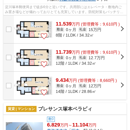
淀川塚本郵便局まで徒歩6分と近いです。共用部にはエレベータ・敷地内ご
み置き場などが備わっておりとても充実しています。防犯対策もバッチリな
マンションタイプの物件です。こちらは...
11.539
万
円
(管理費等：9,610円 )
0ヶ月
15万円
敷金
礼金
8階 / 1LDK / 34.32㎡
11.739
万
円
(管理費等：9,610円 )
0ヶ月
12.7万円
敷金
礼金
12階 / 1LDK / 34.32㎡
9.434
万
円
(管理費等：8,660円 )
0ヶ月
12万円
敷金
礼金
14階 / 1LDK / 28.86㎡
プレサンス塚本ベラビィ
賃貸 | マンション
敷0
6.829
11.104
万円～
万円