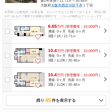
築1年未満 / 21.71㎡～30.48㎡
大阪府
大阪市西淀川区
千舟
１丁目
共用部には敷地内ごみ置き場・エレベータなどが揃っております。周辺に駅
が2つあるので電車での移動が便利です。こちらの物件はマンションです。
耐久性が高くデザイン性もある外壁タイ...
6.65
万
円
(管理費等：10,000円 )
0ヶ月
0ヶ月
敷金
礼金
3階 / 1K / 21.71㎡
10.4
万
円
(管理費等：10,000円 )
0ヶ月
0ヶ月
敷金
礼金
3階 / 1LDK / 30.48㎡
10.4
万
円
(管理費等：10,000円 )
0ヶ月
0ヶ月
敷金
礼金
3階 / 1LDK / 30.48㎡
45
残り
件を表示する