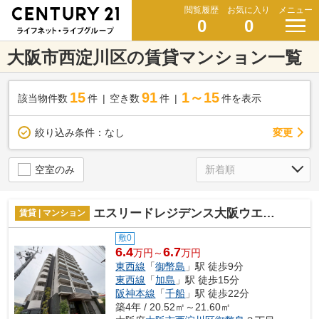
閲覧履歴
お気に入り
メニュー
0
0
大阪市西淀川区の賃貸マンション一覧
15
91
1～15
該当物件数
件
空き数
件
件を表示
変更
絞り込み条件：
なし
空室のみ
エスリードレジデンス大阪ウエストコート
賃貸 | マンション
敷0
6.4
6.7
万円～
万円
東西線
「
御幣島
」駅 徒歩9分
東西線
「
加島
」駅 徒歩15分
阪神本線
「
千船
」駅 徒歩22分
築4年 / 20.52㎡～21.60㎡