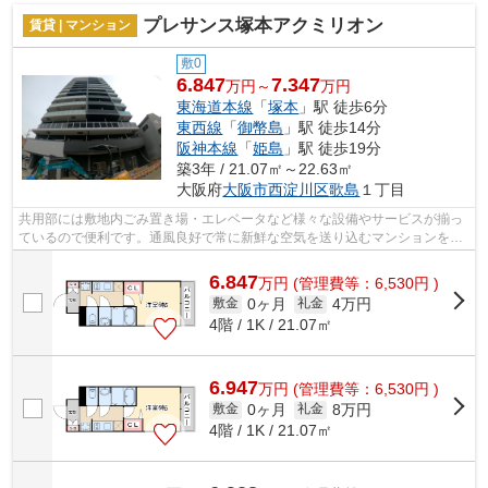
プレサンス塚本アクミリオン
賃貸 | マンション
敷0
6.847
7.347
万円～
万円
東海道本線
「
塚本
」駅 徒歩6分
東西線
「
御幣島
」駅 徒歩14分
阪神本線
「
姫島
」駅 徒歩19分
築3年 / 21.07㎡～22.63㎡
大阪府
大阪市西淀川区
歌島
１丁目
共用部には敷地内ごみ置き場・エレベータなど様々な設備やサービスが揃っ
ているので便利です。通風良好で常に新鮮な空気を送り込むマンションをご
案内します。造りとデザインに関して...
6.847
万
円
(管理費等：6,530円 )
0ヶ月
4万円
敷金
礼金
4階 / 1K / 21.07㎡
6.947
万
円
(管理費等：6,530円 )
0ヶ月
8万円
敷金
礼金
4階 / 1K / 21.07㎡