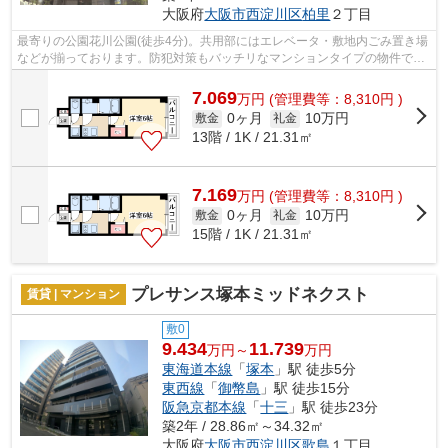
大阪府
大阪市西淀川区
柏里
２丁目
最寄りの公園花川公園(徒歩4分)。共用部にはエレベータ・敷地内ごみ置き場
などが揃っております。防犯対策もバッチリなマンションタイプの物件で
す。2駅利用できる場所にあるので利便...
7.069
万
円
(管理費等：8,310円 )
0ヶ月
10万円
敷金
礼金
13階 / 1K / 21.31㎡
7.169
万
円
(管理費等：8,310円 )
0ヶ月
10万円
敷金
礼金
15階 / 1K / 21.31㎡
プレサンス塚本ミッドネクスト
賃貸 | マンション
敷0
9.434
11.739
万円～
万円
東海道本線
「
塚本
」駅 徒歩5分
東西線
「
御幣島
」駅 徒歩15分
阪急京都本線
「
十三
」駅 徒歩23分
築2年 / 28.86㎡～34.32㎡
大阪府
大阪市西淀川区
歌島
１丁目