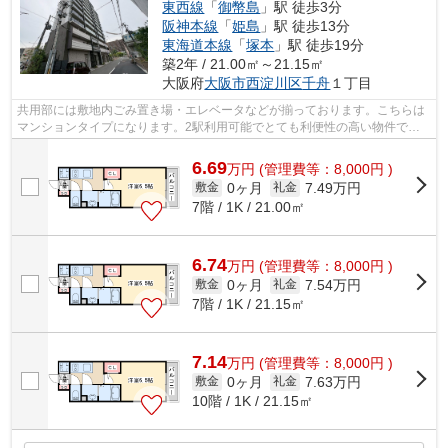
東西線
「
御幣島
」駅 徒歩3分
阪神本線
「
姫島
」駅 徒歩13分
東海道本線
「
塚本
」駅 徒歩19分
築2年 / 21.00㎡～21.15㎡
大阪府
大阪市西淀川区
千舟
１丁目
共用部には敷地内ごみ置き場・エレベータなどが揃っております。こちらは
マンションタイプになります。2駅利用可能でとても利便性の高い物件で
す。条件の中からご希望の物件が見つから...
6.69
万
円
(管理費等：8,000円 )
0ヶ月
7.49万円
敷金
礼金
7階 / 1K / 21.00㎡
6.74
万
円
(管理費等：8,000円 )
0ヶ月
7.54万円
敷金
礼金
7階 / 1K / 21.15㎡
7.14
万
円
(管理費等：8,000円 )
0ヶ月
7.63万円
敷金
礼金
10階 / 1K / 21.15㎡