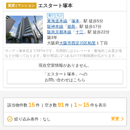
エスタート塚本
賃貸 | マンション
敷0
礼0
東海道本線
「
塚本
」駅 徒歩5分
阪神本線
「
姫島
」駅 徒歩17分
阪急京都本線
「
十三
」駅 徒歩22分
築3年
大阪府
大阪市西淀川区
柏里
１丁目
サンディ塚本店まで397mです。共用部にはエレベータ・敷地内ごみ置き場
などが揃っております。駅が周辺に2つあるので行動範囲が広がります。こ
ちらはマンションタイプになります。夏場...
現在空室情報がありません。
「エスタート塚本」への
お問い合わせはこちら
15
91
1～15
該当物件数
件
空き数
件
件を表示
変更
絞り込み条件：
なし