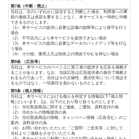
第7条（中断・廃止）
当社は、次のいずれかに該当すると判断した場合、利用者への事
前の連絡又は承諾を要することなく、本サービスを一時的に中断
できるものとします。
（1） 本サービスの提供に必要な設備の故障等により保守を行う
場合
（2） 不可抗力により本サービスを提供できない場合
（3） 本サービスの提供に必要なデータのバックアップ等を行な
う場合
（4） その他、運用上又は技術上の理由でやむを得ない場合
第8条 （広告等）
当社は、本サービスのページ上に第三者の提供する広告を掲載す
ることがあります。なお、当該広告は広告提供者の責任で掲載さ
れるものであって、当社はその正確性、適法性等について保証す
るものではなく、一切責任を負わないものとします。
第9条（個人情報）
当社は、本サービスにおける個人を特定する情報(以下｢個人情
報｣といいます。)は、以下のとおり取り扱うものとします。
（1） 当社取扱商品に関するご連絡、ご通知、資料送付の為
（2） 当社からの情報提供の為
（3） 当社取扱商品の情報、キャンペーン情報（広告含む）のご
案内、資料送付の為
（4） お問い合わせいただいた「ご質問・ご意見等」に対して、
当社よりご連絡をさせていただく為
（5） 本サービスのご利用においてのお問い合わせ・発生したト