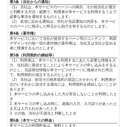
第3条（当社からの通知）
（1） 当社は、本サービスのページへの掲示、その他当社が適当
と判断する方法・範囲で、利用者が本サービスを利用するうえで
必要な事項を通知するものとします。
（2） 前項に定める通知は、当社が当該通知の内容を、本サービ
スのページに掲示した時点から効力を有するものとします。
第4条（著作権）
本サービスにおいて当社が提供するページ等のコンテンツ、画面
デザインその他一切の著作物の著作権は、当社又は当社が定める
者に帰属するものとします。
第5条（利用契約の締結等）
（1） 利用者は、本サービスを利用するにあたり必要な情報を入
力、当社宛に発信することにより本サービスの申し込みをするも
のとし、当該発信情報が本サービスのサーバに格納された時点
で、利用契約が成立するものとします。
（2） 当社は、前項その他本規約の規定にかかわらず、利用者が
次のいずれかに該当する場合には、利用契約を締結しないことが
あります。
1. 本サービスの申し込みをした方が実在しないことが判明したと
き
2. 本サービスの申し込み時に、虚偽の入力、入力誤りがあったと
き又は入力もれがあったとき
3. その他、当社が不適当と判断したとき
第6条（本サービスの料金）
本サービスの利用料金は、無料とします。