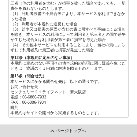
三者（他の利用者を含む）が損害を被った場合であっても、一切
責任を負わないものとします。
（1） 利用者設備の不具合等により、本サービスを利用できなか
った場合
（2） 利用者が本規約に違反した場合
（3） 紛争又は損害の原因が当社の責に帰すべき事由による場合
を除き、本サービスの利用によって利用者と第三者との間で紛争
が生じた場合又は利用者が第三者に損害を与えた場合
（4） その他本サービスを利用することにより、当社の責によら
ずして利用者又は第三者に損害が発生した場合
第12条（本規約に定めのない事項）
本規約に定めのない事項その他本規約の条項に関し疑義を生じた
ときは、協議のうえ円満に解決を図るものとします。
第13条（問合せ先）
本サービスにかかる問合せ先は、以下の通りです。
お問い合わせ先
センチュリー２１ライフネット 新大阪店
電話：06-6886-7933
FAX：06-6886-7934
附則
本規約はサイト公開日から実施するものとします。
ページトップへ