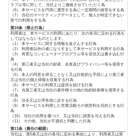
ラブル等に対して、当社よりご連絡させていただく為
（6） 本サービスを円滑に運営する為に一定期間の保管をする為
（7） 当社のマーケティングデータとして、個人が特定できない
形での利用をする為
第10条（禁止行為）
利用者は、本サービスの利用にあたり、次の各項に定める行為を
してはならないものとします。
（1） 本サービスに関する情報を改ざんする行為
（2） 利用者以外の者になりすまして本サービスを利用する行為
（3） 有害なコンピュータープログラム等を送信又は書き込む行
為
（4） 第三者又は当社の財産、名誉及びプライバシー等を侵害す
る行為
（5） 本人の同意を得ることなく又は詐欺的な手段により第三者
又は当社の個人情報を収集する行為
（6） 本サービスの利用又は提供を妨げる行為
（7） 当第三者又は当社の著作権その他の知的財産権を侵害する
行為
（8） 法令又は公序良俗に反する行為
（9） 本サービスを利用した営業活動その他営利を目的とする行
為
（10） 当社の信用を傷つけ、又は当社に損害を与える行為
（11） その他、当社が不適切と判断した行為
第11条（責任の範囲）
当社は、第5条又は次の各項に定める事由により、利用者又は第