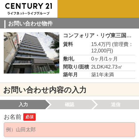
お問い合わせ物件
コンフォリア・リヴ東三国駅前ソルテラス
賃料
15.4万円
(管理費：
12,000円)
敷/礼
0ヶ月/1ヶ月
間取り/面積
2LDK/42.73㎡
築年月
築1年未満
お問い合わせ内容の入力
入力
確認
送信
お名前
必須