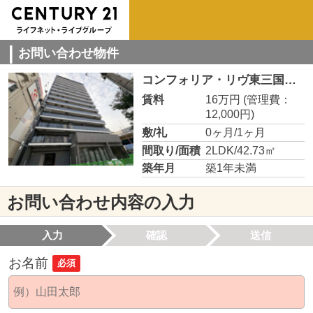
お問い合わせ物件
コンフォリア・リヴ東三国駅前ソルテラス
賃料
16万円
(管理費：
12,000円)
敷/礼
0ヶ月/1ヶ月
間取り/面積
2LDK/42.73㎡
築年月
築1年未満
お問い合わせ内容の入力
入力
確認
送信
お名前
必須