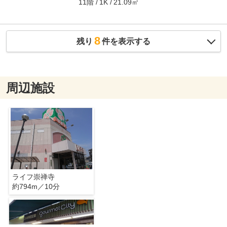
11階
21.09㎡
1K
8
残り
件を表示する
周辺施設
ライフ崇禅寺
約794m／10分