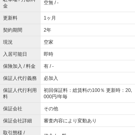
空無 / -
金
更新料
1ヶ月
契約期間
2年
現況
空家
入居可能日
即時
保険加入 / 料金
有 / -
保証人代行義務
必加入
保証人代行利用
初回保証料：総賃料の100％ 更新時：20,
料
000円/年毎
保証会社
その他
保証会社詳細
審査内容により変動あり
取引態様 /