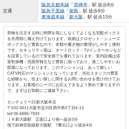
阪急京都本線
「
崇禅寺
」駅 徒歩8分
交通
阪急千里線
「
柴島
」駅 徒歩9分
東海道本線
「
新大阪
」駅 徒歩13分
荷物を注文する時に時間を気にしなくてよくなる宅配ボックス
を共用部に備え付けております。収納はクロゼット・シューズ
ボックスなど豊富なので、衣類や履き物の整理がしやすく便利
です。セキュリティ面は、オートロック・TVインターホンなど
を設置しているので安全面でも優れております。室内設備は浴
室乾燥機・洗面所独立など豊富に揃っており、過ごしやすいお
部屋になっております。このマンションは、あって嬉しい
CATV対応のマンションとなっています。当社スタッフの豊富
な経験から、住まい探しに関するお問い合わせを受け付けてお
ります。お客様のニーズにお応えできるよう努めて参りますの
で、まずはお気軽にご連絡下さい。
センチュリー21新大阪本店
〒532-0011大阪市淀川区西中島5丁目6-13
tell 06-6886-7933
ＪＲ新大阪駅 正面口より南へ徒歩3分
地下鉄御堂筋線新大阪駅 7番出口より徒歩4分