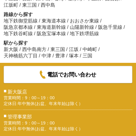
江坂町
/
東三国
/
西中島
路線から探す
大阪ビューティーアート専門学校
地下鉄御堂筋線
/
東海道本線
/
おおさか東線
/
約750m／10分
阪急京都本線
/
東海道新幹線
/
山陽新幹線
/
阪急千里線
/
地下鉄谷町線
/
阪急宝塚本線
/
地下鉄堺筋線
駅から探す
新大阪
/
西中島南方
/
東三国
/
江坂
/
中崎町
/
天神橋筋六丁目
/
中津
/
豊津
/
塚本
/
三国
学校法人大阪滋慶学園滋慶科学大学院大学
電話でお問い合わせ
約1274m／16分
■
新大阪店
営業時間：9：00～19：00
定休日:年中無休(お盆、年末年始は除く）
■
管理事業部
営業時間：9：00～19：00
東淀川東中島郵便局
定休日:年中無休(お盆、年末年始は除く）
約101m／2分