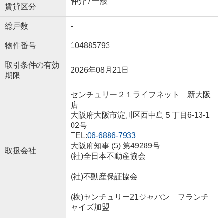
仲介 / 一般
賃貸区分
総戸数
-
物件番号
104885793
取引条件の有効
2026年08月21日
期限
センチュリー２１ライフネット 新大阪
店
大阪府大阪市淀川区西中島５丁目6-13-1
02号
TEL:
06-6886-7933
大阪府知事 (5) 第49289号
取扱会社
(社)全日本不動産協会
(社)不動産保証協会
(株)センチュリー21ジャパン フランチ
ャイズ加盟