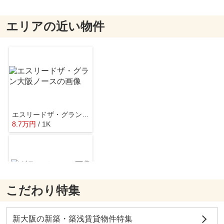
エリアの近い物件
グルメシティ南方店
約873m／11分
エスリードザ・グラン大阪ノース
8.7
万
円
/ 1K
セブン-イレブン 大阪東中島３丁目店
約221m／3分
こだわり特集
グランメール
5.5
万
円
/ 1K
ローソン東淀川東中島二丁目店
新大阪の新築・築浅賃貸物件特集