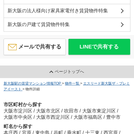
約252m／4分
新大阪の法人様向け家具家電付き賃貸物件特集
新大阪の戸建て賃貸物件特集
レジュールアッシュ北大阪グランドステージ
6
万
円
/ 1K
メールで共有する
LINEで共有する
学校法人大原簿記専門学校大原学園大阪校1号館
約547m／7分
ページトップへ
新大阪駅の賃貸マンション情報TOP
>
物件一覧
>
エスリード新大阪ザ・プレミ
アイースト
>
物件詳細
エステムコート新大阪16パルス
9.1
万
円
/ 1DK
大阪医療秘書福祉専門学校
市区町村から探す
約710m／9分
大阪市淀川区
/
大阪市北区
/
吹田市
/
大阪市東淀川区
/
大阪市中央区
/
大阪市西淀川区
/
大阪市福島区
/
豊中市
町名から探す
本庄西
/
宮原
/
東中島
/
谷町
/
垂水町
/
十三東
/
西宮原
/