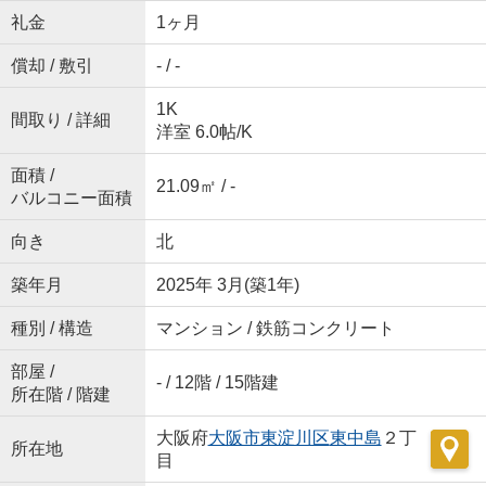
礼金
1ヶ月
償却 / 敷引
- / -
1K
間取り / 詳細
洋室 6.0帖
/
K
面積 /
21.09㎡ / -
バルコニー面積
向き
北
築年月
2025年 3月(築1年)
種別 / 構造
マンション / 鉄筋コンクリート
部屋 /
- / 12階 / 15階建
所在階 / 階建
大阪府
大阪市東淀川区
東中島
２丁
所在地
目