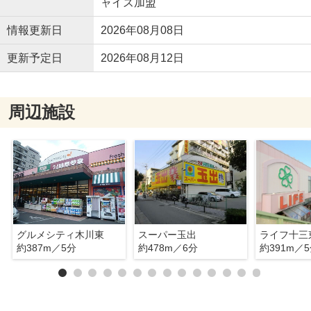
ャイズ加盟
情報更新日
2026年08月08日
更新予定日
2026年08月12日
周辺施設
グルメシティ木川東
スーパー玉出
ライフ十三
約387m／5分
約478m／6分
約391m／