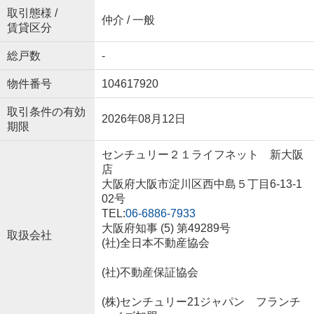
取引態様 /
仲介 / 一般
賃貸区分
総戸数
-
物件番号
104617920
取引条件の有効
2026年08月12日
期限
センチュリー２１ライフネット 新大阪
店
大阪府大阪市淀川区西中島５丁目6-13-1
02号
TEL:
06-6886-7933
大阪府知事 (5) 第49289号
取扱会社
(社)全日本不動産協会
(社)不動産保証協会
(株)センチュリー21ジャパン フランチ