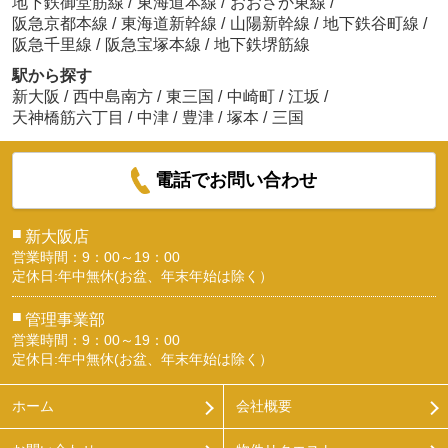
地下鉄御堂筋線
/
東海道本線
/
おおさか東線
/
阪急京都本線
/
東海道新幹線
/
山陽新幹線
/
地下鉄谷町線
/
阪急千里線
/
阪急宝塚本線
/
地下鉄堺筋線
駅から探す
新大阪
/
西中島南方
/
東三国
/
中崎町
/
江坂
/
天神橋筋六丁目
/
中津
/
豊津
/
塚本
/
三国
電話でお問い合わせ
■
新大阪店
営業時間：9：00～19：00
定休日:年中無休(お盆、年末年始は除く）
■
管理事業部
営業時間：9：00～19：00
定休日:年中無休(お盆、年末年始は除く）
ホーム
会社概要