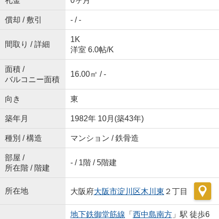
礼金
0ヶ月
償却 / 敷引
- / -
1K
間取り / 詳細
洋室 6.0帖
/
K
面積 /
16.00㎡ / -
バルコニー面積
向き
東
築年月
1982年 10月(築43年)
種別 / 構造
マンション / 鉄骨造
部屋 /
- / 1階 / 5階建
所在階 / 階建
所在地
大阪府
大阪市淀川区
木川東
２丁目
地下鉄御堂筋線
「
西中島南方
」駅 徒歩6