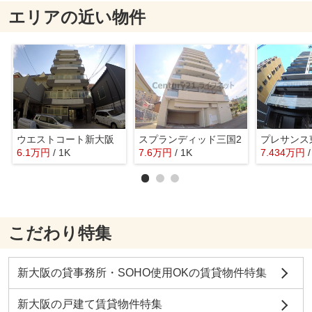
エリアの近い物件
ウエストコート新大阪
スプランディッド三国2
6.1
万
円
/ 1K
7.6
万
円
/ 1K
7.434
万
円
こだわり特集
新大阪の貸事務所・SOHO使用OKの賃貸物件特集
新大阪の戸建て賃貸物件特集