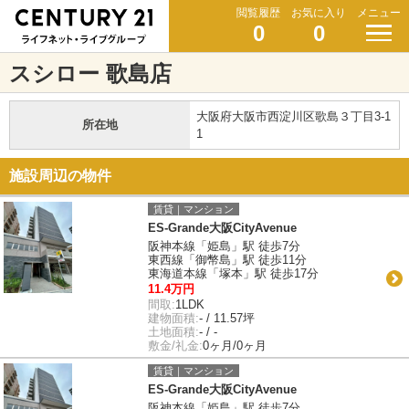
閲覧履歴
お気に入り
メニュー
0
0
スシロー 歌島店
大阪府大阪市西淀川区歌島３丁目3-1
所在地
1
施設周辺の物件
賃貸｜マンション
ES-Grande大阪CityAvenue
阪神本線「姫島」駅 徒歩7分
東西線「御幣島」駅 徒歩11分
東海道本線「塚本」駅 徒歩17分
11.4万円
間取:
1LDK
建物面積:
- / 11.57坪
土地面積:
- / -
敷金/礼金:
0ヶ月/0ヶ月
賃貸｜マンション
ES-Grande大阪CityAvenue
阪神本線「姫島」駅 徒歩7分