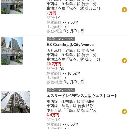
東西線「御幣島」駅 徒歩11分
東海道本線「塚本」駅 徒歩17分
7万円
間取:
1K
建物面積:
- / 7.63坪
土地面積:
- / -
敷金/礼金:
0ヶ月/0ヶ月
賃貸｜マンション
ES-Grande大阪CityAvenue
阪神本線「姫島」駅 徒歩7分
東西線「御幣島」駅 徒歩11分
東海道本線「塚本」駅 徒歩17分
10.7万円
間取:
1LDK
建物面積:
- / 10.52坪
土地面積:
- / -
敷金/礼金:
0ヶ月/0ヶ月
賃貸｜マンション
エスリードレジデンス大阪ウエストコート
東西線「御幣島」駅 徒歩9分
東西線「加島」駅 徒歩15分
阪神本線「千船」駅 徒歩22分
6.4万円
間取:
1K
建物面積:
- / 6.53坪
土地面積:
- / -