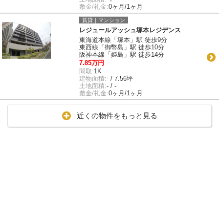
敷金/礼金:
0ヶ月/1ヶ月
賃貸｜マンション
レジュールアッシュ塚本レジデンス
東海道本線「塚本」駅 徒歩9分
東西線「御幣島」駅 徒歩10分
阪神本線「姫島」駅 徒歩14分
7.85万円
間取:
1K
建物面積:
- / 7.56坪
土地面積:
- / -
敷金/礼金:
0ヶ月/1ヶ月
近くの物件をもっと見る