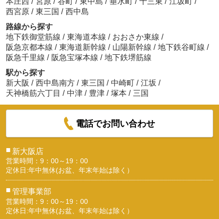
本庄西
/
宮原
/
谷町
/
東中島
/
垂水町
/
十三東
/
江坂町
/
西宮原
/
東三国
/
西中島
路線から探す
地下鉄御堂筋線
/
東海道本線
/
おおさか東線
/
阪急京都本線
/
東海道新幹線
/
山陽新幹線
/
地下鉄谷町線
/
阪急千里線
/
阪急宝塚本線
/
地下鉄堺筋線
駅から探す
新大阪
/
西中島南方
/
東三国
/
中崎町
/
江坂
/
天神橋筋六丁目
/
中津
/
豊津
/
塚本
/
三国
電話でお問い合わせ
■
新大阪店
営業時間：9：00～19：00
定休日:年中無休(お盆、年末年始は除く）
■
管理事業部
営業時間：9：00～19：00
定休日:年中無休(お盆、年末年始は除く）