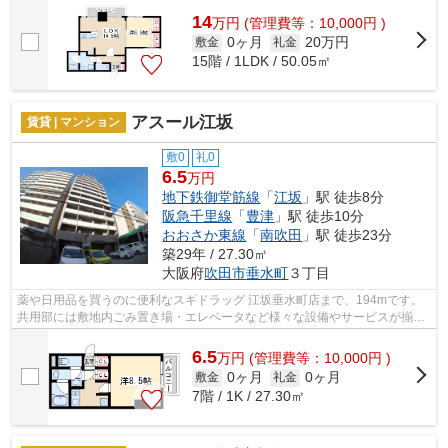
14
万
円
(管理費等：10,000円 )
0ヶ月
20万円
敷金
礼金
15階 / 1LDK / 50.05㎡
アスール江坂
賃貸 | マンション
敷0
礼0
6.5
万円
地下鉄御堂筋線
「
江坂
」駅 徒歩8分
阪急千里線
「
豊津
」駅 徒歩10分
おおさか東線
「
南吹田
」駅 徒歩23分
築29年 / 27.30㎡
大阪府
吹田市
垂水町
３丁目
薬や日用品を買うのに便利なスギドラッグ 江坂垂水町店まで、194mです。
共用部には敷地内ごみ置き場・エレベータなど様々な設備やサービスが揃っ
ているので便利です。こちらの物件はマ...
6.5
万
円
(管理費等：10,000円 )
0ヶ月
0ヶ月
敷金
礼金
7階 / 1K / 27.30㎡