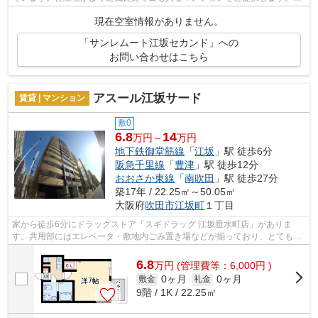
観タイル張りの物件です。2駅利用でき...
現在空室情報がありません。
「サンレムート江坂セカンド」への
お問い合わせはこちら
アスール江坂サード
賃貸 | マンション
敷0
6.8
14
万円～
万円
地下鉄御堂筋線
「
江坂
」駅 徒歩6分
阪急千里線
「
豊津
」駅 徒歩12分
おおさか東線
「
南吹田
」駅 徒歩27分
築17年 / 22.25㎡～50.05㎡
大阪府
吹田市
江坂町
１丁目
家から徒歩6分にドラッグストア「スギドラッグ 江坂垂水町店」がありま
す。共用部にはエレベータ・敷地内ごみ置き場などが揃っており、とても充
実しています。素敵な外観タイル張り仕...
6.8
万
円
(管理費等：6,000円 )
0ヶ月
0ヶ月
敷金
礼金
9階 / 1K / 22.25㎡