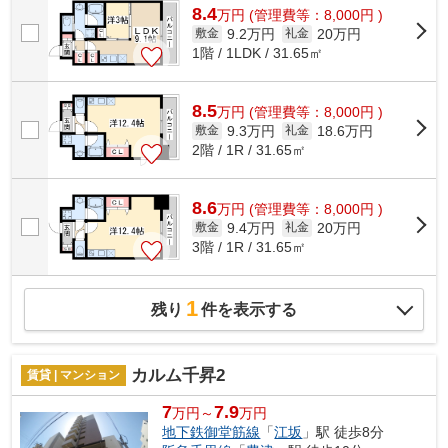
8.4
万
円
(管理費等：8,000円 )
9.2万円
20万円
敷金
礼金
1階 / 1LDK / 31.65㎡
8.5
万
円
(管理費等：8,000円 )
9.3万円
18.6万円
敷金
礼金
2階 / 1R / 31.65㎡
8.6
万
円
(管理費等：8,000円 )
9.4万円
20万円
敷金
礼金
3階 / 1R / 31.65㎡
1
残り
件を表示する
カルム千昇2
賃貸 | マンション
7
7.9
万円～
万円
地下鉄御堂筋線
「
江坂
」駅 徒歩8分