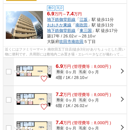
敷0
礼0
6.9
7.4
万円～
万円
地下鉄御堂筋線
「
江坂
」駅 徒歩11分
おおさか東線
「
南吹田
」駅 徒歩11分
地下鉄御堂筋線
「
東三国
」駅 徒歩17分
築17年 / 26.02㎡～28.10㎡
大阪府
吹田市
南吹田
５丁目
近くにはファミリーマート 南吹田五丁目店(徒歩3分)がありちょっとした買い
物に便利です。共用部には敷地内ごみ置き場・エレベータなどが備わってお
りとても充実しています。外観タイ...
6.9
万
円
(管理費等：8,000円 )
0ヶ月
0ヶ月
敷金
礼金
4階 / 1K / 28.10㎡
7.2
万
円
(管理費等：8,000円 )
0ヶ月
0ヶ月
敷金
礼金
6階 / 1K / 26.02㎡
7.4
万
円
(管理費等：8,000円 )
0ヶ月
0ヶ月
敷金
礼金