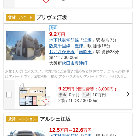
プリヴェ江坂
賃貸 | アパート
敷0
9.2
万円
地下鉄御堂筋線
「
江坂
」駅 徒歩7分
阪急千里線
「
豊津
」駅 徒歩18分
おおさか東線
「
南吹田
」駅 徒歩28分
築4年 / 30.00㎡
大阪府
吹田市
豊津町
お忙しい方にオススメ、敷地内にごみ置き場のある物件です。こちらの物件
はアパートです。2駅利用可能なアクセスの良いアパートです。当社スタッ
フが地域の賃貸情報をご提供いたします...
9.2
万
円
(管理費等：6,000円 )
0ヶ月
10万円
敷金
礼金
2階 / 1LDK / 30.00㎡
アルシェ江坂
賃貸 | マンション
12.5
12.6
万円～
万円