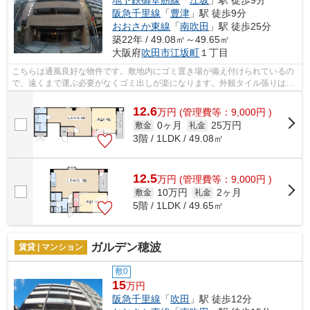
地下鉄御堂筋線
「
江坂
」駅 徒歩9分
阪急千里線
「
豊津
」駅 徒歩9分
おおさか東線
「
南吹田
」駅 徒歩25分
築22年 / 49.08㎡～49.65㎡
大阪府
吹田市
江坂町
１丁目
こちらは通風良好な物件です。敷地内にゴミ置き場が備え付けられているの
で、遠くまで運ぶ必要がなくゴミ出しが楽になります。外観タイル張りは、
ランニングコストがあまりかかりませ...
12.6
万
円
(管理費等：9,000円 )
0ヶ月
25万円
敷金
礼金
3階 / 1LDK / 49.08㎡
12.5
万
円
(管理費等：9,000円 )
10万円
2ヶ月
敷金
礼金
5階 / 1LDK / 49.65㎡
ガルデン穂波
賃貸 | マンション
敷0
15
万円
阪急千里線
「
吹田
」駅 徒歩12分