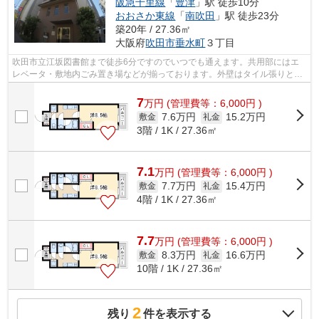
阪急千里線
「
豊津
」駅 徒歩10分
おおさか東線
「
南吹田
」駅 徒歩23分
築20年 / 27.36㎡
大阪府
吹田市
垂水町
３丁目
吹田市立江坂図書館まで徒歩6分ですのでいつでも通えます。共用部にはエ
レベータ・敷地内ごみ置き場などが揃っております。外壁はタイル張りとな
っていて、印象的な外観です。通風良好...
7
万
円
(管理費等：6,000円 )
7.6万円
15.2万円
敷金
礼金
3階 / 1K / 27.36㎡
7.1
万
円
(管理費等：6,000円 )
7.7万円
15.4万円
敷金
礼金
4階 / 1K / 27.36㎡
7.7
万
円
(管理費等：6,000円 )
8.3万円
16.6万円
敷金
礼金
10階 / 1K / 27.36㎡
2
残り
件を表示する