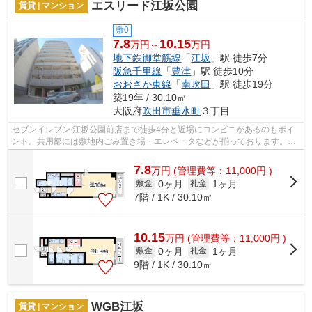
エスリード江坂公園
賃貸 | マンション
敷0
7.8
10.15
万円～
万円
地下鉄御堂筋線
「
江坂
」駅 徒歩7分
阪急千里線
「
豊津
」駅 徒歩10分
おおさか東線
「
南吹田
」駅 徒歩19分
築19年 / 30.10㎡
大阪府
吹田市
垂水町
３丁目
セブンイレブン 江坂公園前店まで徒歩4分と近場にコンビニがあるのもポイ
ント。共用部には敷地内ごみ置き場・エレベータなどが揃っております。こ
ちらのマンションは2駅が近くにあり便...
7.8
万
円
(管理費等：11,000円 )
0ヶ月
1ヶ月
敷金
礼金
7階 / 1K / 30.10㎡
10.15
万
円
(管理費等：11,000円 )
0ヶ月
1ヶ月
敷金
礼金
9階 / 1K / 30.10㎡
WGB江坂
賃貸 | マンション