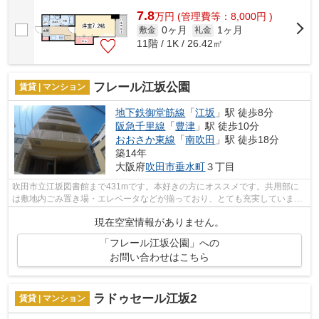
7.8
万
円
(管理費等：8,000円 )
0ヶ月
1ヶ月
敷金
礼金
11階 / 1K / 26.42㎡
フレール江坂公園
賃貸 | マンション
地下鉄御堂筋線
「
江坂
」駅 徒歩8分
阪急千里線
「
豊津
」駅 徒歩10分
おおさか東線
「
南吹田
」駅 徒歩18分
築14年
大阪府
吹田市
垂水町
３丁目
吹田市立江坂図書館まで431mです。本好きの方にオススメです。共用部に
は敷地内ごみ置き場・エレベータなどが揃っており、とても充実していま
す。造りとデザインに関して、自信をもっ...
現在空室情報がありません。
「フレール江坂公園」への
お問い合わせはこちら
ラドゥセール江坂2
賃貸 | マンション