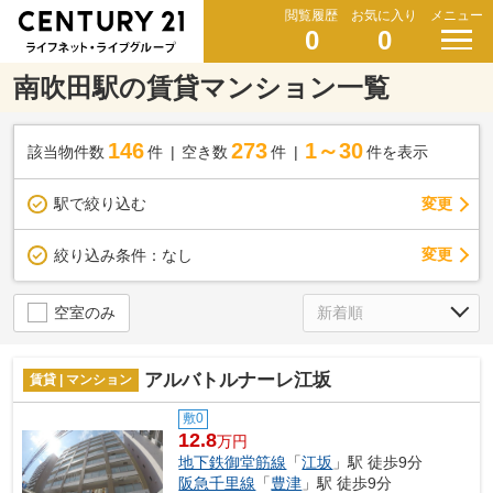
閲覧履歴
お気に入り
メニュー
0
0
南吹田駅の賃貸マンション一覧
146
273
1～30
該当物件数
件
空き数
件
件を表示
駅で絞り込む
変更
変更
絞り込み条件：
なし
空室のみ
アルバトルナーレ江坂
賃貸 | マンション
敷0
12.8
万円
地下鉄御堂筋線
「
江坂
」駅 徒歩9分
阪急千里線
「
豊津
」駅 徒歩9分