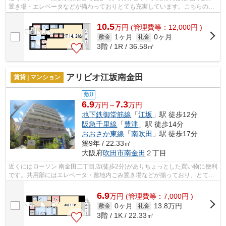
置き場・エレベータなどが備わっておりとても充実しています。こちらの物
件、通風良好な居住環境でどなた様の健...
10.5
万
円
(管理費等：12,000円 )
1ヶ月
0ヶ月
敷金
礼金
3階 / 1R / 36.58㎡
アリビオ江坂南金田
賃貸 | マンション
敷0
6.9
7.3
万円～
万円
地下鉄御堂筋線
「
江坂
」駅 徒歩12分
阪急千里線
「
豊津
」駅 徒歩14分
おおさか東線
「
南吹田
」駅 徒歩17分
築9年 / 22.33㎡
大阪府
吹田市
南金田
２丁目
近くにはローソン 南金田二丁目店(徒歩2分)がありちょっとした買い物に便利
です。共用部にはエレベータ・敷地内ごみ置き場などが揃っており、とても
充実しています。こちらの物件はマ...
6.9
万
円
(管理費等：7,000円 )
0ヶ月
13.8万円
敷金
礼金
3階 / 1K / 22.33㎡