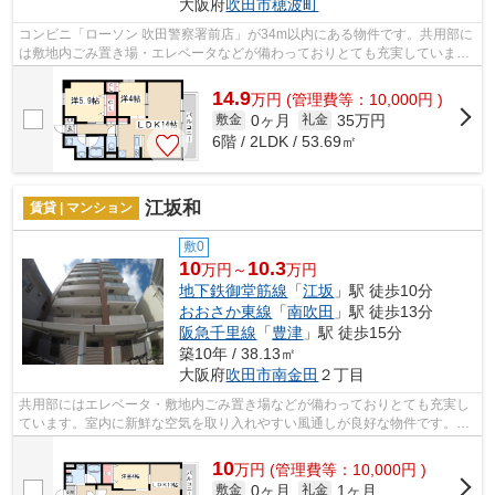
大阪府
吹田市
穂波町
コンビニ「ローソン 吹田警察署前店」が34m以内にある物件です。共用部に
は敷地内ごみ置き場・エレベータなどが備わっておりとても充実していま
す。ご利用可能な駅が2つあり、行き先に...
14.9
万
円
(管理費等：10,000円 )
0ヶ月
35万円
敷金
礼金
6階 / 2LDK / 53.69㎡
江坂和
賃貸 | マンション
敷0
10
10.3
万円～
万円
地下鉄御堂筋線
「
江坂
」駅 徒歩10分
おおさか東線
「
南吹田
」駅 徒歩13分
阪急千里線
「
豊津
」駅 徒歩15分
築10年 / 38.13㎡
大阪府
吹田市
南金田
２丁目
共用部にはエレベータ・敷地内ごみ置き場などが備わっておりとても充実し
ています。室内に新鮮な空気を取り入れやすい風通しが良好な物件です。眺
望良好なエリアで魅力的です。こちら...
10
万
円
(管理費等：10,000円 )
0ヶ月
1ヶ月
敷金
礼金