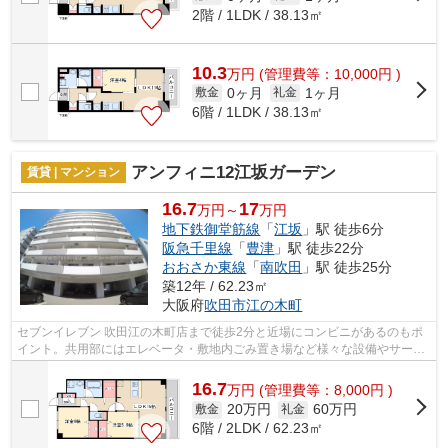
2階 / 1LDK / 38.13㎡
10.3
万
円
(管理費等：10,000円 )
0ヶ月
1ヶ月
敷金
礼金
6階 / 1LDK / 38.13㎡
アンフィニ12江坂ガーデン
賃貸 | マンション
16.7
17
万円～
万円
地下鉄御堂筋線
「
江坂
」駅 徒歩6分
阪急千里線
「
豊津
」駅 徒歩22分
おおさか東線
「
南吹田
」駅 徒歩25分
築12年 / 62.23㎡
大阪府
吹田市
江の木町
セブンイレブン 吹田江の木町店まで徒歩2分と近場にコンビニがあるのもポ
イント。共用部にはエレベータ・敷地内ごみ置き場など様々な設備やサービ
スが揃っているので便利です。付近に...
16.7
万
円
(管理費等：8,000円 )
20万円
60万円
敷金
礼金
6階 / 2LDK / 62.23㎡