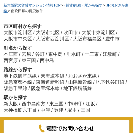
新大阪駅の賃貸マンション情報TOP
>
(賃貸)路線・駅から探す
>
JRおおさか東
線
>
南吹田駅の賃貸物件
市区町村から探す
大阪市淀川区
/
大阪市北区
/
吹田市
/
大阪市東淀川区
/
大阪市中央区
/
大阪市西淀川区
/
大阪市福島区
/
豊中市
町名から探す
本庄西
/
宮原
/
谷町
/
東中島
/
垂水町
/
十三東
/
江坂町
/
西宮原
/
東三国
/
西中島
路線から探す
地下鉄御堂筋線
/
東海道本線
/
おおさか東線
/
阪急京都本線
/
東海道新幹線
/
山陽新幹線
/
地下鉄谷町線
/
阪急千里線
/
阪急宝塚本線
/
地下鉄堺筋線
駅から探す
新大阪
/
西中島南方
/
東三国
/
中崎町
/
江坂
/
天神橋筋六丁目
/
中津
/
豊津
/
塚本
/
三国
電話でお問い合わせ