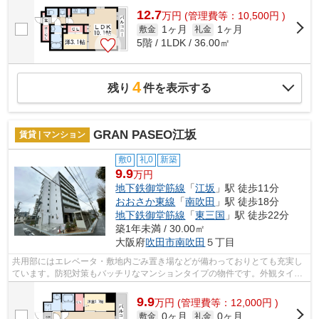
12.7
万
円
(管理費等：10,500円 )
1ヶ月
1ヶ月
敷金
礼金
5階 / 1LDK / 36.00㎡
4
残り
件を表示する
GRAN PASEO江坂
賃貸 | マンション
敷0
礼0
新築
9.9
万円
地下鉄御堂筋線
「
江坂
」駅 徒歩11分
おおさか東線
「
南吹田
」駅 徒歩18分
地下鉄御堂筋線
「
東三国
」駅 徒歩22分
築1年未満 / 30.00㎡
大阪府
吹田市
南吹田
５丁目
共用部にはエレベータ・敷地内ごみ置き場などが備わっておりとても充実し
ています。防犯対策もバッチリなマンションタイプの物件です。外観タイル
張りの物件は、素敵でオシャレです。2...
9.9
万
円
(管理費等：12,000円 )
0ヶ月
0ヶ月
敷金
礼金