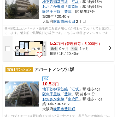
地下鉄御堂筋線
「
江坂
」駅 徒歩13分
おおさか東線
「
南吹田
」駅 徒歩16分
阪急千里線
「
豊津
」駅 徒歩17分
築28年 / 20.40㎡
大阪府
吹田市
南金田
２丁目
共用部にはエレベータ・敷地内ごみ置き場などが備わっておりとても充実し
ています。魅力的で眺望良好な場所です。こちらの物件はマンションです。
目的に応じて駅を選べることが、2駅利...
5.2
万
円
(管理費等：5,000円 )
0ヶ月
1ヶ月
敷金
礼金
5階 / 1K / 20.40㎡
アパートメンツ江坂
賃貸 | マンション
礼0
10.5
万円
地下鉄御堂筋線
「
江坂
」駅 徒歩4分
阪急千里線
「
豊津
」駅 徒歩20分
おおさか東線
「
南吹田
」駅 徒歩25分
築16年 / 36.58㎡
大阪府
吹田市
豊津町
近くのダイエー江坂駅前店まで徒歩6分で行けます。共用部には敷地内ごみ