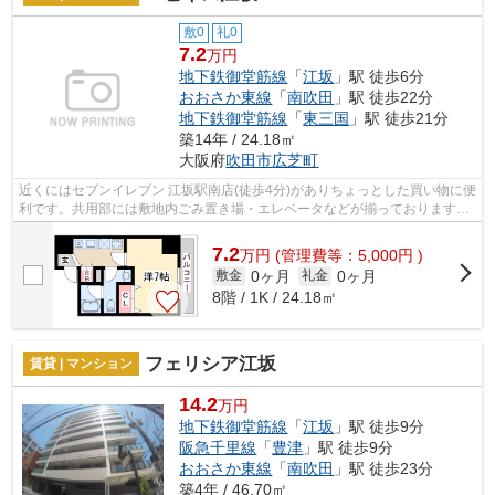
敷0
礼0
7.2
万円
地下鉄御堂筋線
「
江坂
」駅 徒歩6分
おおさか東線
「
南吹田
」駅 徒歩22分
地下鉄御堂筋線
「
東三国
」駅 徒歩21分
築14年 / 24.18㎡
大阪府
吹田市
広芝町
近くにはセブンイレブン 江坂駅南店(徒歩4分)がありちょっとした買い物に便
利です。共用部には敷地内ごみ置き場・エレベータなどが揃っております。
こちらはマンションタイプになりま...
7.2
万
円
(管理費等：5,000円 )
0ヶ月
0ヶ月
敷金
礼金
8階 / 1K / 24.18㎡
フェリシア江坂
賃貸 | マンション
14.2
万円
地下鉄御堂筋線
「
江坂
」駅 徒歩9分
阪急千里線
「
豊津
」駅 徒歩9分
おおさか東線
「
南吹田
」駅 徒歩23分
築4年 / 46.70㎡