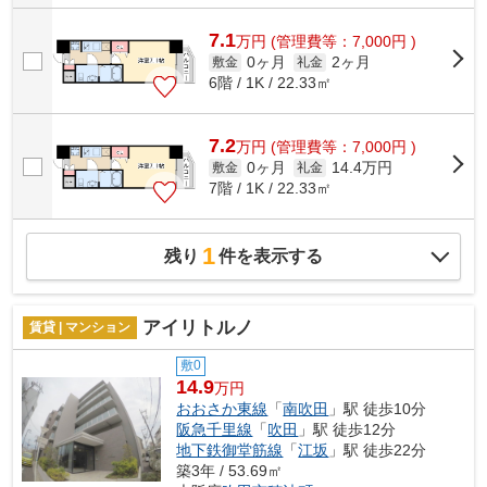
7.1
万
円
(管理費等：7,000円 )
0ヶ月
2ヶ月
敷金
礼金
6階 / 1K / 22.33㎡
7.2
万
円
(管理費等：7,000円 )
0ヶ月
14.4万円
敷金
礼金
7階 / 1K / 22.33㎡
1
残り
件を表示する
アイリトルノ
賃貸 | マンション
敷0
14.9
万円
おおさか東線
「
南吹田
」駅 徒歩10分
阪急千里線
「
吹田
」駅 徒歩12分
地下鉄御堂筋線
「
江坂
」駅 徒歩22分
築3年 / 53.69㎡