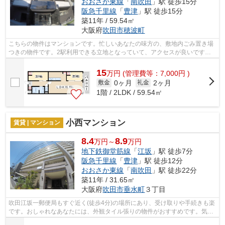
おおさか東線
「
南吹田
」駅 徒歩15分
阪急千里線
「
豊津
」駅 徒歩15分
築11年 / 59.54㎡
大阪府
吹田市
穂波町
こちらの物件はマンションです。忙しいあなたの味方の、敷地内ごみ置き場
つきの物件です。2駅利用できる立地となっていて、アクセスが良いです。
できるだけ早めに不動産情報を集めたい...
15
万
円
(管理費等：7,000円 )
0ヶ月
2ヶ月
敷金
礼金
1階 / 2LDK / 59.54㎡
小西マンション
賃貸 | マンション
8.4
8.9
万円～
万円
地下鉄御堂筋線
「
江坂
」駅 徒歩7分
阪急千里線
「
豊津
」駅 徒歩12分
おおさか東線
「
南吹田
」駅 徒歩22分
築11年 / 31.65㎡
大阪府
吹田市
垂水町
３丁目
吹田江坂一郵便局もすぐ近く(徒歩4分)の場所にあり、受け取りや手続きも楽
です。おしゃれなあなたには、外観タイル張りの物件がおすすめです。気軽
にごみを捨てることができて便利な敷...