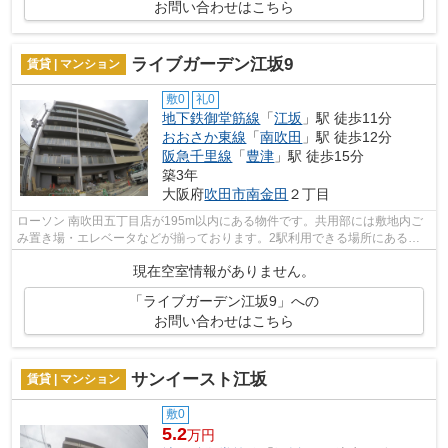
お問い合わせはこちら
ライブガーデン江坂9
賃貸 | マンション
敷0
礼0
地下鉄御堂筋線
「
江坂
」駅 徒歩11分
おおさか東線
「
南吹田
」駅 徒歩12分
阪急千里線
「
豊津
」駅 徒歩15分
築3年
大阪府
吹田市
南金田
２丁目
ローソン 南吹田五丁目店が195m以内にある物件です。共用部には敷地内ご
み置き場・エレベータなどが揃っております。2駅利用できる場所にあるの
で利便性が高いです。外観タイル張りは...
現在空室情報がありません。
「ライブガーデン江坂9」への
お問い合わせはこちら
サンイースト江坂
賃貸 | マンション
敷0
5.2
万円