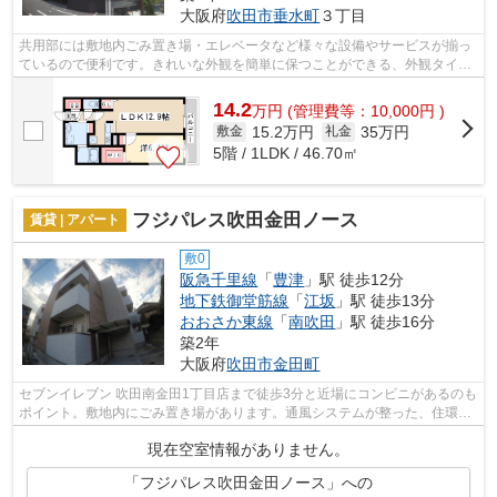
大阪府
吹田市
垂水町
３丁目
共用部には敷地内ごみ置き場・エレベータなど様々な設備やサービスが揃っ
ているので便利です。きれいな外観を簡単に保つことができる、外観タイル
張りとなっております。防犯対策もバ...
14.2
万
円
(管理費等：10,000円 )
15.2万円
35万円
敷金
礼金
5階 / 1LDK / 46.70㎡
フジパレス吹田金田ノース
賃貸 | アパート
敷0
阪急千里線
「
豊津
」駅 徒歩12分
地下鉄御堂筋線
「
江坂
」駅 徒歩13分
おおさか東線
「
南吹田
」駅 徒歩16分
築2年
大阪府
吹田市
金田町
セブンイレブン 吹田南金田1丁目店まで徒歩3分と近場にコンビニがあるのも
ポイント。敷地内にごみ置き場があります。通風システムが整った、住環境
の良い安心のアパートです。物件の近...
現在空室情報がありません。
「フジパレス吹田金田ノース」への