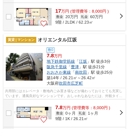
17
万
円
(管理費等：8,000円 )
20万円
60万円
敷金
礼金
9階 / 2LDK / 62.23㎡
オリエンタル江坂
賃貸 | マンション
敷0
7.8
万円
地下鉄御堂筋線
「
江坂
」駅 徒歩3分
阪急千里線
「
豊津
」駅 徒歩21分
おおさか東線
「
南吹田
」駅 徒歩25分
築14年 / 26.21㎡～26.42㎡
大阪府
吹田市
広芝町
共用部にはエレベータ・敷地内ごみ置き場などが備わっておりとても充実し
ています。通風良好なマンションです。おしゃれなあなたには、外観タイル
張りのマンションがおすすめです。防...
7.8
万
円
(管理費等：8,000円 )
0ヶ月
1ヶ月
敷金
礼金
9階 / 1K / 26.21㎡