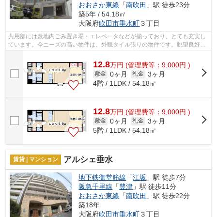
おおさか東線
「
南吹田
」駅 徒歩23分
築5年 / 54.18㎡
大阪府
吹田市
垂水町
３丁目
共用部には敷地内ごみ置き場・エレベータなどが揃っており、とても充実し
ています。今ニーズの高い物件は、外観タイル張りの物件です。眺望良好な
物件で魅力的です。こちらの物件はマ...
12.8
万
円
(管理費等：9,000円 )
0ヶ月
3ヶ月
敷金
礼金
4階 / 1LDK / 54.18㎡
12.8
万
円
(管理費等：9,000円 )
0ヶ月
3ヶ月
敷金
礼金
5階 / 1LDK / 54.18㎡
アルシェ垂水
賃貸 | マンション
地下鉄御堂筋線
「
江坂
」駅 徒歩7分
阪急千里線
「
豊津
」駅 徒歩11分
おおさか東線
「
南吹田
」駅 徒歩22分
築18年
大阪府
吹田市
垂水町
３丁目