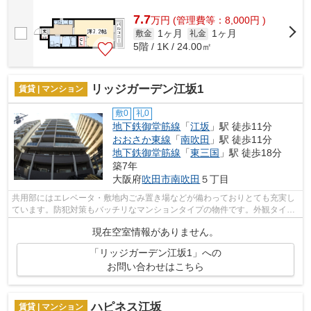
7.7
万
円
(管理費等：8,000円 )
1ヶ月
1ヶ月
敷金
礼金
5階 / 1K / 24.00㎡
リッジガーデン江坂1
賃貸 | マンション
敷0
礼0
地下鉄御堂筋線
「
江坂
」駅 徒歩11分
おおさか東線
「
南吹田
」駅 徒歩11分
地下鉄御堂筋線
「
東三国
」駅 徒歩18分
築7年
大阪府
吹田市
南吹田
５丁目
共用部にはエレベータ・敷地内ごみ置き場などが備わっておりとても充実し
ています。防犯対策もバッチリなマンションタイプの物件です。外観タイル
張りは、手入れを考えれば決して高価...
現在空室情報がありません。
「リッジガーデン江坂1」への
お問い合わせはこちら
ハピネス江坂
賃貸 | マンション