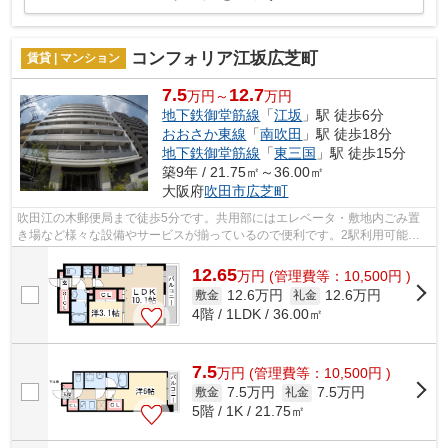
コンフォリア江坂広芝町
賃貸 | マンション
7.5
12.7
万円～
万円
地下鉄御堂筋線
「
江坂
」駅 徒歩6分
おおさか東線
「
南吹田
」駅 徒歩18分
地下鉄御堂筋線
「
東三国
」駅 徒歩15分
築9年 / 21.75㎡～36.00㎡
大阪府
吹田市
広芝町
吹田江の木郵便局まで徒歩5分です。共用部にはエレベータ・敷地内ごみ置
き場など様々な設備やサービスが揃っているので便利です。2駅利用可能で
アクセスの良い物件です。眺望良好な物...
12.65
万
円
(管理費等：10,500円 )
12.6万円
12.6万円
敷金
礼金
4階 / 1LDK / 36.00㎡
7.5
万
円
(管理費等：10,500円 )
7.5万円
7.5万円
敷金
礼金
5階 / 1K / 21.75㎡