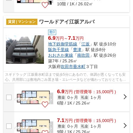
10階 / 1K / 26.02㎡
ワールドアイ江坂アルバ
賃貸 | マンション
敷0
6.9
7.1
万円～
万円
地下鉄御堂筋線
「
江坂
」駅 徒歩10分
阪急千里線
「
豊津
」駅 徒歩8分
おおさか東線
「
南吹田
」駅 徒歩26分
築7年 / 25.26㎡
大阪府
吹田市
垂水町
３丁目
スギドラッグ 江坂垂水町店まで徒歩5分にあるので、体調が悪くなっても安
心。共用部には敷地内ごみ置き場・エレベータなどが備わっておりとても充
実しています。こちらの物件、通風良...
6.9
万
円
(管理費等：15,000円 )
0ヶ月
1ヶ月
敷金
礼金
6階 / 1K / 25.26㎡
7.1
万
円
(管理費等：15,000円 )
0ヶ月
1ヶ月
敷金
礼金
9階 / 1K / 25.26㎡