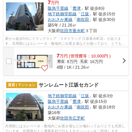
7
万円
阪急千里線
「
豊津
」駅 徒歩8分
地下鉄御堂筋線
「
江坂
」駅 徒歩15分
おおさか東線
「
南吹田
」駅 徒歩30分
築5年 / 21.26㎡
大阪府
吹田市
垂水町
３丁目
家から徒歩5分にドラッグストア「スギドラッグ 江坂垂水町店」がありま
す。共用部にはエレベータ・敷地内ごみ置き場などが揃っており、とても充
実しています。電車での移動がより便利...
7
万
円
(管理費等：10,000円 )
8万円
16万円
敷金
礼金
4階 / 1K / 21.26㎡
サンレムート江坂セカンド
賃貸 | マンション
地下鉄御堂筋線
「
江坂
」駅 徒歩3分
阪急千里線
「
豊津
」駅 徒歩15分
おおさか東線
「
南吹田
」駅 徒歩18分
築16年
大阪府
吹田市
広芝町
共用部にはエレベータ・敷地内ごみ置き場などが備わっておりとても充実し
ています。住環境がよく通風良好で日も入るマンションをご提供します。外