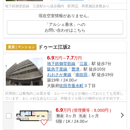
地下鉄御堂筋線 江坂駅から徒歩圏内 駅周辺、商業施設多数あり
現在空室情報がありません。
「アルシェ垂水」への
お問い合わせはこちら
ドゥーエ江坂2
賃貸 | マンション
6.9
7.7
万円～
万円
地下鉄御堂筋線
「
江坂
」駅 徒歩7分
阪急千里線
「
豊津
」駅 徒歩10分
おおさか東線
「
南吹田
」駅 徒歩19分
築19年 / 24.00㎡
大阪府
吹田市
垂水町
３丁目
共用部には敷地内ごみ置き場・エレベータなどが備わっておりとても充実し
ています。おしゃれなあなたには、外観タイル張りの物件がおすすめです。
周辺に2駅あるので電車通勤しやすいで...
6.9
万
円
(管理費等：8,000円 )
0ヶ月
1ヶ月
敷金
礼金
5階 / 1K / 24.00㎡