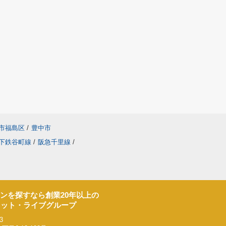
市福島区
/
豊中市
下鉄谷町線
/
阪急千里線
/
ンを探すなら創業20年以上の
ネット・ライブグループ
3