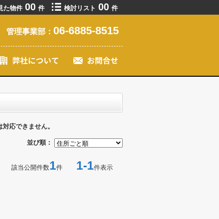
00
00
見た物件
件
検討リスト
件
06-6885-8515
管理事業部：
は対応できません。
並び順：
1
1-1
該当公開件数
件
件表示