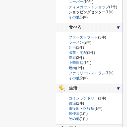
スーパー
(10件)
ディスカウントショップ
(1件)
ショッピングセンター
(1件)
その他
(6件)
食べる
ファーストフード
(3件)
ラーメン
(2件)
弁当
(1件)
出前・宅配
(1件)
寿司
(3件)
中華料理
(1件)
焼肉
(1件)
ファミリーレストラン
(1件)
その他
(2件)
生活
コインランドリー
(1件)
銭湯
(1件)
市役所・区役所
(1件)
郵便局
(1件)
その他
(1件)