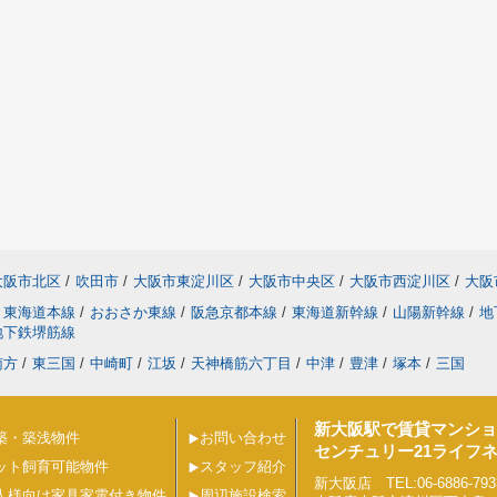
大阪市北区
/
吹田市
/
大阪市東淀川区
/
大阪市中央区
/
大阪市西淀川区
/
大阪
東海道本線
/
おおさか東線
/
阪急京都本線
/
東海道新幹線
/
山陽新幹線
/
地
地下鉄堺筋線
南方
/
東三国
/
中崎町
/
江坂
/
天神橋筋六丁目
/
中津
/
豊津
/
塚本
/
三国
新大阪駅で賃貸マンショ
築・築浅物件
お問い合わせ
センチュリー21ライフ
ット飼育可能物件
スタッフ紹介
新大阪店 TEL:06-6886-793
人様向け家具家電付き物件
周辺施設検索