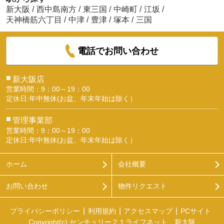
新大阪
/
西中島南方
/
東三国
/
中崎町
/
江坂
/
天神橋筋六丁目
/
中津
/
豊津
/
塚本
/
三国
電話でお問い合わせ
■
新大阪店
営業時間：9：00～19：00
定休日:年中無休(お盆、年末年始は除く）
■
管理事業部
営業時間：9：00～19：00
定休日:年中無休(お盆、年末年始は除く）
ホーム
会社概要
お問い合わせ
物件リクエスト
プライバシーポリシー
利用規約
アクセスマップ
PCサイト
Copyright(c) センチュリー２１ライフネット 新大阪