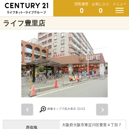
閲覧履歴
お気に入り
メニュー
0
0
ライフ豊里店
前
次
画像タップで拡大表示【
1
/1】
大阪府大阪市東淀川区豊里４丁目７
所在地