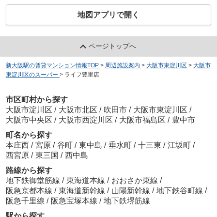
地図アプリで開く
ページトップへ
新大阪駅の賃貸マンション情報TOP
>
周辺施設案内
>
大阪市東淀川区
>
大阪市
東淀川区のスーパー
>
ライフ豊里店
市区町村から探す
大阪市淀川区
/
大阪市北区
/
吹田市
/
大阪市東淀川区
/
大阪市中央区
/
大阪市西淀川区
/
大阪市福島区
/
豊中市
町名から探す
本庄西
/
宮原
/
谷町
/
東中島
/
垂水町
/
十三東
/
江坂町
/
西宮原
/
東三国
/
西中島
路線から探す
地下鉄御堂筋線
/
東海道本線
/
おおさか東線
/
阪急京都本線
/
東海道新幹線
/
山陽新幹線
/
地下鉄谷町線
/
阪急千里線
/
阪急宝塚本線
/
地下鉄堺筋線
駅から探す