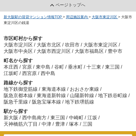
ページトップへ
新大阪駅の賃貸マンション情報TOP
>
周辺施設案内
>
大阪市東淀川区
>
大阪市
東淀川区の銭湯
市区町村から探す
大阪市淀川区
/
大阪市北区
/
吹田市
/
大阪市東淀川区
/
大阪市中央区
/
大阪市西淀川区
/
大阪市福島区
/
豊中市
町名から探す
本庄西
/
宮原
/
東中島
/
谷町
/
垂水町
/
十三東
/
東三国
/
江坂町
/
西宮原
/
西中島
路線から探す
地下鉄御堂筋線
/
東海道本線
/
おおさか東線
/
阪急京都本線
/
東海道新幹線
/
山陽新幹線
/
地下鉄谷町線
/
阪急千里線
/
阪急宝塚本線
/
地下鉄堺筋線
駅から探す
新大阪
/
西中島南方
/
東三国
/
中崎町
/
江坂
/
天神橋筋六丁目
/
中津
/
豊津
/
塚本
/
三国