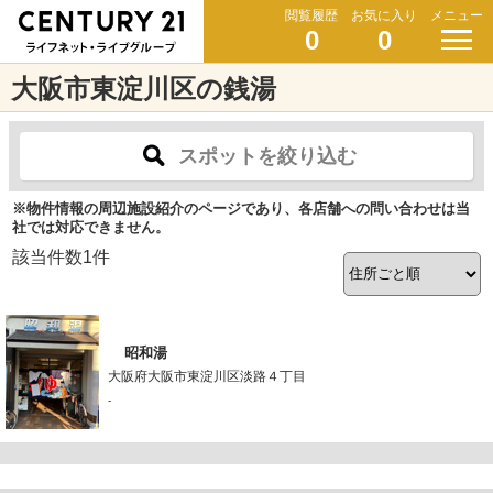
閲覧履歴
お気に入り
メニュー
0
0
大阪市東淀川区の銭湯
スポットを絞り込む
※物件情報の周辺施設紹介のページであり、各店舗への問い合わせは当
社では対応できません。
該当件数
1
件
昭和湯
大阪府大阪市東淀川区淡路４丁目
-