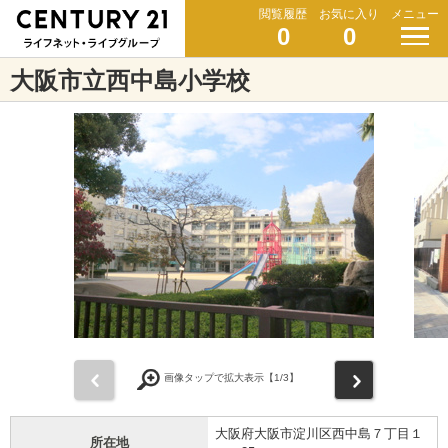
閲覧履歴
お気に入り
メニュー
0
0
大阪市立西中島小学校
前
次
画像タップで拡大表示【
1
/3】
大阪府大阪市淀川区西中島７丁目１
所在地