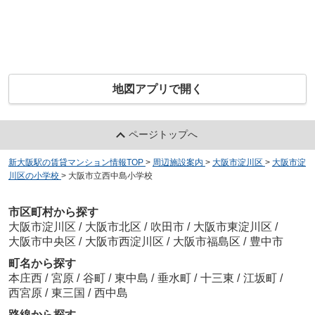
地図アプリで開く
ページトップへ
新大阪駅の賃貸マンション情報TOP
>
周辺施設案内
>
大阪市淀川区
>
大阪市淀
川区の小学校
>
大阪市立西中島小学校
市区町村から探す
大阪市淀川区
/
大阪市北区
/
吹田市
/
大阪市東淀川区
/
大阪市中央区
/
大阪市西淀川区
/
大阪市福島区
/
豊中市
町名から探す
本庄西
/
宮原
/
谷町
/
東中島
/
垂水町
/
十三東
/
江坂町
/
西宮原
/
東三国
/
西中島
路線から探す