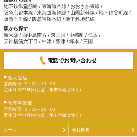
地下鉄御堂筋線
/
東海道本線
/
おおさか東線
/
阪急京都本線
/
東海道新幹線
/
山陽新幹線
/
地下鉄谷町線
/
阪急千里線
/
阪急宝塚本線
/
地下鉄堺筋線
駅から探す
新大阪
/
西中島南方
/
東三国
/
中崎町
/
江坂
/
天神橋筋六丁目
/
中津
/
豊津
/
塚本
/
三国
電話でお問い合わせ
■
新大阪店
営業時間：9：00～19：00
定休日:年中無休(お盆、年末年始は除く）
■
管理事業部
営業時間：9：00～19：00
定休日:年中無休(お盆、年末年始は除く）
ホーム
会社概要