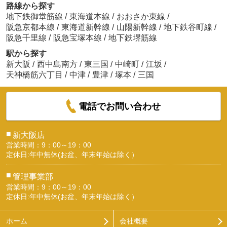
路線から探す
地下鉄御堂筋線
/
東海道本線
/
おおさか東線
/
阪急京都本線
/
東海道新幹線
/
山陽新幹線
/
地下鉄谷町線
/
阪急千里線
/
阪急宝塚本線
/
地下鉄堺筋線
駅から探す
新大阪
/
西中島南方
/
東三国
/
中崎町
/
江坂
/
天神橋筋六丁目
/
中津
/
豊津
/
塚本
/
三国
電話でお問い合わせ
■
新大阪店
営業時間：9：00～19：00
定休日:年中無休(お盆、年末年始は除く）
■
管理事業部
営業時間：9：00～19：00
定休日:年中無休(お盆、年末年始は除く）
ホーム
会社概要