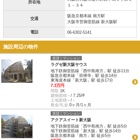
所在地
１－３４
阪急京都本線 南方駅
交通
大阪市営御堂筋線 新大阪駅
電話
06-6302-5141
施設周辺の物件
賃貸｜マンション
ラグゼ新大阪サウス
地下鉄御堂筋線「西中島南方」駅 徒歩11分
阪急京都本線「崇禅寺」駅 徒歩14分
東海道本線「新大阪」駅 徒歩17分
7.3万円
間取:
1K
建物面積:
- / 7.25坪
土地面積:
- / -
敷金/礼金:
0ヶ月/1ヶ月
賃貸｜マンション
アクアスイート新大阪
地下鉄御堂筋線「西中島南方」駅 徒歩5分
地下鉄御堂筋線「新大阪」駅 徒歩14分
阪急京都本線「南方」駅 徒歩5分