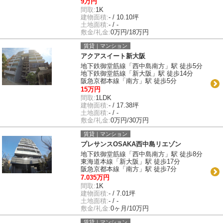
9万円
間取:
1K
建物面積:
- / 10.10坪
土地面積:
- / -
敷金/礼金:
0万円/18万円
賃貸｜マンション
アクアスイート新大阪
地下鉄御堂筋線「西中島南方」駅 徒歩5分
地下鉄御堂筋線「新大阪」駅 徒歩14分
阪急京都本線「南方」駅 徒歩5分
15万円
間取:
1LDK
建物面積:
- / 17.38坪
土地面積:
- / -
敷金/礼金:
0万円/30万円
賃貸｜マンション
プレサンスOSAKA西中島リエゾン
地下鉄御堂筋線「西中島南方」駅 徒歩8分
東海道本線「新大阪」駅 徒歩17分
阪急京都本線「南方」駅 徒歩7分
7.035万円
間取:
1K
建物面積:
- / 7.01坪
土地面積:
- / -
敷金/礼金:
0ヶ月/10万円
賃貸｜マンション