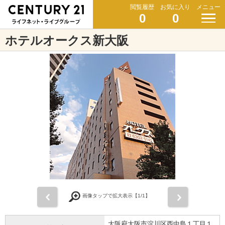
閲覧履歴
お気に入り
メニュー
0
0
ホテルオークス新大阪
前
次
画像タップで拡大表示【
1
/1】
大阪府大阪市淀川区西中島１丁目１